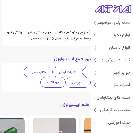
دسته بندی موضوعی
عرفان ایوبی عضو سازمان آموزشی-پژوهشی داخلی علوم پزشکی شهید بهشتی فوق
لوازم تحریر
لیسانس اپیدمیولوژی و نویسنده ایرانی متولد سال 1365 می باشد.
انواع داستان
دسته بندی های کتاب مرور جامع اپیدمیولوژی
کتاب های برگزیده
جوایز ادبی
علمی
پزشکی
ادبیات ایران
کتاب مصور
گردآوری و تلفیق
آموزشی
بهداشت
ادبیات ملل
بسته های پیشنهادی
کتاب های مرتبط با مرور جامع اپیدمیولوژی
محصولات فرهنگی
کمک آموزشی