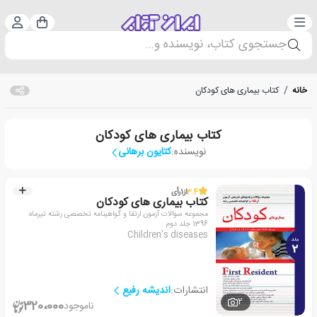
دسته‌بندی
ورود 
سبد خرید
جستجوی کتاب، نویسنده و...
خانه
/
کتاب بیماری های کودکان
کتاب بیماری های کودکان
نویسنده:
کتایون برهانی
3.4
از
1
رأی
کتاب بیماری های کودکان
مجموعه سوالات آزمون ارتقا و گواهینامه تخصصی رشته تیرماه
1396 جلد دوم
Children's diseases
انتشارات:
اندیشه رفیع
2
320،000
ناموجود