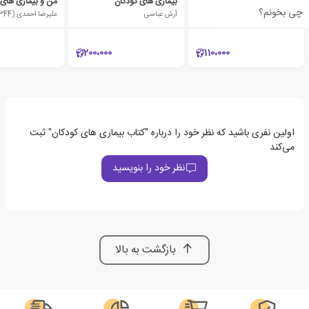
بیمارهای کودکان
بیماری های کودکان
چی بخونم؟
ندا رئیسی
آرش عباسی
علیرضا احمدی (1344)
200،000
110،000
اولین نفری باشید که نظر خود را درباره "کتاب بیماری های کودکان" ثبت
می‌کند
نظر خود را بنویسید
بازگشت به بالا