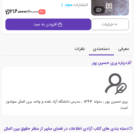
انتشارات:
مجد
1
216،000
٪10
240،000
جزئیات
افزودن به سبد
معرفی
دسته‌بندی
نظرات
درباره پری حسین پور
پری حسین پور ، متولد 1363 ، مدرس دانشگاه آزاد نقده و واحد بین الملل سولدوز
است.
دسته بندی های کتاب آزادی اطلاعات در فضای سایبر از منظر حقوق بین الملل