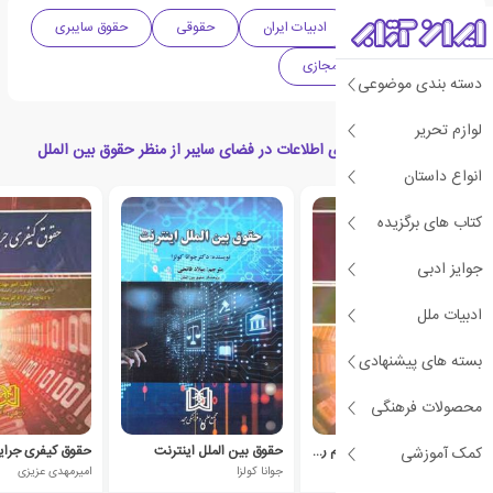
ادبیات معاصر
ادبیات ایران
حقوقی
حقوق سایبری
حقوق سایبر و فضای مجازی
دسته بندی موضوعی
لوازم تحریر
کتاب های مرتبط با آزادی اطلاعات در فضای سایبر از منظر حقوق بین الملل
انواع داستان
کتاب های برگزیده
جوایز ادبی
ادبیات ملل
بسته های پیشنهادی
محصولات فرهنگی
بررسی تطبیقی قانون جرایم رایانه ای
حقوق بین الملل اینترنت
حقوق کیفری جرایم 
کمک آموزشی
علیرضا حسنی (1347)
جوانا کولزا
امیرمهدی عزیزی