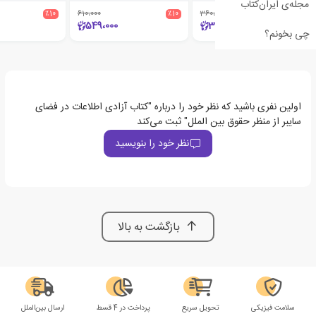
مجله‌ی ایران‌کتاب
٪10
610،000
٪10
360،000
٪10
549،000
324،000
چی بخونم؟
اولین نفری باشید که نظر خود را درباره "کتاب آزادی اطلاعات در فضای
سایبر از منظر حقوق بین الملل" ثبت می‌کند
نظر خود را بنویسید
بازگشت به بالا
سلامت فیزیکی
تحویل سریع
پرداخت در 4 قسط
ارسال بین‌الملل