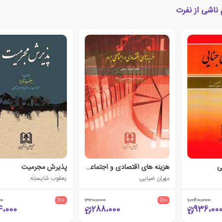
ناشی از نفرت
ی
هزینه های اقتصادی و اجتماعی جرم
پذیرش مجرمیت
مهران ضیایی
یعقوب شایسته
0
٪10
320،000
٪10
1،040،000
4،000
288،000
936،00