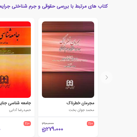
کتاب های مرتبط با بررسی حقوقی و جرم شناختی جرایم 
مجرمان خطرناک
جامعه شناسی جنای
محمد جوان بخت
حمیدرضا آدابی
٪10
310،000
٪10
0
279،000