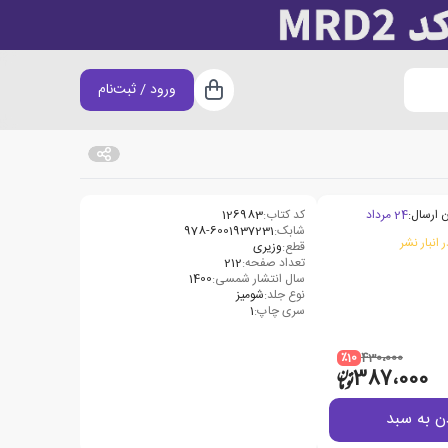
ورود / ثبت‌نام
سبد خرید
 ارسال:
24 مرداد
کد کتاب:
126983
شابک:
978-6001937231
 انبار نشر
قطع:
وزیری
تعداد صفحه:
212
سال انتشار شمسی:
1400
نوع جلد:
شومیز
سری چاپ:
1
٪10
430،000
387،000
ن به سبد