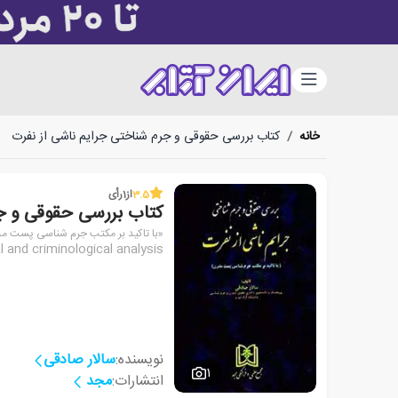
دسته‌بندی
خانه
/
کتاب بررسی حقوقی و جرم شناختی جرایم ناشی از نفرت
3.5
از
1
رأی
کتاب بررسی حقوقی و جر
«با تاکید بر مکتب جرم شناسی پست م
l and criminological analysis
نویسنده:
سالار صادقی
1
انتشارات:
مجد