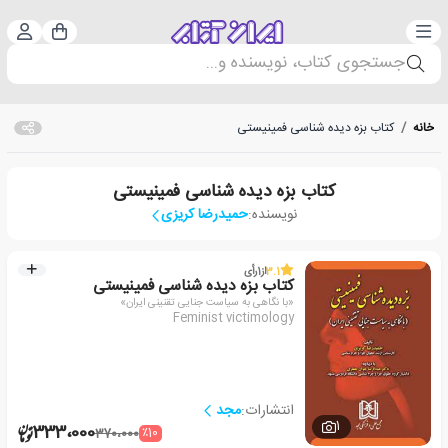
دسته‌بندی
ورود 
سبد خرید
جستجوی کتاب، نویسنده و...
خانه
/
کتاب بزه دیده شناسی فمینیستی
کتاب بزه دیده شناسی فمینیستی
نویسنده:
حمیدرضا کریزی
3.1
از
1
رأی
کتاب بزه دیده شناسی فمینیستی
«با نگاهی به سیاست جنایی تقنینی ایران»
Feminist victimology
انتشارات:
مجد
1
333،000
٪10
370،000