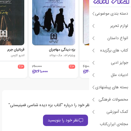
دسته بندی موضوعی
لوازم تحریر
انواع داستان
روان شناسی جنایی
بزه دیدگی مهاجران
قربانیان جرم
کتاب های برگزیده
لمیاء رستمی تبریزی
ویلیام اف. مک دونالد
اندرو کارمن
جوایز ادبی
٪10
290،000
٪10
450،000
٪10
261،000
405،000
ادبیات ملل
بسته های پیشنهادی
محصولات فرهنگی
اولین نفری باشید که نظر خود را درباره "کتاب بزه دیده شناسی فمینیستی"
ثبت می‌کند
کمک آموزشی
نظر خود را بنویسید
مجله‌ی ایران‌کتاب