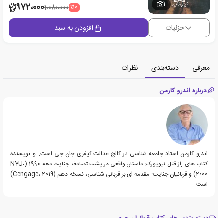
1
972،000
٪10
1،080،000
جزئیات
افزودن به سبد
معرفی
دسته‌بندی
نظرات
درباره اندرو کارمن
اندرو کارمن استاد جامعه شناسی در کالج عدالت کیفری جان جی است. او نویسنده
کتاب های راز قتل نیویورک: داستان واقعی در پشت تصادف جنایت دهه 1990 (NYU،
2000) و قربانیان جنایت: مقدمه ای بر قربانی شناسی، نسخه دهم (Cengage، 2019)
است.