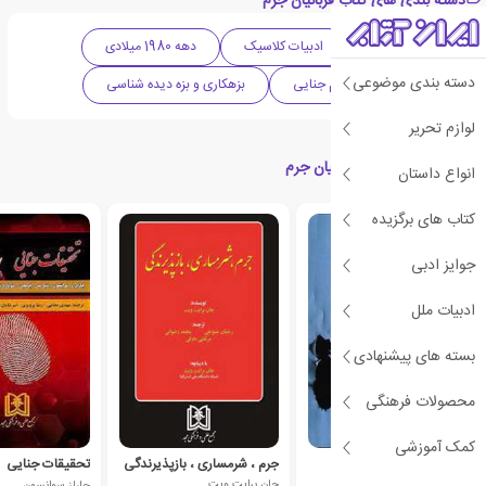
دسته بندی های کتاب قربانیان جرم
ادبیات آمریکا
ادبیات کلاسیک
دهه 1980 میلادی
دسته بندی موضوعی
حقوقی
علوم جنایی
بزهکاری و بزه دیده شناسی
لوازم تحریر
کتاب های مرتبط با قربانیان جرم
انواع داستان
کتاب های برگزیده
جوایز ادبی
ادبیات ملل
بسته های پیشنهادی
محصولات فرهنگی
کمک آموزشی
بزه دیدگی مهاجران
جرم ، شرمساری ، بازپذیرندگی
تحقیقات جنایی
ویلیام اف. مک دونالد
جان برایت ویت
چارلز سوانسون