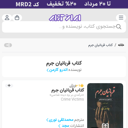
دسته‌بندی
ورود 
سبد خرید
جستجوی کتاب، نویسنده و...
خانه
/
کتاب قربانیان جرم
کتاب قربانیان جرم
نویسنده:
اندرو کارمن
3.9
از
1
رأی
کتاب قربانیان جرم
«درآمدی بر بزه دیده شناسی»
Crime Victims
مترجم:
محمدتقی نوری
انتشارات:
مجد