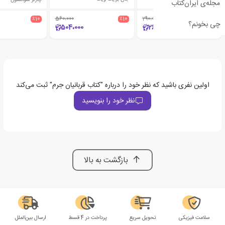
مجله‌ی ایران‌کتاب
٪10
560،000
٪10
290،000
٪10
چی بخونم؟
504،000
261،000
اولین نفری باشید که نظر خود را درباره "کتاب قربانیان جرم" ثبت می‌کند
نظر خود را بنویسید
بازگشت به بالا
سلامت فیزیکی
تحویل سریع
پرداخت در 4 قسط
ارسال بین‌الملل