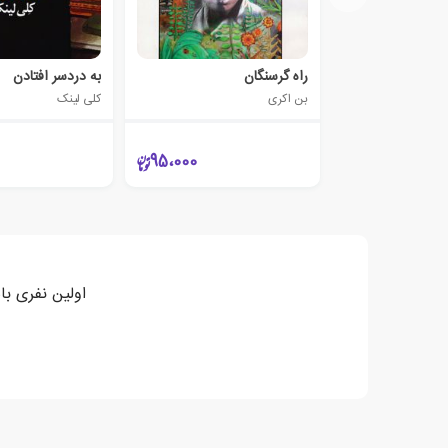
راه گرسنگان
به دردسر افتادن
بن اکری
کلی لینک
95،000
اولین نفری با