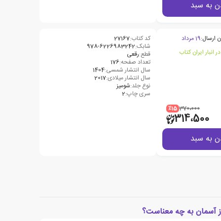
ن به سبد
ن ارسال:
19 مرداد
کد کتاب:
27167
شابک:
978-6226983242
قطع:
رقعی
تعداد صفحه:
176
سال انتشار شمسی:
1404
سال انتشار میلادی:
2017
نوع جلد:
شومیز
سری چاپ:
2
٪15
370،000
314،500
ن به سبد
ز آسمان به چه معناست؟