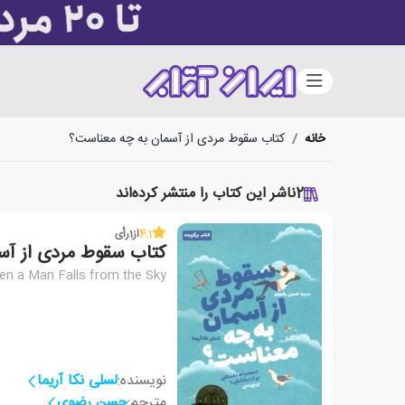
دسته‌بندی
خانه
/
کتاب سقوط مردی از آسمان به چه معناست؟
2
ناشر این کتاب را منتشر کرده‌اند
4.1
از
1
رأی
کتاب سقوط مردی از آس
n a Man Falls from the Sky
نویسنده:
لسلی نکا آریما
مترجم:
حسن رضوی