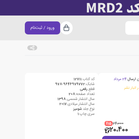
ورود / ثبت‌نام
سبد خرید
 ارسال:
24 مرداد
کد کتاب:
12711
شابک:
978-9646979772
 انبار نشر
قطع:
رقعی
تعداد صفحه:
208
سال انتشار شمسی:
1398
سال انتشار میلادی:
2017
نوع جلد:
شومیز
سری چاپ:
1
٪15
24،000
20،400