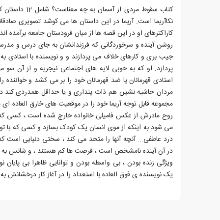
کتاب سقوط مردی از آ
نکاآریما است. آریما در این داستان ها می کوشد تصویری صادقانه
کاراکترهای او در این قصه ها از میان فرودستان جامعه برآمده اند
روشن آینده و سرخوردگانی که فرزندانشان به جای درس و مدرسه
جیب بری و کارهای خلاف می پردازند و و نویسنده با استادی به 
پردازد. او که به خوبی لایه های اجتماعی نیجریه و از آن سو مها
استادی قهرمانان یا ضد قهرمانان خود را بر می کشد و خواننده را ب
مردان حاشیه نشین هم ذات پنداری و یا حداقل همدردی کند.دخ
مجموعه قابل توجه آریما خود را در موقعیت های خارق العاده ای پ
روح مادرش از عکس فامیلی خانواده خارج شده است ، کسی ک
می شود به اینکه از موی انسان یک کودک بسازد و کسی که با توان
درد عاطفی... آنچه آنها را متحد می کند ، سختی دنیایی است که
در آن آینده نامشخص است ، فرصت ها کم هستند ، و شانس به س
ویژگی زنده بودن ، بی واسطه بودن و توانایی ظاهرا بی پایان ن
یک نویسنده ی فوق العاده با استعداد را در آغاز کار درخشانش به