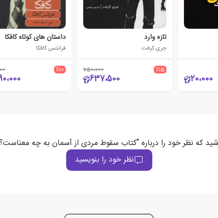
تازه وارد
داستان های کوتاه کافکا
جری کرفت
فرانتس کافکا
000
٪10
750،000
٪15
90،000
637،500
20،000
شید که نظر خود را درباره "کتاب سقوط مردی از آسمان به چه معناست؟
نظر خود را بنویسید