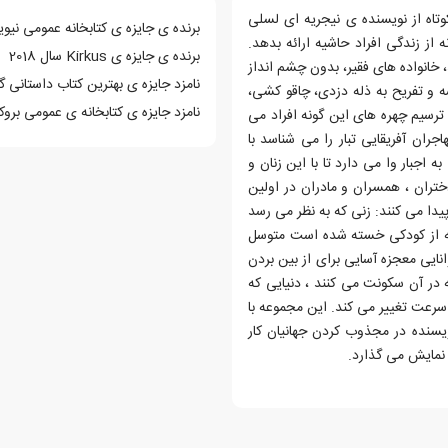
سمان به چه معناست؟ شامل 12 داستان کوتاه از نویسنده ی نیجریه ای لسلی
برنده ی جایزه ی کتابخانه عمومی نیویورک
 از زندگی افراد حاشیه ارائه بدهد.
برنده ی جایزه ی Kirkus سال 2018
، خانواده های فقیر، بدون چشم انداز
نامزد جایزه ی بهترین کتاب داستانی گودر
 و تفریح به ذله دزدی، چاقو کشی،
نامزد جایزه ی کتابخانه ی عمومی بروکلین
ترسیم چهره های این گونه افراد می
جران آفریقایی تبار را می شناسد با
ه اجبار وا می دارد تا با این زنان و
تران ، همسران و مادران در اولین
یدا می کنند: زنی که به نظر می رسد
ه از کودکی خسته شده است متوسل
ایی معجزه آسایی برای از بین بردن
 در آن سکونت می کنند ، دنیایی که
رعت تغییر می کند. این مجموعه با
ویسنده در مجذوب کردن جهانیان کار
 نمایش می گذارد.