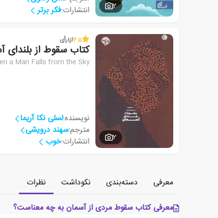
2
انتشارات:
فکر برتر
4.5
از
1
رأی
کتاب سقوط از بلندای آ
n a Man Falls from the Sky
نویسنده:
لسلی نکا آریما
مترجم:
سهند درویشی
2
انتشارات:
خوب
معرفی
دسته‌بندی
نکوداشت
نظرات
معرفی کتاب سقوط مردی از آسمان به چه معناست؟