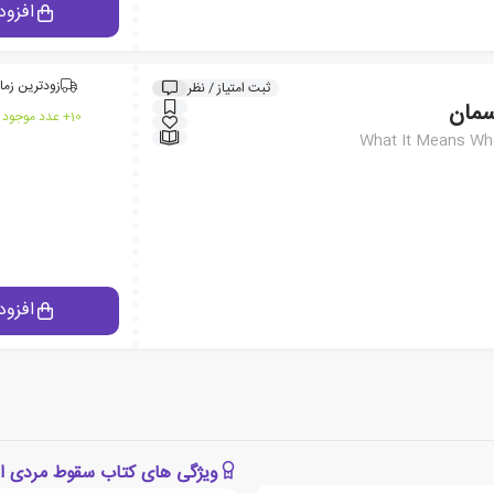
افزود
زودترین زما
ثبت امتیاز / نظر
سمان
10+ عدد موجود در انبار ایران کتاب
What It Means Whe
افزود
ویژگی های کتاب سقوط مردی ا