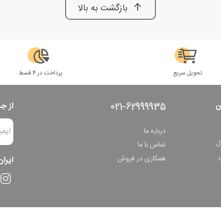
بازگشت به بالا
تحویل سریع
پرداخت در 4 قسط
ن
از ج
021-62999935
درباره ما
ل
تماس با ما
همکاری در فروش
ایران