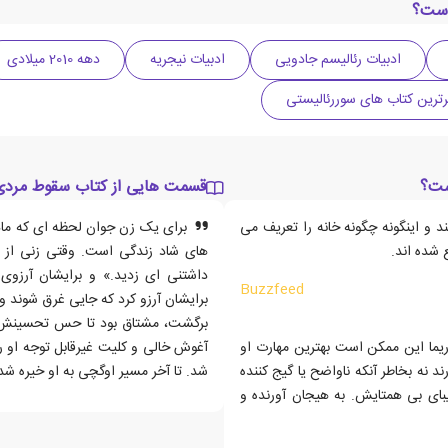
است؟
ادبیات رئالیسم جادویی
ادبیات نیجریه
دهه 2010 میلادی
ترین کتاب های سوررئالیستی
ست؟
قسمت هایی از کتاب سقوط مردی
ند و اینگونه چگونه خانه را تعریف می
برای یک زن جوان لحظه ای که مادر
 شده اند.
های شاد زندگی است. وقتی زنی از 
داشتنی ای زدید.» و برایشان آرزوی
Buzzfeed
برایشان آرزو کرد که جایی غرق شوند و ب
برگشت، مشتاق بود تا حس تحسینش را 
ریما این ممکن است بهترین مهارت او
آغوش خالی و کلیت غیرقابل توجه او 
 نه بخاطر آنکه ناواضح یا گیج کننده
شد. تا آخر مسیر اوگچی به او خیره شد 
بای بی همتایش. به هیجان آورنده و