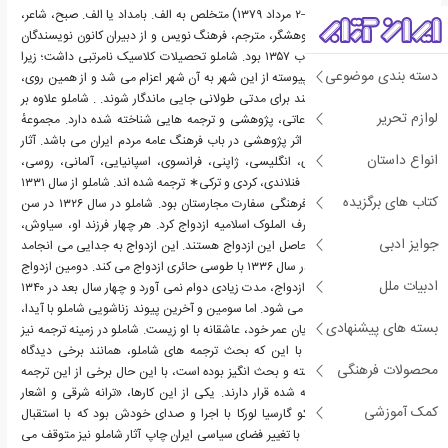
احمد شاملو (۲۱ آذر ۱۳۰۴–۲ مرداد ۱۳۷۹) متخلص به الف. بامداد یا الف. صبح، شاعر،
نویسنده، روزنامه نگار، پژوهشگر، مترجم، فرهنگ نویس و از دبیران کانون نویسندگان
ایران پیش و پس از انقلاب ۱۳۵۷ بود. شاملو تحصیلات کلاسیک نامرتبی داشت؛ زیرا
دسته بندی موضوعی
پدرش افسر ارتش بود و پیوسته از این شهر به آن شهر اعزام می شد و از همین روی،
خانواده اش هرگز نتوانستند برای مدتی طولانی جایی ماندگار شوند. . شاملو علاوه بر
لوازم تحریر
شعر، فعالیت هایی مطبوعاتی، پژوهشی و ترجمه هایی شناخته شده دارد. مجموعهٔ
کتاب کوچه او بزرگ ترین اثر پژوهشی در باب فرهنگ عامه مردم ایران می باشد. آثار
انواع داستان
وی به زبان های: سوئدی، انگلیسی، ژاپنی، فرانسوی، اسپانیایی، آلمانی، روسی،
ارمنی، هلندی، رومانیایی، فنلاندی، کردی و ترکی∗ ترجمه شده اند. شاملو از سال ۱۳۳۱
کتاب های برگزیده
به مدت دو سال، مشاور فرهنگی سفارت مجارستان بود. شاملو در سال ۱۳۲۶ در سن
بیست و دو سالگی با اشرف الملوک اسلامیه ازدواج کرد. هر چهار فرزند او، سیاوش،
جوایز ادبی
سامان، سیروس و ساقی حاصل این ازدواج هستند. این ازدواج به جدایی می انجامد
و شاملو پس از یک دهه در سال ۱۳۳۶ با طوسی حائری ازدواج می کند. دومین ازدواج
ادبیات ملل
شاملو، همچون نخستین ازدواج، مدت زیادی دوام نمی آورد و چهار سال بعد در ۱۳۴۰
از همسر دوم خود نیز جدا می شود. اما سومین و آخرین پیوند زناشویی شاملو با آیدا،
بسته های پیشنهادی
در سال ۱۳۴۳ بود که تا پایان عمر خود، عاشقانه با او زیست. شاملو در زمینه ترجمه نیز
فعالیت های زیادی دارد. با این که بحث ترجمه های شاملو، همانند برخی دیدگاه
محصولات فرهنگی
هایش، منتقدانی نیز داشته و بحث انگیز بوده است، با این حال برخی از این ترجمه
ها، در شمار آثاری شناخته شده قرار دارند. یکی از این کارها، «ترانه شرقی و اشعار
کمک آموزشی
دیگر»، سروده های فدریکو گارسیا لورکا با اجرا و صدای خودش بود که با استقبال
فراوانی روبرو شد. از ۱۳۶۲ با تغییر فضای سیاسی ایران چاپ آثار شاملو نیز متوقف می