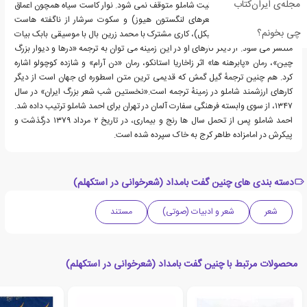
مجله‌ی ایران‌کتاب
شود. در حالی که کار و فعالیت شاملو متوقف نمی شود. نوار کاست سیاه همچون اعماق
آفریقای خودم (ترجمهٔ شعرهای لنگستون هیوز) و سکوت سرشار از ناگفته هاست
چی بخونم؟
(ترجمهٔ شعرهای مارگوت بیکل)، کاری مشترک با محمد زرین بال با موسیقی بابک بیات
منتشر می شود. از دیگر کارهای او در این زمینه می توان به ترجمه «درها و دیوار بزرگ
چین»، رمان «پابرهنه ها» اثر زاخاریا استانکو، رمان «دن آرام» و شازده کوچولو اشاره
کرد. هم چنین ترجمهٔ گیل گمش که قدیمی ترین متن اسطوره ای جهان است از دیگر
کارهای ارزشمند شاملو در زمینهٔ ترجمه است.«نخستین شب شعر بزرگ ایران» در سال
۱۳۴۷، از سوی وابسته فرهنگی سفارت آلمان در تهران برای احمد شاملو ترتیب داده شد.
احمد شاملو پس از تحمل سال ها رنج و بیماری، در تاریخ ۲ مرداد ۱۳۷۹ درگذشت و
پیکرش در امامزاده طاهر کرج به خاک سپرده شده است.
دسته بندی های چنین گفت بامداد (شعرخوانی در استکهلم)
شعر
شعر و ادبیات (صوتی)
مستند
محصولات مرتبط با چنین گفت بامداد (شعرخوانی در استکهلم)