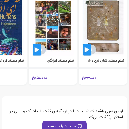
فیلم مستند شش قرن و شش سال
فیلم مستند ایرانگرد
فیلم مستند آی آد
150،000
23،000
اولین نفری باشید که نظر خود را درباره "چنین گفت بامداد (شعرخوانی در
استکهلم)" ثبت می‌کند
نظر خود را بنویسید