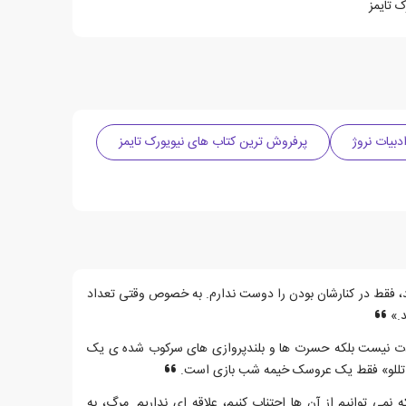
 تایمز
دبیات نروژ
پرفروش ترین کتاب های نیویورک تایمز
 فقط در کنارشان بودن را دوست ندارم. به خصوص وقتی تعداد
د.»
دت نیست بلکه حسرت ها و بلندپروازی های سرکوب شده ی یک
 «اتللو» فقط یک عروسک خیمه شب بازی است.
 نمی توانیم از آن ها اجتناب کنیم، علاقه ای نداریم. مرگ، به