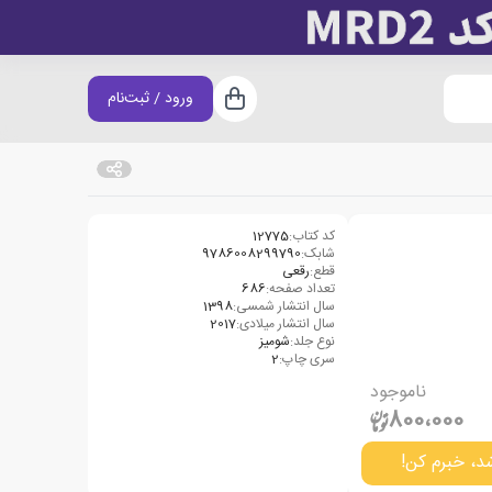
ورود / ثبت‌نام
سبد خرید
کد کتاب:
12775
شابک:
9786008299790
قطع:
رقعی
تعداد صفحه:
686
سال انتشار شمسی:
1398
سال انتشار میلادی:
2017
نوع جلد:
شومیز
سری چاپ:
2
ناموجود
800،000
د، خبرم کن!