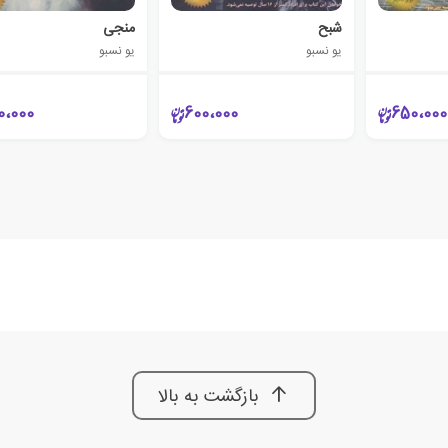
شبح
منجی
یو نسبو
یو نسبو
0،000
600،000
650،000
بازگشت به بالا