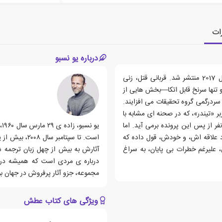
ات
درباره یو نسبو
کتاب عطش، رمانی نوشته ی یو نسبو است که اولین بار در سال 2017 منتشر شد. قربانی قتل، زنی
 تنها سرنخ قابل اتکا—بخش هایی از
سردرگمی گروه تحقیقات می افزایند.
بر «تیندر»، که در صحنه ای مشابه با
 از پس این پرونده برمی آید. اما
یو
د علاقه اش، و خودش، قول داده که
است. تا سپتام
علیرغم خطرات بی پایان، به سراغ
آثارش به بیش از چهل زبان ترجمه 
درباره ی مردی است که همیشه در
مجموعه، جزو آثار پرفروش در جهان بو
ویژگی های کتاب عطش