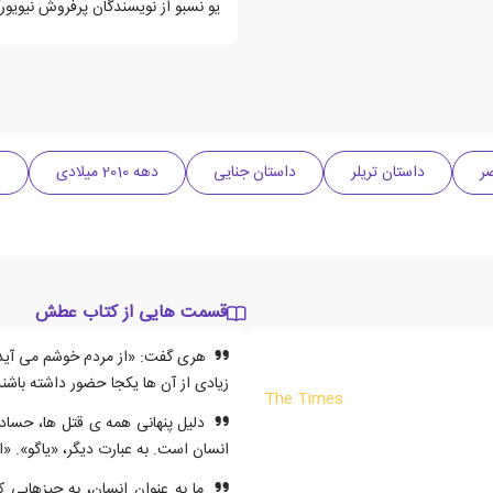
یو نسبو از نویسندگان پرفروش نیویورک
ر
داستان تریلر
داستان جنایی
دهه 2010 میلادی
ا
قسمت هایی از کتاب عطش
هری گفت: «از مردم خوشم می آید،
زیادی از آن ها یکجا حضور داشته باشن
The Times
دلیل پنهانی همه ی قتل ها، حسا
انسان است. به عبارت دیگر، «یاگو».
ما به عنوان انسان، به چیزهایی که