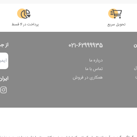
تحویل سریع
پرداخت در 4 قسط
ن
از ج
021-62999935
درباره ما
ل
تماس با ما
همکاری در فروش
ایران