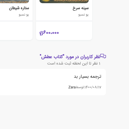
سینه سرخ
ستاره شیطان
یو نسبو
یو نسبو
600،000
نظر کاربران در مورد "کتاب عطش"
1
نظر تا این لحظه ثبت شده است
ترجمه بسیار بد
1400/08/17
|
توسط
Zara