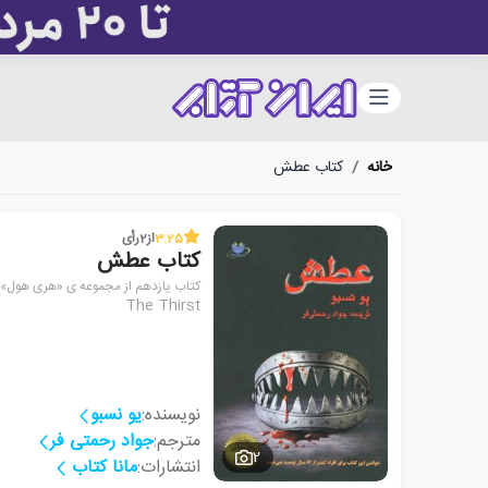
دسته‌بندی
خانه
/
کتاب عطش
3.25
از
2
رأی
کتاب عطش
کتاب یازدهم از مجموعه ی «هری هول»
The Thirst
نویسنده:
یو نسبو
مترجم:
جواد رحمتی فر
2
انتشارات:
مانا کتاب