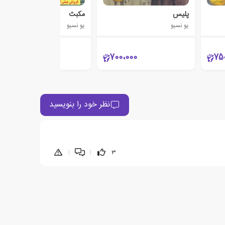
پلیس
مکبث
یو نسبو
یو نسبو
660،000
700،000
75
نظر خود را بنویسید
|
|
3