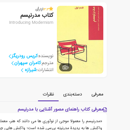
3.3
از
1
رأی
کتاب مدرنیسم
Introducing Modernism
نویسنده:
کریس رودریگز
مترجم:
کامران سپهران
1
انتشارات:
شیرازه
معرفی
دسته‌بندی
نظرات
معرفی کتاب راهنمای مصور آشنایی با مدرنیسم
«مدرنیسم را معمولا موجی از نوآوری ها می دانند که هنر، معم
واکنش ها به پدیدة مدرنیته بررسی شده است؛ واکنش هایی چو