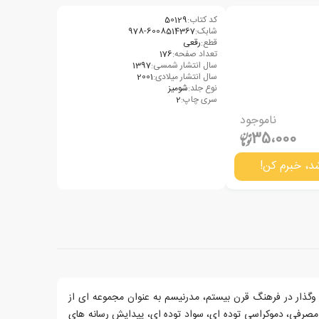
کد کتاب:
50129
شابک:
978-6008514367
قطع:
رقعی
تعداد صفحه:
176
سال انتشار شمسی:
1397
سال انتشار میلادی:
2001
نوع جلد:
شومیز
سری چاپ:
2
ناموجود
35،000
د، خبرم کن!
 وگذار در فرهنگ قرن بیستم، مدرنیسم به عنوان مجموعه ای از
رفی، دموکراسی توده ای، سواد توده ای، پیدایش رسانه های