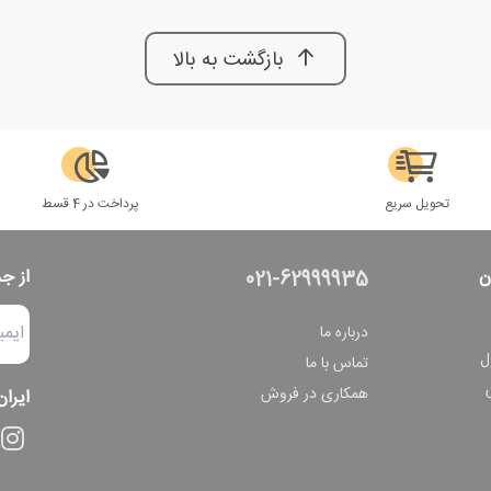
بازگشت به بالا
تحویل سریع
پرداخت در 4 قسط
ن
از ج
021-62999935
درباره ما
ل
تماس با ما
همکاری در فروش
ایران