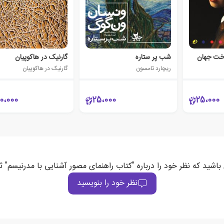
اخت جهان
شب پر ستاره
گارنیک در هاکوپیان
ریچارد تامسون
گارنیک در هاکوپیان
0،000
25،000
25،000
باشید که نظر خود را درباره "کتاب راهنمای مصور آشنایی با مدرنیسم" 
نظر خود را بنویسید