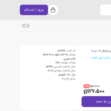
ورود / ثبت‌نام
سبد خرید
ن ارسال:
18 مرداد
کد کتاب:
12796
شابک:
978-600-152-126-3
قطع:
جیبی
تعداد صفحه:
192
سال انتشار شمسی:
1393
سال انتشار میلادی:
2001
نوع جلد:
شومیز
سری چاپ:
1
٪15
150،000
127،500
ن به سبد