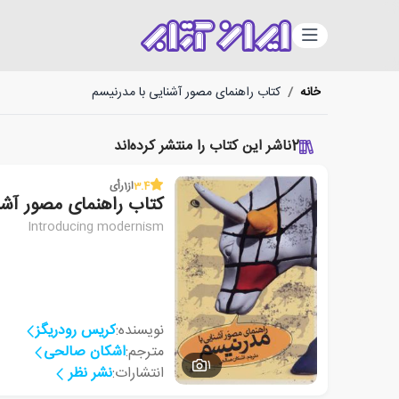
دسته‌بندی
خانه
/
کتاب راهنمای مصور آشنایی با مدرنیسم
2
ناشر این کتاب را منتشر کرده‌اند
3.4
از
1
رأی
کتاب راهنمای مصور آشن
Introducing modernism
نویسنده:
کریس رودریگز
مترجم:
اشکان صالحی
1
انتشارات:
نشر نظر