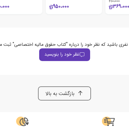
410،000
0،000
950،000
369،00
 نفری باشید که نظر خود را درباره "کتاب حقوق مالیه اختصاصی" ثبت می
نظر خود را بنویسید
بازگشت به بالا