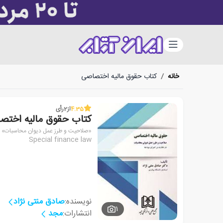
دسته‌بندی
خانه
/
کتاب حقوق مالیه اختصاصی
4.35
از
2
رأی
کتاب حقوق مالیه اختص
«صلاحیت و طرز عمل دیوان محاسبات»
Special finance law
نویسنده:
صادق منتی نژاد
1
انتشارات:
مجد