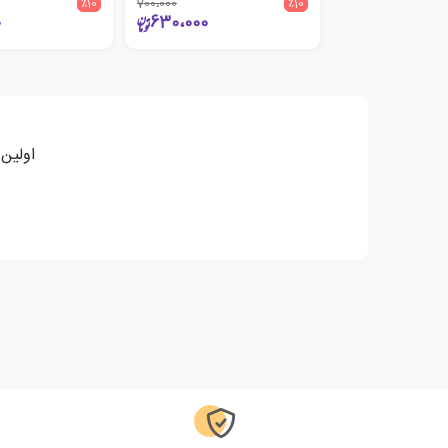
٪10
700،000
٪10
0
630،000
اولین