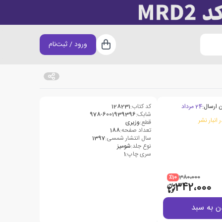
ورود / ثبت‌نام
سبد خرید
 ارسال:
24 مرداد
کد کتاب:
128231
شابک:
978-6001939396
 انبار نشر
قطع:
وزیری
تعداد صفحه:
188
سال انتشار شمسی:
1397
نوع جلد:
شومیز
سری چاپ:
1
٪10
380،000
342،000
ن به سبد