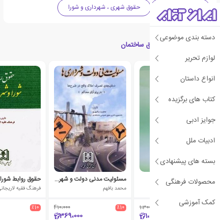
حقوق شهرسازی
حقوق شهری ، شهرداری و شورا
دسته بندی موضوعی
کتاب های مرتبط با حقوق ساختمان
لوازم تحریر
انواع داستان
کتاب های برگزیده
جوایز ادبی
ادبیات ملل
بسته های پیشنهادی
محشای قانون شهرداری
مسئولیت مدنی دولت و شهرداری ها
حقوق روابط شورا 
محصولات فرهنگی
غلامحسین عبدالهی
محمد بافهم
فرهنگ فقیه لاریجان
کمک آموزشی
٪10
410،000
٪10
1،300،000
٪10
369،000
1،170،000