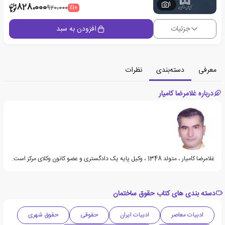
1
828،000
٪10
920،000
جزئیات
افزودن به سبد
معرفی
دسته‌بندی
نظرات
درباره غلامرضا کامیار
غلامرضا کامیار ، متولد 1348 ، وکیل پایه یک دادگستری و عضو کانون وکلای مرکز است.
دسته بندی های کتاب حقوق ساختمان
ادبیات معاصر
ادبیات ایران
حقوقی
حقوق شهری