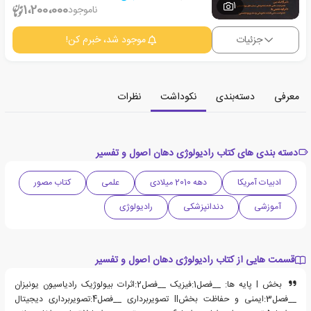
1
1،200،000
ناموجود
جزئیات
موجود شد، خبرم کن!
معرفی
دسته‌بندی
نکوداشت
نظرات
دسته بندی های کتاب رادیولوژی دهان اصول و تفسیر
ادبیات آمریکا
دهه 2010 میلادی
علمی
کتاب مصور
آموزشی
دندانپزشکی
رادیولوژی
قسمت هایی از کتاب رادیولوژی دهان اصول و تفسیر
بخش I پایه ها: __فصل1:فیزیک __فصل2:اثرات بیولوژیک رادیاسیون یونیزان
__فصل3:ایمنی و حفاظت بخشII تصویربرداری __فصل4:تصویربرداری دیجیتال