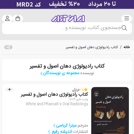
دسته‌بندی
ورود 
سبد خرید
جستجوی کتاب، نویسنده و...
خانه
/
کتاب رادیولوژی دهان اصول و تفسیر
کتاب رادیولوژی دهان اصول و تفسیر
نویسنده:
مجموعه ی نویسندگان
3.7
از
1
رأی
کتاب رادیولوژی دهان اصول و تفسیر
وایت فارو 2019
White and Pharoah's Oral Radiology
مترجم:
میترا کرباسی
انتشارات:
اندیشه رفیع