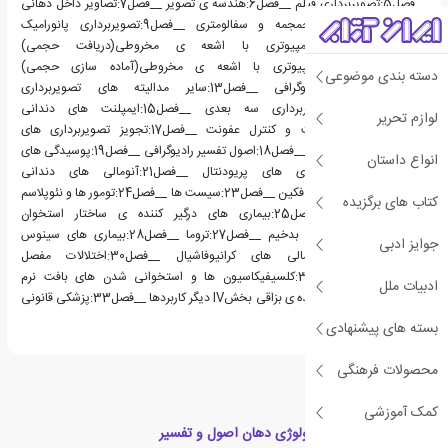
__فصل5:تصویربرداری فیلم __فصل6:هندسه ی تصویر __فصل7:تصاویر داخل دهانی
__فصل8:تصویربرداری جمجمه و سفالومتری __فصل9:تصویربرداری پانورامیک
__فصل10:توموگرافی کامپیوتری با اشعه ی مخروطی(دریافت حجمی)
__فصل11:توموگرافی کامپیوتری با اشعه ی مخروطی(آماده سازی حجمی)
دسته بندی موضوعی
__فصل12:آناتومی رادیوگرافی __فصل13:سایر مدالیته های تصویربرداری
__فصل14:آنسوی تصویربرداری سه بعدی __فصل15:ایمپلنت های دندانی
لوازم تحریر
__فصل16:تضمین کیفیت و کنترل عفونت __فصل17:تجویز تصویربرداری های
تشخیصی بخشIIIتفسیر __فصل18:اصول تفسیر رادیوگرافی __فصل19:پوسیدگی های
انواع داستان
دندانی __فصل20:بیماری های پریودنتال __فصل21:آنومالی های دندانی
__فصل22:شرایط التهابی فکین __فصل23:سیست ها __فصل24:تومور ها و نئوپلاسم
کتاب های برگزیده
های خوش خیم __فصل25:بیماری های درگیر کننده ی ساختار استخوان
__فصل26:نئوپلاسم های بدخیم __فصل27:تروما __فصل28:بیماری های سینوس
جوایز ادبی
پارانازال __فصل29:آنومالی های کرانیوفاشیال __فصل30:اختلالات مفصل
تمپورومندیبولار __فصل31:کلسیفیکاسیون ها و استخوانی شدن های بافت نرم
ادبیات ملل
__فصل32:بیماری های غده ی بزاقی بخشIV دیگر کاربردها __فصل33:پزشکی قانونی
بسته های پیشنهادی
محصولات فرهنگی
کمک آموزشی
کتاب های مرتبط با رادیولوژی دهان اصول و تفسیر