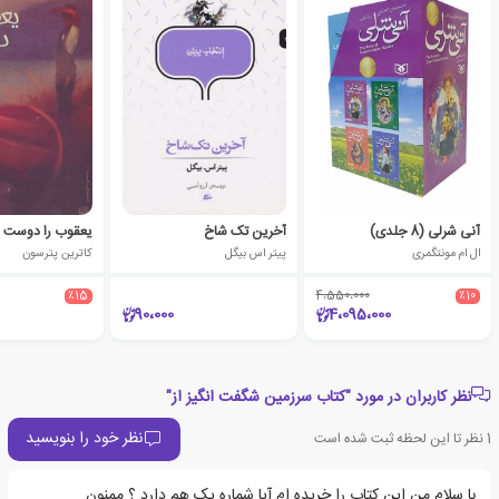
آنی شرلی (8 جلدی)
آخرین تک شاخ
یعقوب را دوست 
ال ام مونتگمری
پیتر اس بیگل
کاترین پترسون
٪15
4،550،000
٪10
90،000
4،095،000
نظر کاربران در مورد "کتاب سرزمین شگفت انگیز از"
نظر خود را بنویسید
1
نظر تا این لحظه ثبت شده است
با سلام من این کتاب را خریده ام آیا شماره یک هم دارد ؟ ممنون