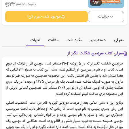
2
23،000
ناموجود
جزئیات
موجود شد، خبرم کن!
معرفی
دسته‌بندی
نکوداشت
مقالات
نظرات
معرفی کتاب سرزمین شگفت انگیز از
سرزمین شگفت انگیز از که در 5 ژوئیه 1904 منتشر شد ، دومین اثر از فرانک ال باوم
است. کتاب او با نام در سرزمین اوز تنظیم شده است. این کتاب به همراه 34 کتابی که
بعدا منتشر شد با همین نام انتشار یافت. این مجموعه همچنین به صورت طنز توسط
مارول به صورت کمیک ساخته شده است، یک بار در سال 1975 و مجددا در یک سری
هشت جلدی که اولین شماره آن در نوامبر 2009 منتشر شد. همچنین کمپانی دیزنی از
این مجموعه برای ساخت فیلم استفاده کرده است.
وقایع این داستان اندکی بعد از عزیمت دوروتی گیل به کانزاس است. شخصیت اصلی
این رمان پسری یتیمی به نام تیپ است. تا زمانی که او بخاطر دارد، تحت سرپرستی
جادوگری بی رحم و شرور به نام مومبی بوده و در کوادر شمالی اوز زندگی می کند.
مومبی همیشه نسبت به تیپ بسیار خشن و ظالم بوده است. هنگامی که مومبی یک
روز در حال بازگشت به خانه است ، تیپ قصد دارد انتقام بگیرد و او را با یک مرد چوبی