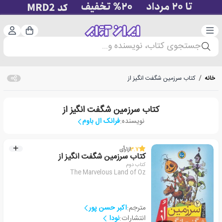
دسته‌بندی
ورود 
سبد خرید
جستجوی کتاب، نویسنده و...
خانه
/
کتاب سرزمین شگفت انگیز از
کتاب سرزمین شگفت انگیز از
نویسنده:
فرانک ال باوم
3.7
از
1
رأی
کتاب سرزمین شگفت انگیز از
کتاب دوم
The Marvelous Land of Oz
مترجم:
اکبر حسن پور
انتشارات:
نودا