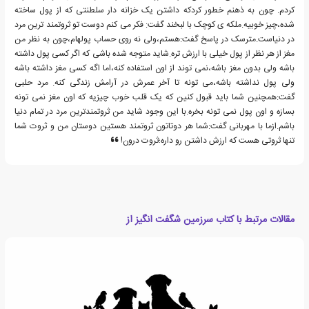
کردم. چون به ذهنم خطور کردکه داشتن یک خزانه دار سلطنتی که از پول ساخته
شده،چیز خوبیه.ملکه ی کوچک با لبخند گفت: فکر می کنم دوست تو ثروتمند ترین مرد
در دنیاست.مترسک در پاسخ گفت:هستم،ولی نه روی حساب پولهام،چون به نظر من
مغز از هر نظر از پول خیلی با ارزش تره.شاید متوجه شده باشی که اگر کسی پول داشته
باشه ولی بدون مغز باشه،نمی توند از اون استفاده کنه،اما اگه کسی مغز داشته باشه
ولی پول نداشته باشه،می تونه تا آخر عمرش در آرامش زندگی کنه. مرد حلبی
گفت:همچنین شما باید قبول کنین که یک قلب خوب چیزیه که اون مغز نمی تونه
بسازه و اون پول نمی تونه بخره.با این وجود شاید من ثروتمندترین مرد در تمام دنیا
باشم.ازما با مهربانی گفت:شما هر دوتاتون ثروتمند هستین دوستان من و ثروت شما
تنها ثروتی هست که ارزش داشتن رو داره؛ثروت درون!
مقالات مرتبط با کتاب سرزمین شگفت انگیز از