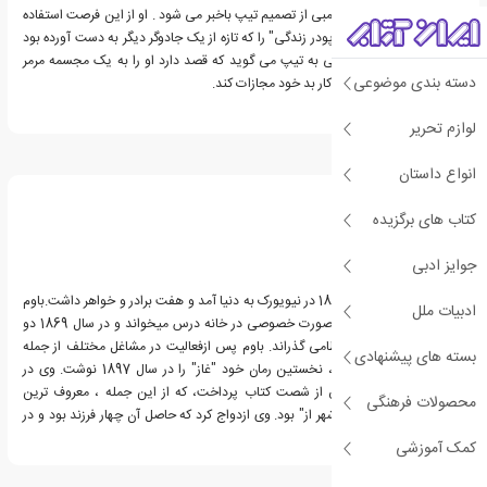
که ساخته است بترساند.ممبی از تصمیم تیپ باخبر می شود . او از این فرصت استفاده
می کند تا جادوی جدید "پودر زندگی" را که تازه از یک جادوگر دیگر به دست آورده بود
روی او امتحان کند. مومبی به تیپ می گوید که قصد دارد او را به یک مجسمه مرمر
دسته بندی موضوعی
تبدیل کند تا او را به خاطر کار بد خود مجازات کند.
لوازم تحریر
درباره فرانک ال باوم
انواع داستان
کتاب های برگزیده
جوایز ادبی
فرانک ال باوم در سال 1856 در نیویورک به دنیا آمد و هفت برادر و خواهر داشت.باوم
ادبیات ملل
تا سن دوازده سالگی به صورت خصوصی در خانه درس میخواند و در سال 1869 دو
سال را در یک آکادمی نظامی گذراند. باوم پس ازفعالیت در مشاغل مختلف از جمله
بسته های پیشنهادی
روزنامه نگاری و بازیگری ، نخستین رمان خود "غاز" را در سال 1897 نوشت. وی در
ادامه به نویسندگی بیش از شصت کتاب پرداخت، که از این جمله ، معروف ترین
محصولات فرهنگی
رمانش با عنوان "جادوگر شهر از" بود. وی ازدواج کرد که حاصل آن چهار فرزند بود و در
سال 1919 درگذشت.
کمک آموزشی