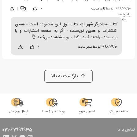
1398/04/10
|
توسط
کاربر سایت
0
|
|
پاسخ ها
کتاب «جادوگر شهر از» کتاب اول این مجموعه است - همین
انتشارات و همین نویسنده - اگر به صفحه انتشارات و یا
نویسنده مراجعه کنید - کتاب رو مشاهده می‌کنید 👌
1398/04/10
|
توسط
مدیر سایت
0
|
بازگشت به بالا
سلامت فیزیکی
تحویل سریع
پرداخت در 4 قسط
ارسال بین‌الملل
تماس با ما
021-62999935