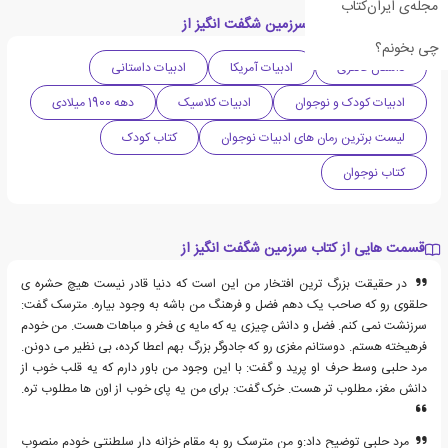
مجله‌ی ایران‌کتاب
دسته بندی های کتاب سرزمین شگفت انگیز از
چی بخونم؟
داستان فانتزی
ادبیات آمریکا
ادبیات داستانی
ادبیات کودک و نوجوان
ادبیات کلاسیک
دهه 1900 میلادی
لیست برترین رمان های ادبیات نوجوان
کتاب کودک
کتاب نوجوان
قسمت هایی از کتاب سرزمین شگفت انگیز از
در حقیقت بزرگ ترین افتخار من این است که دنیا قادر نیست هیچ حشره ی
حلقوی رو که صاحب یک دهم فضل و فرهنگ من باشه به وجود بیاره. مترسک گفت:
سرزنشت نمی کنم. فضل و دانش چیزی یه که مایه ی فخر و مباهات هست. من خودم
فرهیخته هستم. دوستانم مغزی رو که جادوگر بزرگ بهم اعطا کرده، بی نظیر می دونن.
مرد حلبی وسط حرف او پرید و گفت: با این وجود من باور دارم که یه قلب خوب از
دانش مغز، مطلوب تر هست. خرک گفت: برای من یه پای خوب از اون ها مطلوب تره.
مرد حلبی توضیح داد:و من مترسک رو به مقام خزانه دار سلطنتی خودم منصوب