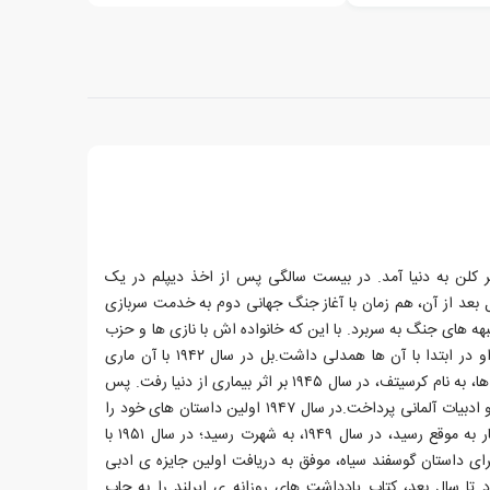
ل، ۲۱ دسامبر ۱۹۱۷ در شهر کلن به دنیا آمد. در بیست سالگی پس از اخذ دیپلم در یک
 بعد از آن، هم زمان با آغاز جنگ جهانی دوم به خدمت سربازی
د و تا سال ۱۹۴۵ را در جبهه های جنگ به سربرد. با این که خانواده اش با نازی ها و حزب
ناسیونال سوسیالیسم مخالف بودند، او در ابتدا با آن ها همدلی داشت.بل در سال ۱۹۴۲ با آن ماری
سش ازدواج کرد که اولین فرزند آن ها، به نام کرسیتف، در سال ۱۹۴۵ بر اثر بیماری از دنیا رفت. پس
از جنگ به تحصیل در رشته ی زبان و ادبیات آلمانی پرداخت.در سال ۱۹۴۷ اولین داستان های خود را
به چاپ رسانید و با چاپ داستان قطار به موقع رسید، در سال ۱۹۴۹، به شهرت رسید؛ در سال ۱۹۵۱ با
ده شدن جایزه ی ادبی گروه ۴۷ برای داستان گوسفند سیاه، موفق به دریافت اولین جایزه ی ادبی
یرلند سفر کرد تا سال بعد، کتاب یادداشت های روزانه ی ایرلند را به چاپ