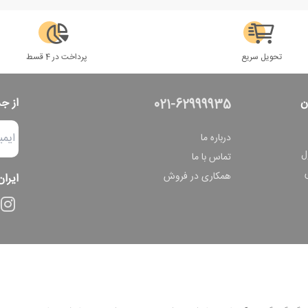
تحویل سریع
پرداخت در 4 قسط
ن
از ج
021-62999935
درباره ما
ل
تماس با ما
همکاری در فروش
ایران