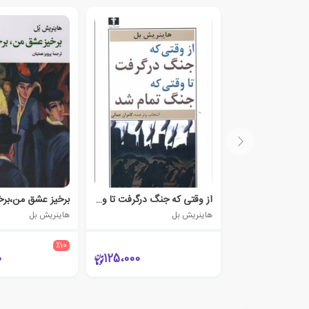
از وقتی که جنگ درگرفت تا وقتی که جنگ تمام شد
برخیز عشق من،برخ
هاینریش بل
هاینریش بل
٪10
0
125،000