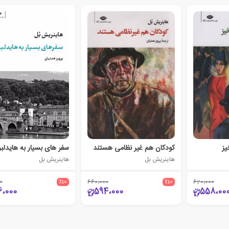
یز
کودکان هم غیر نظامی هستند
سفر های بسیار به هایدلب
هاینریش بل
هاینریش بل
0
٪10
660،000
٪10
620،000
6،000
594،000
558،00