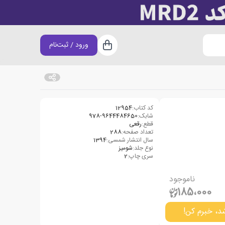
ورود / ثبت‌نام
سبد خرید
کد کتاب:
12954
شابک:
978-9644484650
قطع:
رقعی
تعداد صفحه:
288
سال انتشار شمسی:
1394
نوع جلد:
شومیز
سری چاپ:
2
ناموجود
185،000
د، خبرم کن!