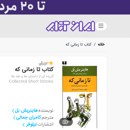
دسته‌بندی
خانه
/
کتاب تا زمانی که
4
از
1
رأی
کتاب تا زمانی که
گزیده ای از داستان ها و نقد ها
Collected Short Stories
نویسنده:
هاینریش بل
مترجم:
کامران جمالی
2
انتشارات:
نیلوفر