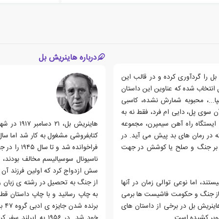
درباره هاینریش بل
بل را گردآوری کرده و در قالب این
ست. در این مجموعه بیش از ١٥ داستان بل انتخاب شده که عناوین این داستان
پا...، محبوبه شمارش نشده، کاسبی
 سوی پل، دایی ام فرد، فقط نه به
 ایستگاه راه آهن سیمپرن، مجموعه
هاینریش ب
ه در رمان های بد پیش می آید. در
کتابفروشی مشغول به کار شد اما سال
دی بر جنگ و صلح یا کوشش در جهت
فراخوانده ش
ند، اما نوعی توالی زمان در آنها
آغاز جنگ و حکومت فاشیست ها برمی
اینریش بل در برخی از داستان های
برن
صویر کشیده است.
خود شد. در ۱۹۵۶ به ا