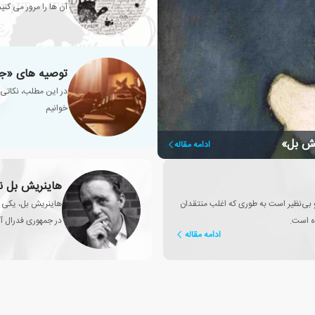
آن ها را مرور می کنیم
توصیه های «جو
در این مطلب، نکاتی 
خوانیم
یش بل»
ادامه مقاله
هاینریش بل نو
و بی‌نظیر است به طوری که اغلب منتقدان
هاینریش بل، یکی از
ه است.
ادامه مقاله
نوبل ادبیات شد.