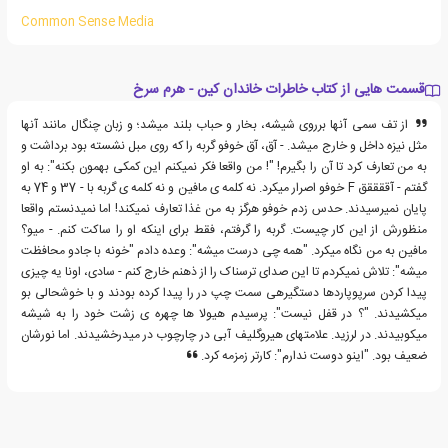
Common Sense Media
قسمت هایی از کتاب خاطرات خاندان کین - هرم سرخ
از تف سمی آنها برروی شیشه، بخار و حباب بلند میشد؛ و زبان چنگال مانند آنها
مثل نیزه داخل و خارج میشد. - آق، آق خوفو گربه را که روی مبل نشسته بود برداشت و
به من تعارف کرد تا آن را بگیرم! "! من واقعا فکر نمیکنم این کمکی بهمون بکنه": به او
گفتم - آققققق F خوفو اصرار میکرد. نه کلمه ی مافین و نه کلمه ی گربه با - 37 و 74 به
پایان نمیرسیدند. حدس زدم خوفو هرگز به من غذا تعارف نمیکند! اما نمیدنستم واقعا
منظورش از این کار چیست. گربه را گرفتم، فقط برای اینکه او را ساکت کنم. - میو؟
مافین به من نگاه میکرد. "همه چی درست میشه": وعده دادم "خونه با جادو محافظت
میشه": تلاش نمیکردم تا این صدای ترسناک را از ذهنم خارج کنم - سادی، اونا یه چیزی
پیدا کردن سرپوپاردها دستگیرهی سمت چپ در را پیدا کرده بودند و با خوشحالی بو
میکشیدند. "؟ در قفل نیست": پرسیدم هیولا ها چهره ی زشت خود را به شیشه
میکوبیدند. در لرزید. علامتهای هیروگلیف آبی در چارچوب در میدرخشیدند. اما نورشان
ضعیف بود. "اینو دوست ندارم": کارتر زمزمه کرد.