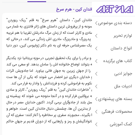
معرفی کتاب خاطرات خاندان کین - هرم سرخ
از مجموعه ی "خاطرات خاندان کین"، داستان "هرم سرخ" به قلم "ریک ریوردن"
دسته بندی موضوعی
نخستین کتاب در این مجموعه و از پرفروش ترین داستان های ژانر فانتزی به شمار می
رود. "هرم سرخ" داستان سادی و کارتر است که از زمان مرگ مادرشان تقریبا با هم غریبه
لوازم تحریر
شده اند. سادی در لندن با پدربزرگ و مادربزرگ مادری اش زندگی می کند، در حالی که
برادرش کارتر، با پدرشان، یک مصرشناس حرفه ای به نام دکتر ژولیوس کین، دور دنیا
انواع داستان
سفر می کند.
یک شب دکتر کین خواهر و برادر را برای یک تحقیق تجربی در موزه بریتانیا نزد یکدیگر
کتاب های برگزیده
می آورد و امیدوار است که بتواند اوضاع خانواده اش را سامان بدهد. او سعی می کند
که یکی از خدایان مصری را از جهان زیرین به جهان فانی بیاورد. اما جادویش اثرات
جوایز ادبی
جانبی دیگری نیز داشته و خدایان دیگری نیز احضار می شوند که یکی از آن ها ست
است. ست دکتر کین را محکوم به فراموشی کرده و فرزندانش را وادار به فرار می کند.
ادبیات ملل
در این کتاب از مجموعه ی "خاطرات خاندان کین" به قلم "ریک ریوردن"، کارتر و سادی
توسط عمویشان آموس، به بروکلین فرار کرده و در آنجا متوجه می شوند که پیشینه ی
بسته های پیشنهادی
خانوادگی آن ها به یک نسل بلند از جادوگران برمی گردد. اکنون خدایان مصر در حال
بیدار شدن هستند و یکی از بدترین آن ها، چشمش دنبال خاندان کین است. خواهر و
محصولات فرهنگی
برادر برای اینکه جلوی او را بگیرند، مجبورند سفری پر مخاطره را آغاز کنند؛ سفری که آن
ها را به فهمیدن حقایق خانوادگیشان و رمز و رازهایی که از دوران قدیم بر جهان حاکم
کمک آموزشی
بوده نزدیک تر خواهد کرد.