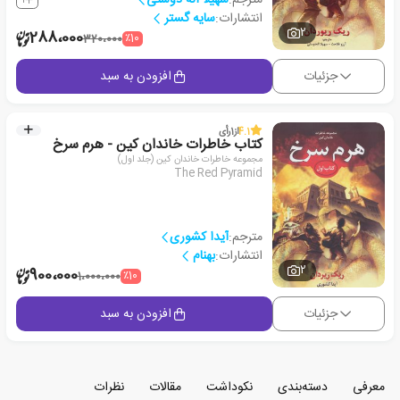
انتشارات:
سایه گستر
2
288،000
٪10
320،000
جزئیات
افزودن به سبد
4.1
از
1
رأی
کتاب خاطرات خاندان کین - هرم سرخ
مجموعه خاطرات خاندان کین (جلد اول)
The Red Pyramid
مترجم:
آیدا کشوری
انتشارات:
بهنام
2
900،000
٪10
1،000،000
جزئیات
افزودن به سبد
معرفی
دسته‌بندی
نکوداشت
مقالات
نظرات