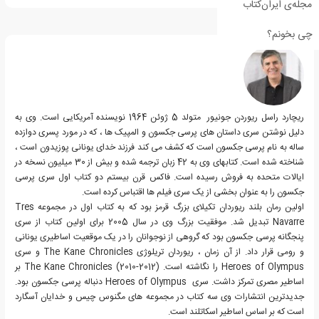
مجله‌ی ایران‌کتاب
درباره ریک ریوردن
چی بخونم؟
ریچارد راسل ریوردن جونیور متولد 5 ژوئن 1964 نویسنده آمریکایی است. وی به
دلیل نوشتن سری داستان های پرسی جکسون و المپیک ها ، که در مورد پسری دوازده
ساله به نام پرسی جکسون است که کشف می کند فرزند خدای یونانی پوزیدون است ،
شناخته شده است. کتابهای وی به 42 زبان ترجمه شده و بیش از 30 میلیون نسخه در
ایالات متحده به فروش رسیده است. فاکس قرن بیستم دو کتاب اول سری پرسی
جکسون را به عنوان بخشی از یک سری فیلم ها اقتباس کرده است.
اولین رمان بلند ريوردان تکیلای بزرگ قرمز بود که به کتاب اول در مجموعه Tres
Navarre تبدیل شد. موفقیت بزرگ وی در سال 2005 برای اولین کتاب از سری
پنجگانه پرسی جکسون بود که گروهی از نوجوانان را در یک موقعیت اساطیری یونانی
و رومی قرار داد. از آن زمان ، ریوردان تریلوژی The Kane Chronicles و سری
Heroes of Olympus را نگاشته است. The Kane Chronicles (2010-2012) بر
اساطیر مصری تمرکز داشت. سری Heroes of Olympus دنباله پرسی جکسون بود.
جدیدترین انتشارات وی سه کتاب در مجموعه های مگنوس چیس و خدایان آسگارد
است که بر اساس اساطیر اسکاتلند است.