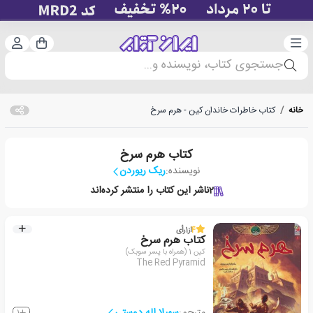
دسته‌بندی
ورود 
سبد خرید
جستجوی کتاب، نویسنده و...
خانه
/
کتاب خاطرات خاندان کین - هرم سرخ
کتاب هرم سرخ
نویسنده:
ریک ریوردن
2
ناشر این کتاب را منتشر کرده‌اند
4
از
1
رأی
کتاب هرم سرخ
کین 1 (همراه با پسر سوبک)
The Red Pyramid
مترجم:
سهیلا اله دوستی
1