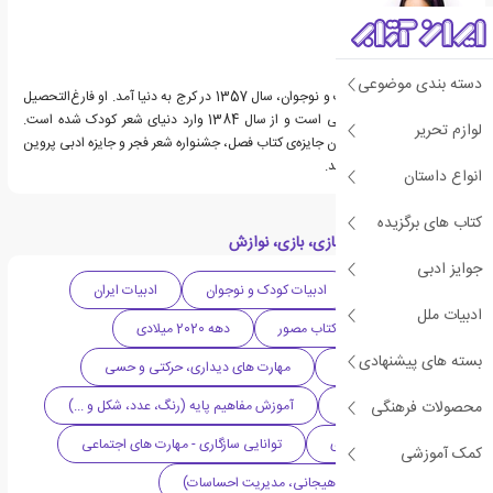
دسته بندی موضوعی
مریم هاشم‌پور شاعر کودک و نوجوان، سال 1357 در کرج به دنیا آمد. او فارغ‌التحصیل
رشته زبان و ادبیات فارسی است و از سال 1384 وارد دنیای شعر کودک شده است.
لوازم تحریر
اشعار او جوایز بسیاری چون جایزه‌ی کتاب فصل، جشنواره شعر فجر و جایزه ادبی پروین
را برایش به ارمغان آورده‌اند.
انواع داستان
کتاب های برگزیده
دسته بندی های کتاب بازی، بازی، نوازش
جوایز ادبی
ادبیات معاصر
ادبیات کودک و نوجوان
ادبیات ایران
ادبیات ملل
کتاب کودک
کتاب مصور
دهه 2020 میلادی
بسته های پیشنهادی
نوزاد (۰-۲ سال | +0)
مهارت های دیداری، حرکتی و حسی
محصولات فرهنگی
خانواده و احساسات
آموزش مفاهیم پایه (رنگ، عدد، شکل و ...)
حل چالش های رفتاری
توانایی سازگاری - مهارت های اجتماعی
کمک آموزشی
سواد عاطفی (هوش هیجانی، مدیریت احساسات)