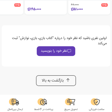
٪25
68،000
٪25
195،000
51،000
اولین نفری باشید که نظر خود را درباره "کتاب بازی، بازی، نوازش" ثبت
می‌کند
نظر خود را بنویسید
بازگشت به بالا
سلامت فیزیکی
تحویل سریع
پرداخت در 4 قسط
ارسال بین‌الملل