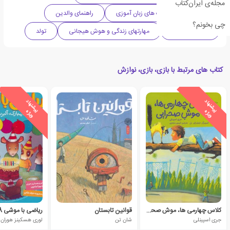
مجله‌ی ایران‌کتاب
تقویت گفتار و مهارت های زبان آموزی
راهنمای والدین
چی بخونم؟
کتابهای تربیتی
مهارتهای زندگی و هوش هیجانی
تولد
کتاب های مرتبط با بازی، بازی، نوازش
ی
ش
ن
ه
ا
د
و
ی
ژ
ی
ش
ن
ه
ا
د
و
ی
ژ
پ
ه
پ
ه
کلاس چهارمی ها، موش صحرایی
قوانین تابستان
ریاضی با موشی 8
جری اسپینلی
شان تن
لوری هسکینز هوران