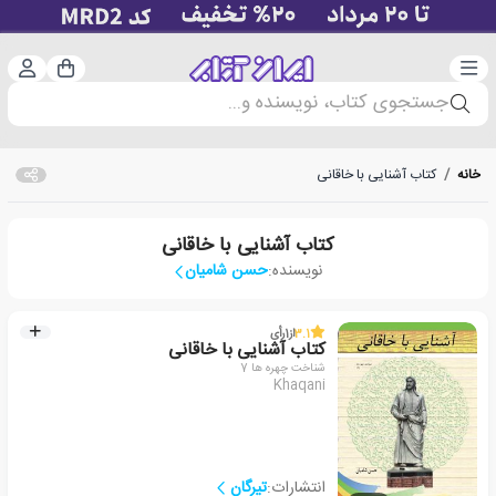
دسته‌بندی
ورود 
سبد خرید
جستجوی کتاب، نویسنده و...
خانه
/
کتاب آشنایی با خاقانی
کتاب آشنایی با خاقانی
نویسنده:
حسن شامیان
3.1
از
1
رأی
کتاب آشنایی با خاقانی
شناخت چهره ها 7
Khaqani
انتشارات:
تیرگان