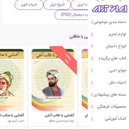
تاریخی
ادبیات ایران
تاریخ ایران
ادبیات کهن
پژوهشی
چاپ دیجیتال (POD)
دسته بندی موضوعی
لوازم تحریر
کتاب های مرتبط با آشنایی با خاقانی
انواع داستان
ی
ش
ن
ه
ا
د
و
ی
ژ
ی
ش
ن
ه
ا
د
و
ی
ژ
کتاب های برگزیده
پ
ه
پ
ه
جوایز ادبی
ادبیات ملل
بسته های پیشنهادی
محصولات فرهنگی
آشنایی با مسعود سعدسلمان
آشنایی با طالب آملی
آشنایی با صائب ت
کمک آموزشی
زهرا میرحسینی مطلق
زهرا میرحسینی مطلق
حیدر کریم پور