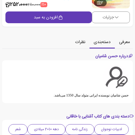
2
252،000
٪10
280،000
جزئیات
افزودن به سبد
معرفی
دسته‌بندی
نظرات
درباره حسن شامیان
حسن شامیان نویسنده ایرانی متولد سال 1350 می‌باشد.
دسته بندی های کتاب آشنایی با خاقانی
ادبیات نوجوان
زندگی نامه
دهه 2010 میلادی
شعر