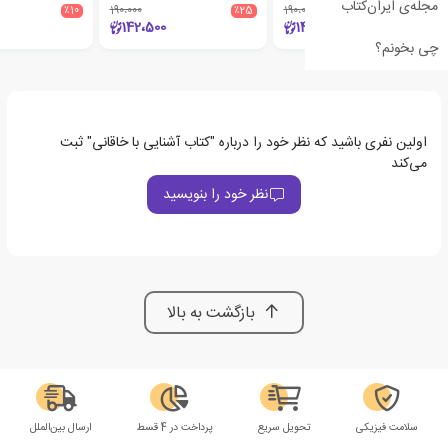
مجله‌ی ایران‌کتاب
٪10
190،000
٪25
190،000
٪25
142،500
142،500
چی بخونم؟
اولین نفری باشید که نظر خود را درباره "کتاب آشنایی با خاقانی" ثبت
می‌کند
نظر خود را بنویسید
بازگشت به بالا
سلامت فیزیکی
تحویل سریع
پرداخت در 4 قسط
ارسال بین‌الملل