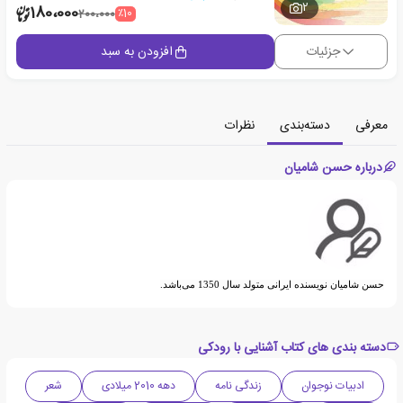
2
180،000
٪10
200،000
جزئیات
افزودن به سبد
معرفی
دسته‌بندی
نظرات
درباره حسن شامیان
حسن شامیان نویسنده ایرانی متولد سال 1350 می‌باشد.
دسته بندی های کتاب آشنایی با رودکی
ادبیات نوجوان
زندگی نامه
دهه 2010 میلادی
شعر