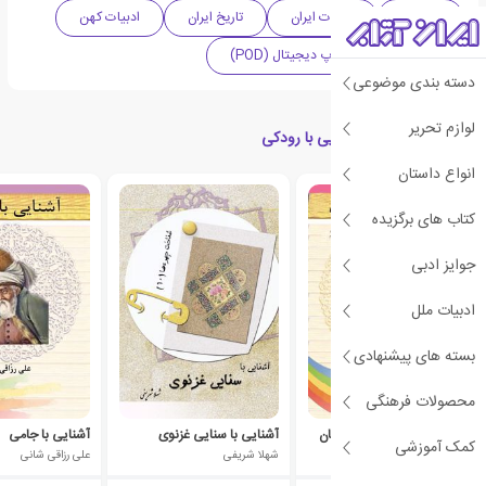
تاریخی
ادبیات ایران
تاریخ ایران
ادبیات کهن
پژوهشی
چاپ دیجیتال (POD)
دسته بندی موضوعی
لوازم تحریر
کتاب های مرتبط با آشنایی با رودکی
انواع داستان
ی
ش
ن
ه
ا
د
و
ی
ژ
کتاب های برگزیده
پ
ه
جوایز ادبی
ادبیات ملل
بسته های پیشنهادی
محصولات فرهنگی
آشنایی با مسعود سعدسلمان
آشنایی با سنایی غزنوی
آشنایی با جامی
کمک آموزشی
زهرا میرحسینی مطلق
شهلا شریفی
علی رزاقی شانی