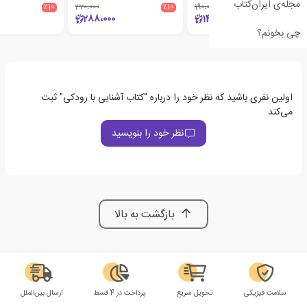
مجله‌ی ایران‌کتاب
٪10
320،000
٪10
190،000
٪25
288،000
142،500
چی بخونم؟
اولین نفری باشید که نظر خود را درباره "کتاب آشنایی با رودکی" ثبت
می‌کند
نظر خود را بنویسید
بازگشت به بالا
سلامت فیزیکی
تحویل سریع
پرداخت در 4 قسط
ارسال بین‌الملل