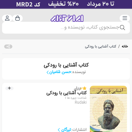
دسته‌بندی
ورود 
سبد خرید
جستجوی کتاب، نویسنده و...
خانه
/
کتاب آشنایی با رودکی
کتاب آشنایی با رودکی
نویسنده:
حسن شامیان
3
از
1
رأی
کتاب آشنایی با رودکی
شناخت چهره ها 1
Rudaki
انتشارات:
تیرگان