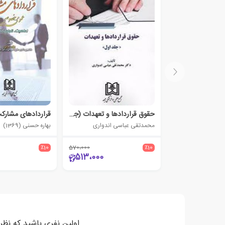
حقوق قراردادها و تعهدات (جلد 1)
محمدتقی عباسی اندواری
بهاره حسنی (1369)
٪10
570،000
٪10
513،000
اولین نفری باشید که نظر