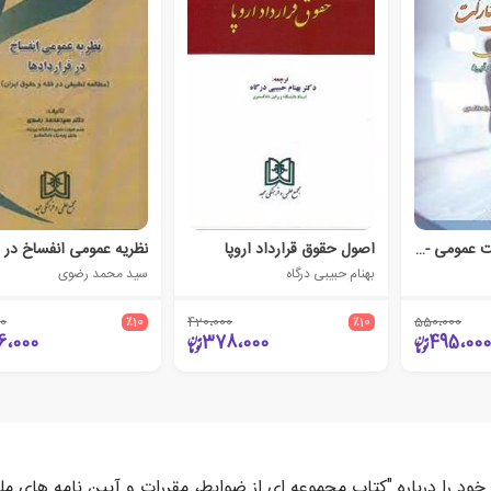
قراردادهای مشارکت عمومی - خصوصی
اصول حقوق قرارداد اروپا
بهنام حبیبی درگاه
سید محمد رضوی
0
٪10
420،000
٪10
550،000
6،000
378،000
495،000
 خود را درباره "کتاب مجموعه ای از ضوابط، مقررات و آیین نامه های م