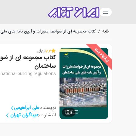
دسته‌بندی
خانه
/
کتاب مجموعه ای از ضوابط، مقررات و آیین نامه های ملی
پیشنهاد ویژه
3.6
از
1
رأی
کتاب مجموعه ای از ضوا
ساختمان
 national building regulations
نویسنده:
علی ابراهیمی
1
انتشارات:
دیباگران تهران