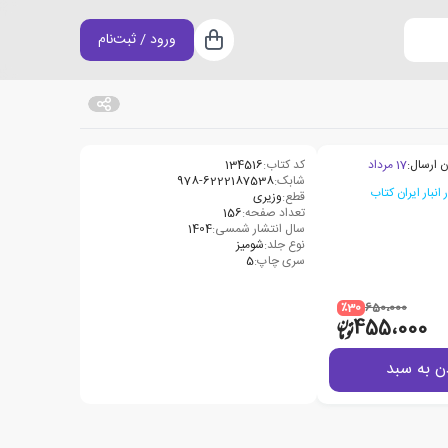
ورود / ثبت‌نام
سبد خرید
ن ارسال:
17 مرداد
کد کتاب:
134516
شابک:
978-6222187538
قطع:
وزیری
تعداد صفحه:
156
سال انتشار شمسی:
1404
نوع جلد:
شومیز
سری چاپ:
5
٪30
650،000
455،000
ن به سبد