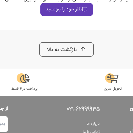
نظر خود را بنویسید
بازگشت به بالا
تحویل سریع
پرداخت در 4 قسط
ن
از ج
021-62999935
درباره ما
ل
تماس با ما