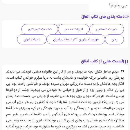
چی بخونم؟
دسته بندی های کتاب اتفاق
ادبیات داستانی
ادبیات معاصر
دهه 2010 میلادی
رمان
فهرست برترین آثار داستانی ایران
ادبیات ایران
قسمت هایی از کتاب اتفاق
مردم ساحل نگران بچه ها بودند و سر از کار این خانواده درنمی آوردند. می دیدند
پدرشان زیر سایبانی بزرگ خوابیده و مادرشان پشت به دریا سرگرم خواندن کتاب است.
انگار بچه هایشان را به دست مادربزرگی مهربان سپرده بودند و خیالشان راحت بود. بی
بی زن خاک و زمین بود و از هول و هراس به خودش می پیچید. چشم از دوقلوها
برنمی داشت. هر بار که موجی روی بچه ها می غلتید، از جایش می جست، صدایشان
می زد، و بااینکه از دریا وحشت داشت و شنا بلند نبود، با کفش و پیراهن توی آب می
دوید. دوقلوها، علاوه بر دل بستگی به آب و دریا، بازندگی در کوه و بیابان هم آشنا
بودند. اسم رودها، درخت ها، و پرنده های گوناگون را می دانستند. همین طور اسم
بیشتر دهکده های شمال را. پدرشان زمین شناس بود. خاک ایران را وجب به وجب می
شناخت، و با جیپ قدیمی اش به دورترین ده کوره ها سفرکرده بود. هرکس چهره آفتاب