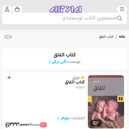
دسته‌بندی
ورود 
سبد خرید
جستجوی کتاب، نویسنده و...
خانه
/
کتاب اتفاق
کتاب اتفاق
نویسنده:
گلی ترقی
3
از
1
رأی
کتاب اتفاق
event
انتشارات:
نیلوفر
2
333،000
٪10
370،000