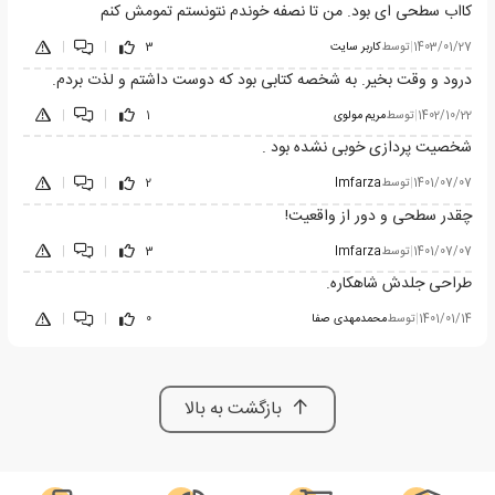
کااب سطحی ای بود. من تا نصفه خوندم نتونستم تمومش کنم
1403/01/27
|
توسط
کاربر سایت
3
|
|
درود و وقت بخیر. به شخصه کتابی بود که دوست داشتم و لذت بردم.
1402/10/22
|
توسط
مریم مولوی
1
|
|
شخصیت پردازی خوبی نشده بود .
1401/07/07
|
توسط
Imfarza
2
|
|
چقدر سطحی و دور از واقعیت!
1401/07/07
|
توسط
Imfarza
3
|
|
طراحی جلدش شاهکاره.
1401/01/14
|
توسط
محمدمهدی صفا
0
|
|
بازگشت به بالا