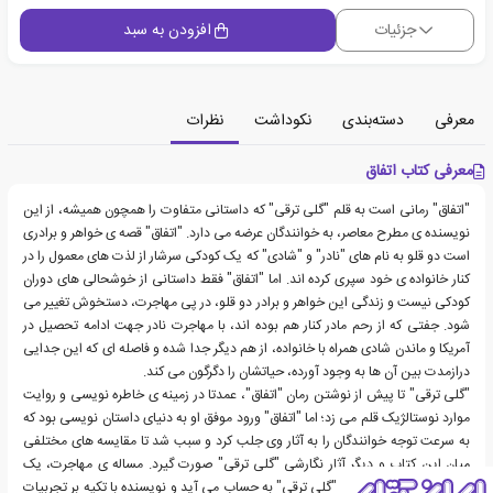
جزئیات
افزودن به سبد
معرفی
دسته‌بندی
نکوداشت
نظرات
معرفی کتاب اتفاق
"اتفاق" رمانی است به قلم "گلی ترقی" که داستانی متفاوت را همچون همیشه، از این
نویسنده ی مطرح معاصر، به خوانندگان عرضه می دارد. "اتفاق" قصه ی خواهر و برادری
است دو قلو به نام های "نادر" و "شادی" که یک کودکی سرشار از لذت های معمول را در
کنار خانواده ی خود سپری کرده اند. اما "اتفاق" فقط داستانی از خوشحالی های دوران
کودکی نیست و زندگی این خواهر و برادر دو قلو، در پی مهاجرت، دستخوش تغییر می
شود. جفتی که از رحم مادر کنار هم بوده اند، با مهاجرت نادر جهت ادامه تحصیل در
آمریکا و ماندن شادی همراه با خانواده، از هم دیگر جدا شده و فاصله ای که این جدایی
درازمدت بین آن ها به وجود آورده، حیاتشان را دگرگون می کند.
"گلی ترقی" تا پیش از نوشتن رمان "اتفاق"، عمدتا در زمینه ی خاطره نویسی و روایت
موارد نوستالژیک قلم می زد؛ اما "اتفاق" ورود موفق او به دنیای داستان نویسی بود که
به سرعت توجه خوانندگان را به آثار وی جلب کرد و سبب شد تا مقایسه های مختلفی
میان این کتاب و دیگر آثار نگارشی "گلی ترقی" صورت گیرد. مساله ی مهاجرت، یک
سنگ بنای اساسی در آثار "گلی ترقی" به حساب می آید و نویسنده با تکیه بر تجربیات