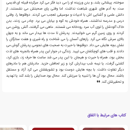
سوخته، پیشانی بلند، و بدن ورزیده او را می دید فکر می کرد سرکرده قبیله ای قدیمی
ست. به آدم های شهری شباهت نداشت. اما وقتی پای صحبتش می نشستند، از
دانش علمی و آشنایی اش با ادبیات و موسیقی تعجب می کردند. دوقلوها را، وقتی
درس و مدرسه نداشتند، همراه خودش به کوه و بیابان می برد. چادر می زدند، بدن
خاک آلودشان را توی آب سرد رودخانه می شستند. ماهی می گرفتند، آتش روشن می
کردند و روی زمین گرم می خوابیدند. پدرشان تا مدت ها بیدار می ماند و به جهان
بالای سرش نگاه می کرد. رازهای آسمان را می شناخت و راه شیری و هفت ستارگان را
نشان بچه هایش می داد. دوقلوها با حیرت به صحبت های نجومی پدرشان گوش می
دادند و قلب های کوچکشان می تپید. زندگی در جوار این پدر همراه باتجربه های لذت
بخش بود، همراه با حیرت و هیجان. با این پدر می شد ساعت ها حرف زد، بازی کرد،
کشتی گرفت، یا نیمه شب بیدارش کرد و زیر لحافش خزید. مادرشان هم با مادرهای
دیگر تفاوت داشت. با بچه هایش دوست بود و تشویقشان می کرد آزاد و مستقل
باشند. محال بود آن ها را تنبیه یا سرزنش کند. محال بود صدایش را بلند کند یا تهدید
و تحقیرشان کند.
کتاب های مرتبط با اتفاق