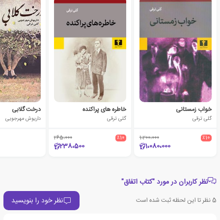
خواب زمستانی
خاطره های پراکنده
درخت گلابی
گلی ترقی
گلی ترقی
داریوش مهرجویی
265،000
٪10
1،200،000
٪10
238،500
1،080،000
نظر کاربران در مورد "کتاب اتفاق"
نظر خود را بنویسید
5
نظر تا این لحظه ثبت شده است