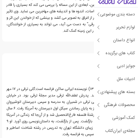
خود از مهاجرت و ترک میهن، ابعادی از این مساله را بررسی می کند که بسیاری را قادر
به همذات پنداری با احساسات، اندوه ها و اندیشه های مهاجرین می نماید. وی تاثیر
دسته بندی موضوعی
مهاجرت بر زندگی را به دور از اغراق به تصویر می کشد و بینشی که از خواندن این اثر و
دیگر آثار داستانی "گلی ترقی" به دست می آید، می تواند به بسیاری از خوانندگان،
لوازم تحریر
علی الخصوص مهاجرین در این زمینه کمک کند.
انواع داستان
درباره گلی ترقی
کتاب های برگزیده
جوایز ادبی
ادبیات ملل
گلی ترقی، (زاده ۱۷ مهر ۱۳۱۸) نویسنده ایرانی ساکن فرانسه است.گلی ترقی در ۱۷ مهر
بسته های پیشنهادی
۱۳۱۸ در تهران به دنیا آمد. پدرش لطف‌الله ترقی مدیر مجلهٔ ترقی بود. در خیابان
خوشبختی به‌دنیا آمد. گلی ترقی در شمیران به مدرسه و سپس دبیرستان انوشیروان
محصولات فرهنگی
دادگر رفت. در ۱۹۵۴ پس از به پایان رساندن سیکل اول دبیرستان به آمریکا رفت. ۶ سال
در آمریکا زندگی کرد و در رشتهٔ فلسفه فارغ‌التحصیل شد و از آن‌جا که زندگی در آمریکا
کمک آموزشی
را دوست نداشت به ایران بازگشت. پس از بازگشت، به داستان‌نویسی روی آورد. او ۹
سال در دانشکده هنرهای زیبای دانشگاه تهران به تدریس در رشته شناخت اساطیر و
مجله‌ی ایران‌کتاب
نمادهای آغازین پرداخت، سپس به فرانسه رفت.