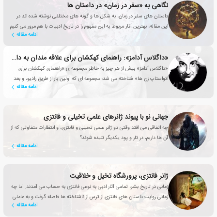
نگاهی به «سفر در زمان» در داستان ها
داستان های سفر در زمان، به شکل ها و گونه های مختلفی نوشته شده اند در
این مقاله، بهترین آثار مربوط به این مفهوم را در تاریخ ادبیات با هم مرور می کنیم
ادامه مقاله
«داگلاس آدامز»: راهنمای کهکشان برای علاقه مندان به داستان ها
«داگلاس آدامز» بیش از هر چیز به خاطر مجموعه ی «راهنمای کهکشان برای
اتواستاپ زن ها» شناخته می شد؛ مجموعه ای که اولین بار از طریق رادیو، و بعد
ادامه مقاله
از طریق کتاب، تلویزیون و فیلم به جهان سرگرمی پا گذاشت.
جهانی نو با پیوند ژانرهای علمی تخیلی و فانتزی
چه اتفاقی می افتد وقتی دو ژانر علمی تخیلی و فانتزی، و انتظارات متفاوتی که از
آن ها داریم، در تار و پود یکدیگر تنیده شوند؟
ادامه مقاله
ژانر فانتزی، پرورشگاه تخیل و خلاقیت
زمانی در تاریخ بشر، تمامی آثار ادبی به نوعی فانتزی به حساب می آمدند. اما چه
زمانی روایت داستان های فانتزی از ترس از ناشناخته ها فاصله گرفت و به عاملی
ادامه مقاله
تأثیرگذار برای بهبود زندگی انسان تبدیل شد؟