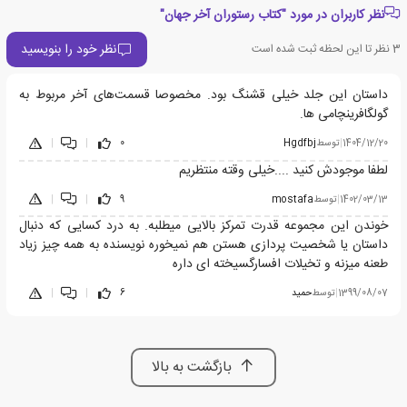
نظر کاربران در مورد "کتاب رستوران آخر جهان"
نظر خود را بنویسید
3
نظر تا این لحظه ثبت شده است
داستان این جلد خیلی قشنگ بود. مخصوصا قسمت‌های آخر مربوط به
گولگافرینچامی ها.
1404/12/20
|
توسط
Hgdfbj
0
|
|
لطفا موجودش کنید ....خیلی وقته منتظریم
1402/03/13
|
توسط
mostafa
9
|
|
خوندن این مجموعه قدرت تمرکز بالایی میطلبه. به درد کسایی که دنبال
داستان یا شخصیت پردازی هستن هم نمیخوره نویسنده به همه چیز زیاد
طعنه میزنه و تخیلات افسارگسیخته ای داره
1399/08/07
|
توسط
حمید
6
|
|
بازگشت به بالا