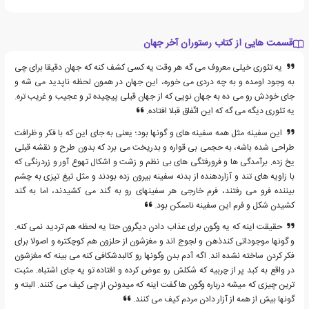
قسمت هایی از کتاب رستوران آخر جهان
یه تئوری خیلی معروف می گه هر وقت یه کسی کشف کنه که جهان دقیقا برای چی
به وجود اومده و به چه دردی می خوره، این جهان در همون لحظه ناپدید می شه و
جای خودش رو می ده به جهان نویی که از جهان قبلی پیچیده تر و عجیب و غریب تره.
یه تئوری دیگه می گه که این اتّفاق قبلا افتاده.
این سفینه مثل همه سفینه های و گونها بود؛ یعنی به جای این که با فکر و ظرافت
طراحی شده باشه، به حجمی بی قواره و بدریخت می برد که بدون طرح و نقشه قبلی
یخ زده. برآمدگی ها و فرورفتگی های بی نظم و زشت و اشکال تهوع آور و زردرنگی که
با زاویه های تند و آزاردهنده از بدنه سفینه بیرون زده بودند و مثل تیغ تیزی به چشم
بیننده فرو می رفتند، فرم خارجی هر سفینهای رو به گند می کشیدند، اما به گند
کشیدن شکل و فرم این سفینه ناممکن بود.
حقیقت اینه که یه وگون برای عذاب دادن دیگرون حتا یه لحظه هم تردید نمی کنه.
و گونها موجوداتی کندذهن و لجوج اند و مغزشون از حلزون هم کوچکتره و اصولا برای
فکر کردن ساخته نشده اند. اگه آدم بدن وگونها رو کالبدشکافی کنه می بینه که مغزشون
در واقع به کبد پر از چربیه که شکلش رو عوض کرده و افتاده تو یه جای اشتباه. مثبت
ترین چیزی که میشه درباره وگون ها گفت اینه که میدونن از چی کیف می کنند. البته و
گونها بیش از همه از آزار دادن مردم کیف می کنند.