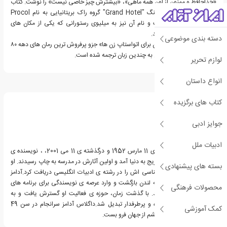
«خداحافظ و ممنون از اون همه ماهی»، «بیشترش چیز خاصی نیست» را نوشت. کتاب
رستوران آخر جهان از آهنگ "Grand Hotel" گروه راک بریتانیایی به نام Procol
Harum الهام گرفته است و نام آن نیز به میلیوی رستورانی که یکی از مکان های
داستان است اشاره می کند.
دسته بندی موضوعی
مجموعه «راهنمای کهکشان برای اتواستاپ زن ها» جزو پرفروش ترین رمان های دهه ۸۰
و ۹۰ میلادی بوده و تاکنون به چندین زبان ترجمه شده است.
لوازم تحریر
انواع داستان
درباره داگلاس آدامز
کتاب های برگزیده
جوایز ادبی
ادبیات ملل
داگلاس نوئل آدامز، زاده ی 11 مارس 1952 و درگذشته ی 11 می 2001، ، نویسنده ی
انگلیسی بود.آدامز در کمبریج به دنیا آمد و اولین آثارش در مدرسه به چاپ رسیدند. او
بسته های پیشنهادی
در سال 1974 مدرک کارشناسی اش را در رشته ی ادبیات انگلیسی دریافت کرد.آدامز
پس از فارغ التحصیلی به لندن بازگشت و وارد عرصه ی نویسندگی برای برنامه های
محصولات فرهنگی
تلویزیونی و رادیویی شد. با گذشت زمان، حوزه ی فعالیت او گسترش یافت و به
نویسنده ای شناخته شده و پرطرفدار تبدیل شد.داگلاس آدامز سرانجام در سن 49
کمک آموزشی
سالگی بر اثر حمله قلبی چشم از جهان فرو بست.