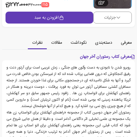
2
272،000
٪15
320،000
جزئیات
افزودن به سبد
معرفی
دسته‌بندی
نکوداشت
مقالات
نظرات
معرفی کتاب رستوران آخر جهان
روبرو شدن با نابودی به دست وگون های جنگی ، زمان غریبی است برای آرتور دنت و
رفیق کنجکاوش که درون فضایی پرتاب شده اند که از غیرممکن بودن خالص قدرت می
گیرد و آنها به شکل ناامیدانه ای در جستجوی مکانی برای غذا خوردن هستند. از جمله
مسافران کشتی مسافرتی آرتور می توان به فورد پرفکت ، دوست دیرینه و همکار در
راهنمای کهکشان برای اتواستاپ زن ها، . زافود رئیس جمهور سابق دو سر کهکشان،
تریکا پناهنده زمینی که بومی شده است (نام او اکنون تریلیان است). و ماروین کسی
که از هیچ چیزی رنج نمی برد اشاره کرد. و هیچ کدام از آنها خوشحال نیستند.
رستوران آخر جهان دومین کتاب از مجموعه «راهنمای کهکشان برای اتواستاپ زن ها»
یک مجموعه ی علمی تخیلی اثر داگلاس آدامز است. و دقیقا از همان جایی شروع می
شود که کتاب قبلی این مجموعه یعنی راهنمای کهکشان برای اتو استاپ زن ها تمام
شده است . پس از رستوران آخر جهان آدامز به ترتیب «زندگی، دنیا و همه چیز»،