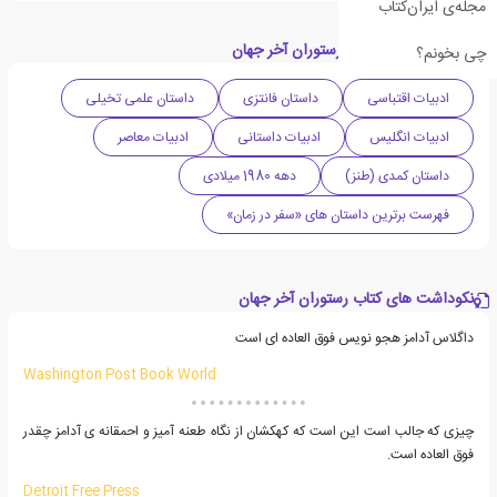
مجله‌ی ایران‌کتاب
دسته بندی های کتاب رستوران آخر جهان
چی بخونم؟
ادبیات اقتباسی
داستان فانتزی
داستان علمی تخیلی
ادبیات انگلیس
ادبیات داستانی
ادبیات معاصر
داستان کمدی (طنز)
دهه 1980 میلادی
فهرست برترین داستان های «سفر در زمان»
نکوداشت های کتاب رستوران آخر جهان
داگلاس آدامز هجو نویس فوق العاده ای است
Washington Post Book World
چیزی که جالب است این است که کهکشان از نگاه طعنه آمیز و احمقانه ی آدامز چقدر
فوق العاده است.
Detroit Free Press