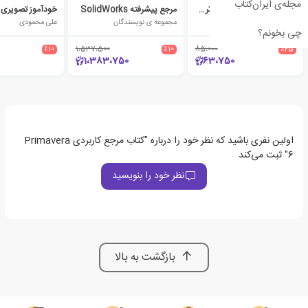
مجله‌ی ایران‌کتاب
آموزش شبیه سازی کامپیوتری همراه با نرم افزار Enterprise Dynamics
مرجع پیشرفته SolidWorks
مجموعه ی نویسندگان
مجموعه ی نویسندگان
علی محمودی
چی بخونم؟
٪10
1،537،500
٪10
85،000
٪25
1،383،750
63،750
اولین نفری باشید که نظر خود را درباره "کتاب مرجع کاربردی Primavera
6" ثبت می‌کند
نظر خود را بنویسید
بازگشت به بالا