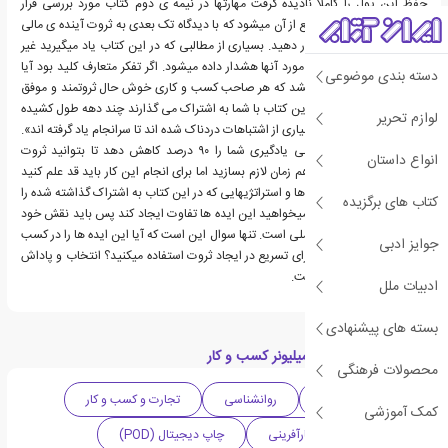
حفظ این پول را کاملا نادیده گرفت مهارتها در نیمه ی دوم کتاب مورد بررسی قرار
میگیرد. این مهارت ها مانع از آن میشود که با دیدگاه تک بعدی به ثروت آینده ی مالی
خود را در معرض خطر قرار دهید. بسیاری از مطالبی که در این کتاب یاد میگیرید غیر
متعارف است و از قبل در مورد آنها هشدار داده میشود. اگر تفکر متعارف کلید بود آیا
دسته بندی موضوعی
نتیجه ی منطقی این نمیشد که هر صاحب کسب و کاری خوش حال ثروتمند و موفق
میشد؟ آنچه نویسندگان این کتاب با شما به اشتراک می گذارند چند دهه طول کشیده
لوازم تحریر
تا آموخته اند و مرتکب بسیاری از اشتباهات دردناک شده اند تا سرانجام یاد گرفته اند».
هدف این است که منحنی یادگیری شما را ۹۰ درصد کاهش دهد تا بتوانید ثروت
انواع داستان
شخصی خود را در یک دهم زمان لازم بسازید اما برای انجام این کار باید قد علم کنید
توجه داشته باشید و ایده ها و استراتژیهایی که در این کتاب به اشتراک گذاشته شده را
کتاب های برگزیده
سبک و سنگین کنید. اگر میخواهید این ایده ها تفاوت ایجاد کند پس باید نقش خود
را ایفا کنید این ایده ها عملی است. تنها سوال این است که آیا این ایده ها را در کسب
جوایز ادبی
و کار مالی شخصی خود برای تسریع در ایجاد ثروت استفاده میکنید؟ انتخاب و پاداش
یا عواقب آن همه با شماست.
ادبیات ملل
بسته های پیشنهادی
دسته بندی های کتاب میلیونر کسب و کار
محصولات فرهنگی
دهه 2000 میلادی
روانشناسی
تجارت و کسب و کار
کمک آموزشی
خودپروری
کارآفرینی
چاپ دیجیتال (POD)