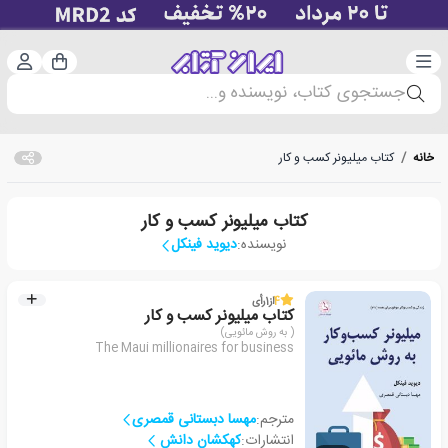
دسته‌بندی
ورود 
سبد خرید
جستجوی کتاب، نویسنده و...
خانه
/
کتاب میلیونر کسب و کار
کتاب میلیونر کسب و کار
نویسنده:
دیوید فینکل
4
از
1
رأی
کتاب میلیونر کسب و کار
( به روش مائویی)
The Maui millionaires for business
مترجم:
مهسا دبستانی قمصری
انتشارات:
کهکشان دانش