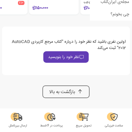
مجله‌ی ایران‌کتاب
٪10
1،145،100
٪10
0
150،000
1،030،590
چی بخونم؟
اولین نفری باشید که نظر خود را درباره "کتاب مرجع کاربردی AutoCAD
2012" ثبت می‌کند
نظر خود را بنویسید
بازگشت به بالا
سلامت فیزیکی
تحویل سریع
پرداخت در 4 قسط
ارسال بین‌الملل