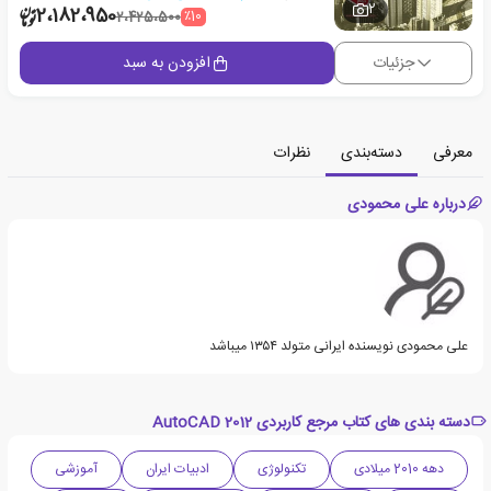
2
2،182،950
٪10
2،425،500
جزئیات
افزودن به سبد
معرفی
دسته‌بندی
نظرات
درباره علی محمودی
علی محمودی نویسنده ایرانی متولد ۱۳۵۴ میباشد
دسته بندی های کتاب مرجع کاربردی AutoCAD 2012
دهه 2010 میلادی
تکنولوژی
ادبیات ایران
آموزشی