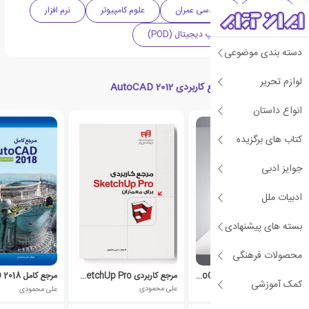
معماری
مهندسی عمران
علوم کامپیوتر
نرم افزار
مهندسی
چاپ دیجیتال (POD)
دسته بندی موضوعی
لوازم تحریر
کتاب های مرتبط با مرجع کاربردی AutoCAD 2012
انواع داستان
کتاب های برگزیده
جوایز ادبی
ادبیات ملل
بسته های پیشنهادی
محصولات فرهنگی
آموزش کاربردی AutoCAD 2016
مرجع کاربردی SketchUp Pro برای معماران
مرجع کامل AutoCAD 2018
کمک آموزشی
علی محمودی
علی محمودی
علی محمودی