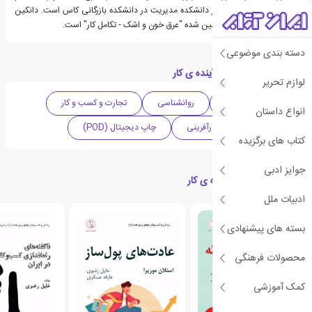
و همکار افتخاری مدعو در دانشکده مدیریت در دانشکده بازرگانی کاس است. دانکین
نویسنده کتاب بسیار تحسین شده "عرق خون و اشک - تکامل کار" است.
دسته بندی موضوعی
دسته بندی های کتاب آینده ی کار
لوازم تحریر
دهه 2010 میلادی
روانشناسی
تجارت و کسب و کار
انواع داستان
خودپروری
کارآفرینی
چاپ دیجیتال (POD)
کتاب های برگزیده
جوایز ادبی
کتاب های مرتبط با آینده ی کار
ادبیات ملل
ی
ش
ن
ه
ا
د
و
ی
ژ
بسته های پیشنهادی
پ
ه
محصولات فرهنگی
کمک آموزشی