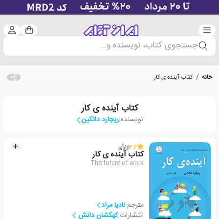
دسته‌بندی
ورود 
سبد خرید
جستجوی کتاب، نویسنده و...
خانه
/
کتاب آینده ی کار
کتاب آینده ی کار
نویسنده:
ریچارد دانکین
3.4
از
1
رأی
کتاب آینده ی کار
The future of work
مترجم:
نادیا مراد
انتشارات:
کهکشان دانش