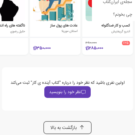
مجله‌ی ایران‌کتاب
چی بخونم؟
کسب و کار ضدگلوله
عادت های پول ساز
اندرو گریفتیش
استلان موریلا
خلیل رضوی
380،000
٪25
350،000
285،000
اولین نفری باشید که نظر خود را درباره "کتاب آینده ی کار" ثبت می‌کند
نظر خود را بنویسید
بازگشت به بالا