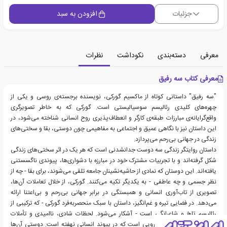
جزئیات
افزودن به سبد
معرفی
دسته‌بندی
نکوداشت
نظرات
معرفی کتاب سه رفیق
"سه رفیق" داستانی کوتاه از ماکسیم گورکی، نویسنده برجسته‌ی روسی و یکی از
چهره‌های کلیدی رئالیسم سوسیالیستی است. گورکی که به خاطر تصویرگری
واقع‌گرایانه‌ی مبارزات طبقه‌ی کارگر و انعطاف‌پذیری روح انسانی شناخته می‌شود، در
این داستان نیز با نگاهی عمیق و اجتماعی به مفاهیمی چون دوستی، بقا و سختی‌های
زندگی در جهانی بی‌رحم می‌پردازد.
داستان روایتگر زندگی سه دوست جدانشدنی است که هر یک در اثر سختی‌های زندگی
شکل گرفته‌اند و با تجربیات مشترک خود در مبارزه با دشواری‌ها، پیوندی ناگسستنی
یافته‌اند. این دوستان که نمادی از حاشیه‌نشینان جامعه تلقی می‌شوند، برای بقا - چه از
نظر جسمی و چه عاطفی - به یکدیگر تکیه می‌کنند. گورکی، از خلال تعاملات آن‌ها،
تصویری از تاب‌آوری انسانی و همبستگی در برابر جهانی بی‌رحم و بی‌اعتنا ارائه
می‌دهد. در فضایی تیره و غم‌انگیز، داستان با سبک منحصربه‌فرد گورکی - که ترکیبی از
رئالیسم تلخ و شاعرانگی است - آشکار می‌شود. لحظات شادی، ناامیدی و تأملات
فلسفی، نشان‌دهنده‌ی نیرویی است که در پیوند انسانی نهفته است. دوستی آن‌ها