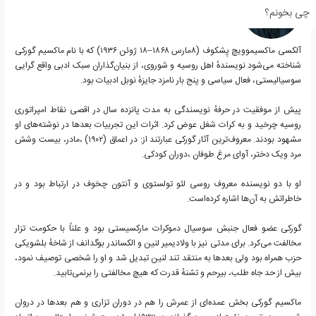
چی بخونم؟
آلکسی ماکسیموویچ پِشکوف (۸مارس ۱۸۶۸–۱۸ ژوئن ۱۹۳۶) که با نام ماکسیم گورکی
شناخته می‌شود نویسندهٔ اهل روسیه و شوروی، از بنیان‌گذاران سبک ادبی واقع گرایی
سوسیالیستی، فعال سیاسی و پنج بار نامزد جایزهٔ نوبل ادبیات بود.
پیش از موفقیت در حرفهٔ نویسندگی به مدت پانزده سال در اقصی نقاط امپراتوری
روسیه چرخید و به کرات شغل عوض کرد. اثرات این تجربیات بعدها در نوشته‌های او
مشهود بودند. معروف‌ترین آثار گورکی عبارتند از: در اعماق (۱۹۰۲) ،مادر، بیست وشش
مرد ویک دختر، آوای مرغ طوفان ،دوران کودکی.
او با دو نویسنده معروف روسی لئو تولستوی و آنتون چخوف در ارتباط بود و در
خاطراتش به آن‌ها اشاره کرده‌است.
گورکی عضو فعال جنبش سوسیال دموکرات مارکسیستی بود و علناً با حکومت تزار
مخالفت می‌کرد. برای مدتی نیز با ولادیمیر لنین و الکساندر بوگدانف از شاخهٔ بلشویکی
حزب همراه بود ولی بعدها به منتقد تند لنین تبدیل شد و او را شخصی توصیف نمود،
بیش از حد جاه طلب، بیرحم و تشنهٔ قدرت که هیچ مخالفتی را برنمی‌تابید.
ماکسیم گورکی بخش عمده‌ای از عمرش را هم در دوران تزاری و هم بعدها در دروان