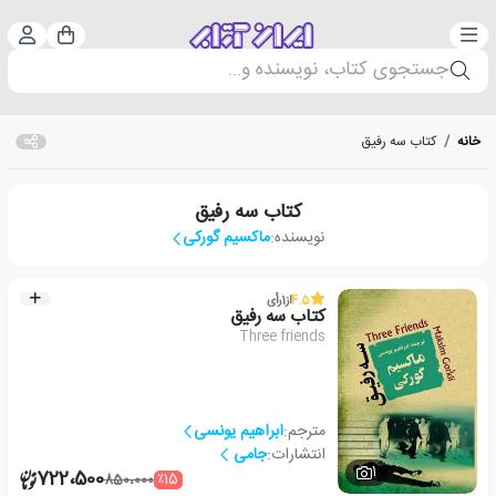
دسته‌بندی
ورود 
سبد خرید
جستجوی کتاب، نویسنده و...
خانه
/
کتاب سه رفیق
کتاب سه رفیق
نویسنده:
ماکسیم گورکی
4.5
از
1
رأی
کتاب سه رفیق
Three friends
مترجم:
ابراهیم یونسی
انتشارات:
جامی
1
722،500
٪15
850،000