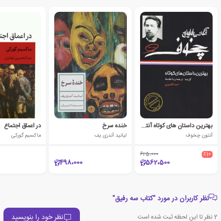
بهترین داستان های کوتاه آنتون چخوف
خنده سرخ
در اعماق اجتماع
آنتون چخوف
لیانید آندری یف
ماکسیم گورکی
625،000
٪10
498،000
562،500
نظر کاربران در مورد "کتاب سه رفیق"
نظر خود را بنویسید
2
نظر تا این لحظه ثبت شده است