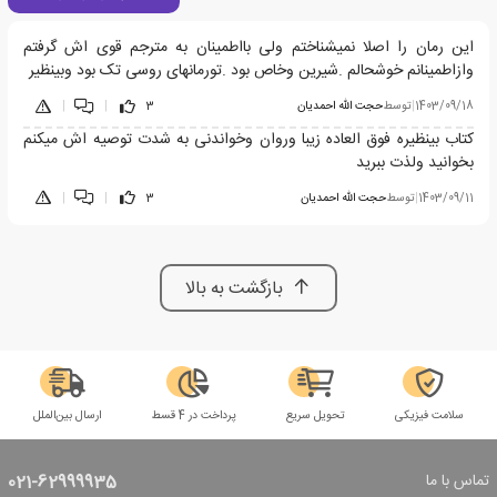
این رمان را اصلا نمیشناختم ولی بااطمینان به مترجم قوی اش گرفتم
وازاطمینانم خوشحالم .شیرین وخاص بود .تورمانهای روسی تک بود وبینظیر
1403/09/18
|
توسط
حجت الله احمدیان
3
|
|
کتاب بینظیره فوق العاده زیبا وروان وخواندنی به شدت توصیه اش میکنم
بخوانید ولذت ببرید
1403/09/11
|
توسط
حجت الله احمدیان
3
|
|
بازگشت به بالا
سلامت فیزیکی
تحویل سریع
پرداخت در 4 قسط
ارسال بین‌الملل
تماس با ما
021-62999935