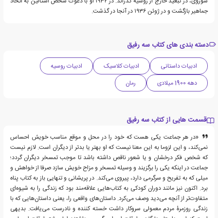
شوروی، در تبعید خارج از روسیه گذراند. در ۱۹۳۲ او با دعوت شخص استالین به اتحاد
جماهیر بازگشت و در ژوئن ۱۹۳۶ در آنجا در گذشت.
دسته بندی های کتاب سه رفیق
ادبیات داستانی
ادبیات کلاسیک
ادبیات روسیه
دهه 1900 میلادی
رمان
قسمت هایی از کتاب سه رفیق
«در هر جماعت یکی هست که خود را در محل و موقع مناسب خویش احساس
نمی‌کند، و این لزوما به این معنا نیست که او بهتر یا بد‌تر از دیگران است. لازم نیست
که شخص فکر درخشان و یا شعور ناقص داشته باشد تا موجب تمسخر دیگران گردد؛
جماعت در اینکه یکی را برگزیند و وسیله تمسخر و مزاح خویش سازد صرفا از خواهش و
میلی که به تفریح و سرگرمی دارد، پیروی می‌کند. در پریشانی و تنهایی باز به کتاب پناه
برد. اکنون نیز مانند دوران کودکی به کتاب‌هایی علاقه‌مند بود که زندگی را به شیوه‌ای
متفاوت‌تر از آنچه می‌دید وصف می‌کرد. داستان‌های واقعی را، یعنی داستان‌هایی که با
زندگی روزمرۀ مردم معمولی سروکار داشت خسته کننده و نادرست می‌یافت. بدیهی