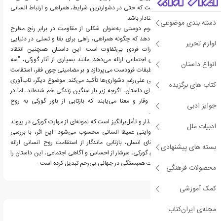
گواهی بر این واقعیت است که حتی در دشوارترین شرایط، همراهی و ارتباط انسانی
می‌تواند تسلی‌بخش و معنادار باشد.
دسته بندی موضوعی
در مرکز این داستان، مفهوم دوستی به‌عنوان شکلی از مقاومت در برابر رنج مطرح
می‌شود. گورکی نشان می‌دهد که چگونه همراهی، راهی برای بقا و تسلی در دنیایی
لوازم تحریر
است که نسبت به مبارزات فردی بی‌تفاوت است. این داستان همچنین انتقاد
گسترده‌تری از نابرابری‌های اجتماعی ارائه می‌دهد. مانند بسیاری از آثار گورکی، "سه
انواع داستان
رفیق" نیز به سختی‌های طبقات فرودست می‌پردازد و بر مضامینی چون فقر، استقامت
و تلاش برای ادامه‌ی زندگی علی‌رغم دشواری‌ها تأکید می‌کند. موضوع دیگر، تاب‌آوری
کتاب های برگزیده
وجودی است. شخصیت‌های داستان، اگرچه زیر بار سنگین زندگی خم شده‌اند، اما در
رنج مشترک خود نوعی وقار و معنا می‌یابند که بازتابی از باور گورکی به روح
جوایز ادبی
تسلیم‌ناپذیر انسانی است.
"سه رفیق" داستانی تأثیرگذار و تأمل‌برانگیز است که نمونه‌ای از مهارت گورکی در پیوند
ادبیات ملل
زدن تفسیر اجتماعی با روایتی عمیقا انسانی محسوب می‌شود. این اثر، با بررسی
دوستی، دشواری‌ها و بقای انسان، بازتابی ماندگار از استقامت روح انسانی ارائه
بسته های پیشنهادی
می‌دهد. روایت استادانه‌ی گورکی، سرشار از احساس و آگاهی اجتماعی، این داستان را
به شهادتی بی‌زمان بر قدرت همبستگی در جهانی بی‌رحم تبدیل کرده است.
محصولات فرهنگی
کمک آموزشی
درباره ماکسیم گورکی
مجله‌ی ایران‌کتاب