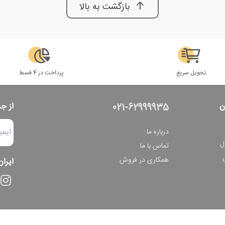
بازگشت به بالا
تحویل سریع
پرداخت در 4 قسط
ن
از ج
021-62999935
درباره ما
ل
تماس با ما
همکاری در فروش
ایران