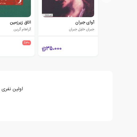
آوای جبران
اتاق زیرزمین
جبران خلیل جبران
گراهام گرین
٪30
35،000
اولین نفری 