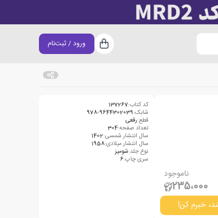
ورود / ثبت‌نام
سبد خرید
کد کتاب:
137267
شابک:
978-9644302039
قطع:
رقعی
تعداد صفحه:
304
سال انتشار شمسی:
1402
سال انتشار میلادی:
1958
نوع جلد:
شومیز
سری چاپ:
6
ناموجود
235،000
د، خبرم کن!