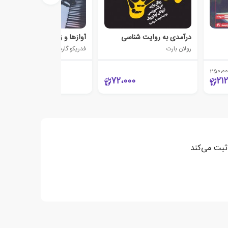
درآمدی به روایت شناسی
آوازها و زنگ ها
رولان بارت
فدریکو گارسیا لورکا
250،00
95،000
72،000
21
ثبت می‌کند