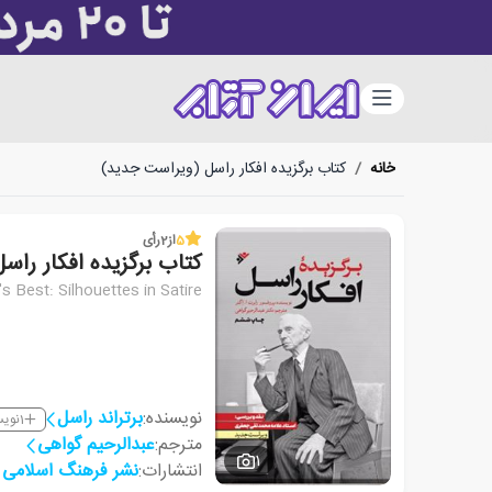
دسته‌بندی
خانه
/
کتاب برگزیده افکار راسل (ویراست جدید)
5
از
2
رأی
کتاب برگزیده افکار را
s Best: Silhouettes in Satire
نویسنده:
برتراند راسل
1
نویس
مترجم:
عبدالرحیم گواهی
1
انتشارات:
نشر فرهنگ اسلامی