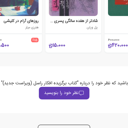
شادتر از هفده سالگی پسری عاشق
روزهای آرام در کلیشی
پل ورلن
هنری میلر
0
٪15
600،000
2،500
15،000
420،000
باشید که نظر خود را درباره "کتاب برگزیده افکار راسل (ویراست جدید)" 
نظر خود را بنویسید