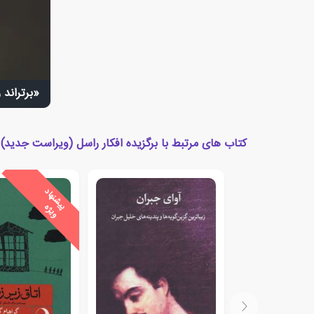
«برتراند 
کتاب های مرتبط با برگزیده افکار راسل (ویراست جدید)
ی
ش
ن
ه
ا
د
و
ی
ژ
پ
ه