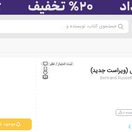
جستجوی کتاب، نویسنده و...
ثبت امتیاز / نظر
سل (ویراست جدید)
Bertrand Russell'
نده دیگر
موجود ش