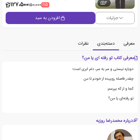
2
127،500
٪15
150،000
جزئیات
افزودن به سبد
معرفی
دسته‌بندی
نظرات
معرفی کتاب تو رفته ای یا من؟
دوباره نیستی و سر به سر، دلم ابری است؛
چقدر فاصله روییده از خودم تا من
کجا و از که بپرسم:
تو رفته‌ای یا من؟
درباره محمدرضا روزبه