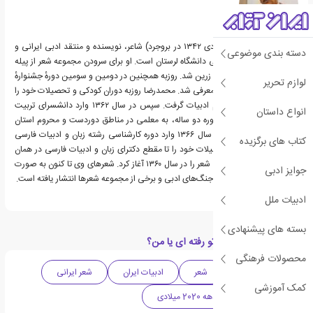
محمدرضا روزبه (متولد ۱ دی ۱۳۴۲ در بروجرد) شاعر، نویسنده و منتقد ادبی ایرانی و
دسته بندی موضوعی
دانشیار گروه ادبیات فارسی دانشگاه لرستان است. او برای سرودن مجموعه شعر از پیله
تا پروانگی برندهٔ جایزهٔ قلم زرین شد. روزبه همچنین در دومین و سومین دورهٔ جشنوارهٔ
لوازم تحریر
شعر فجر به‌عنوان برگزیده معرفی شد. محمدرضا روزبه دوران کودکی و تحصیلات خود را
در بروجرد گذراند و دیپلم ادبیات گرفت. سپس در سال ۱۳۶۲ وارد دانشسرای تربیت
انواع داستان
معلم شد و پس از طی دوره دو ساله، به معلمی در مناطق دوردست و محروم استان
لرستان پرداخت. روزبه در سال ۱۳۶۶ وارد دوره کارشناسی رشته زبان و ادبیات فارسی
کتاب های برگزیده
دانشگاه تهران شد و تحصیلات خود را تا مقطع دکترای زبان و ادبیات فارسی در همان
دانشگاه ادامه داد. سرودن شعر را در سال ۱۳۶۰ آغاز کرد. شعرهای وی تا کنون به صورت
جوایز ادبی
پراکنده در نشریات کشور، جنگ‌های ادبی و برخی از مجموعه شعرها انتشار یافته است.
ادبیات ملل
بسته های پیشنهادی
دسته بندی های کتاب تو رفته ای یا من؟
محصولات فرهنگی
ادبیات معاصر
شعر
ادبیات ایران
شعر ایرانی
کمک آموزشی
شعر معاصر
دهه 2020 میلادی