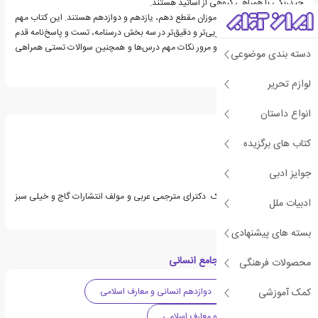
حیدربکی با همراهی گروهی از اساتید هستند.
مخاطب این کتاب دانش‌آموزان مقطع دهم، یازدهم و دوازدهم هستند. این کتاب مهم
رشته انسانی به صورت جزیی‌تر و دقیق‌تر در سه بخش درسنامه، تست و پاسخ‌نامه قدم
به قدم شما را در یادگیری و مرور نکات مهم درس‌ها و همچنین سوالات تستی همراهی
دسته بندی موضوعی
خواهد کرد.
لوازم تحریر
درباره بهروز حیدربکی
انواع داستان
کتاب های برگزیده
جوایز ادبی
بهروز حیدربکی دارای مدرک دکترای مترجمی عربی و مولف انتشارات گاج و خیلی سبز
ادبیات ملل
می باشد.
بسته های پیشنهادی
دسته بندی های عربی جامع انسانی
محصولات فرهنگی
کمک آموزشی
متوسطه دوم
دوازدهم انسانی و معارف اسلامی
یازدهم علوم انسانی و معارف اسلامی