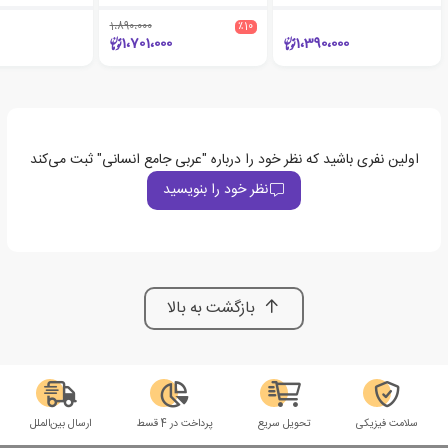
1،890،000
٪10
1،701،000
1،390،000
اولین نفری باشید که نظر خود را درباره "عربی جامع انسانی" ثبت می‌کند
نظر خود را بنویسید
بازگشت به بالا
سلامت فیزیکی
تحویل سریع
پرداخت در 4 قسط
ارسال بین‌الملل