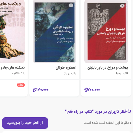
بهشت و دوزخ در باور بابلیان باستان
اسطوره طوفان
دهکده های جادو
آلفرد ارمیا
والیس باژ
ژاک لانتیه
٪15
170،000
200،000
نظر کاربران در مورد "کتاب در راه فتح"
نظر خود را بنویسید
1
نظر تا این لحظه ثبت شده است