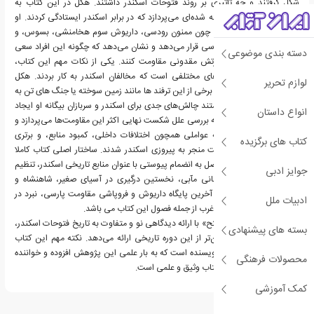
شکل گرفتند و چه تأثیری بر روند فتوحات اسکندر داشتند. هکل در این کتاب به
شخصیت‌های کمتر شناخته شده‌ای می‌پردازد که در برابر اسکندر ایستادگی کردند. او
زندگی و اقدامات رهبرانی چون ممنون رودسی، داریوش سوم هخامنشی، بسوس، و
پوروس هندی را مورد بررسی قرار می‌دهد و نشان می‌دهد که چگونه این افراد سعی
دسته بندی موضوعی
کردند در برابر پیشروی ارتش مقدونی مقاومت کنند. یکی از نکات مهم این کتاب،
تحلیل رفتار ها و شگردهای مختلفی است که مخالفان اسکندر به کار بردند. هکل
لوازم تحریر
توضیح می‌دهد که چگونه برخی از این ترفند ها مانند زمین سوخته یا جنگ های تن به
تن نیروهای فداکار، توانستند چالش‌های جدی برای اسکندر و سربازان بیگانه او ایجاد
انواع داستان
کنند. نویسنده همچنین به بررسی علل شکست نهایی اکثر این مقاومت‌ها می‌پردازد و
شرح می دهد که چگونه عواملی همچون اختلافات داخلی، کمبود منابع، و برتری
کتاب های برگزیده
نظامی مقدونیان در نهایت منجر به پیروزی اسکندر شدند. ساختار اصلی کتاب کاملا
دانشگاهی است ودر ۱۶ فصل به انضمام پیوستی با عنوان منابع تاریخی اسکندر، تنظیم
جوایز ادبی
شده است.جهاد برای یونانی مآبی، نخستین درگیری در آسیای صغیر، شاهنشاه و
سپاهش، شامات و مصر، آخرین پایگاه داریوش و فروپاشی مقاومت پارسی، نبرد در
ادبیات ملل
آسیای میانه و بازگشت به غرب از جمله فصول این کتاب می باشد.
بطور کلی، کتاب «در راه فتح» با ارائه دیدگاهی نو و متفاوت به تاریخ فتوحات اسکندر،
بسته های پیشنهادی
تصویری کامل تر و متوازن‌تر از این دوره تاریخی ارائه می‌دهد. نکته مهم این کتاب
ارجاعات متعدد و دقیق نویسنده است که به بار علمی این پژوهش افزوده و خواننده
محصولات فرهنگی
اطمینان می‌یابد مطالب کتاب وثیق و علمی است.
کمک آموزشی
درباره والدمار هکل