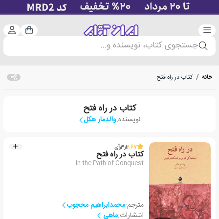
دسته‌بندی
ورود 
سبد خرید
جستجوی کتاب، نویسنده و...
خانه
/
کتاب در راه فتح
کتاب در راه فتح
نویسنده:
والدمار هکل
2.67
از
3
رأی
کتاب در راه فتح
In the Path of Conquest
مترجم:
محمدابراهیم محجوب
انتشارات:
ماهی