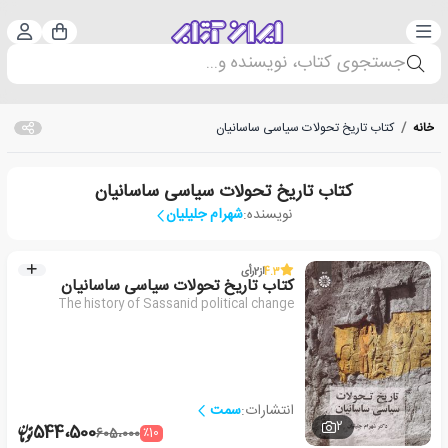
دسته‌بندی
ورود 
سبد خرید
جستجوی کتاب، نویسنده و...
خانه
/
کتاب تاریخ تحولات سیاسی ساسانیان
کتاب تاریخ تحولات سیاسی ساسانیان
نویسنده:
شهرام جلیلیان
4.3
از
2
رأی
کتاب تاریخ تحولات سیاسی ساسانیان
The history of Sassanid political change
انتشارات:
سمت
2
544،500
٪10
605،000