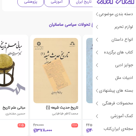
علوم انسانی
تاریخ ایران
آموزشی
پژوهشی
دسته بندی موضوعی
کتاب های مرتبط با تاریخ تحولات سیاسی ساسانیان
لوازم تحریر
انواع داستان
کتاب های برگزیده
جوایز ادبی
ادبیات ملل
بسته های پیشنهادی
محصولات فرهنگی
شناخت نامه نهج البلاغه
تاریخ حدیث شیعه (1)
مبانی علم تاریخ
احمد غلامعلی
محمدکاظم طباطبایی
حسین مفتخری
کمک آموزشی
٪15
420،000
٪10
445،000
٪10
مجله‌ی ایران‌کتاب
378،000
400،500