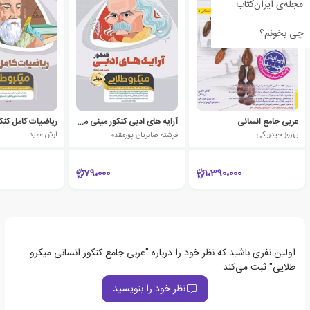
مجله‌ی ایران‌کتاب
چی بخونم؟
عربی جامع انسانی
آرایه های ادبی کنکور مینی میکرو طلایی
بهروز حیدربکی
فرشته صابریان پورمقدم
آرش عمید
79،000
1،390،000
اولین نفری باشید که نظر خود را درباره "عربی جامع کنکور انسانی میکرو
طلایی" ثبت می‌کند
نظر خود را بنویسید