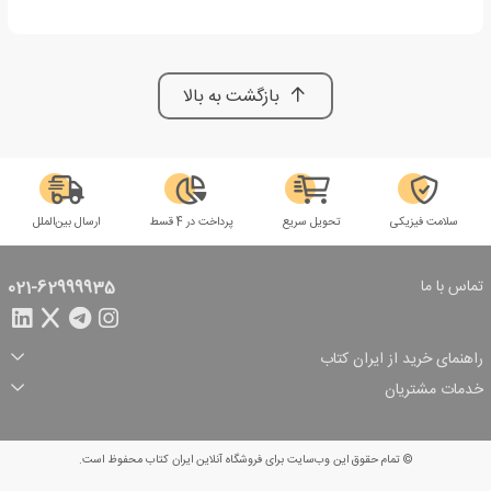
بازگشت به بالا
سلامت فیزیکی
تحویل سریع
پرداخت در 4 قسط
ارسال بین‌الملل
تماس با ما
021-62999935
راهنمای خرید از ایران کتاب
ثبت سفارش
شیوه پرداخت
خدمات مشتریان
تخفیف‌های خرید
شرایط ارسال سفارش
درباره ما
شرایط استفاده
حریم خصوصی
پیگیری سفارش
بازگرداندن سفارش
پرسش‌های متداول
© تمام حقوق این وب‌سایت برای فروشگاه آنلاین ایران کتاب محفوظ است.