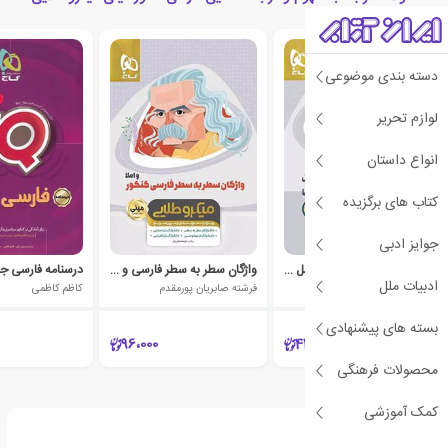
دسته بندی موضوعی
لوازم تحریر
انواع داستان
کتاب های برگزیده
جوایز ادبی
گسسته و آمار و احتمال کامل میکرو طلایی
واژگان سطر به سطر فارسی و املا مینی میکرو طلایی
ادبیات ملل
امیرسعید حسینی
فرشته صابریان پورمقدم
کاظم کاظمی
بسته های پیشنهادی
96،000
446،000
محصولات فرهنگی
کمک آموزشی