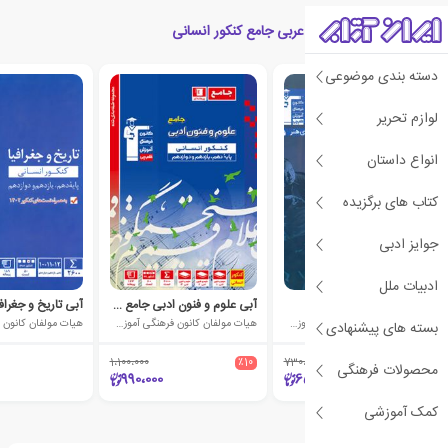
محصولات مرتبط با آبی عربی جامع کنکور انسانی
دسته بندی موضوعی
لوازم تحریر
انواع داستان
کتاب های برگزیده
جوایز ادبی
ادبیات ملل
آبی خلاقیت نمایشی
آبی علوم و فنون ادبی جامع کنکور انسانی
هیات مولفان کانون فرهنگی آموزش (قلم چی)
هیات مولفان کانون فرهنگی آموزش (قلم چی)
بسته های پیشنهادی
1،100،000
٪10
730،000
٪10
محصولات فرهنگی
990،000
657،000
کمک آموزشی