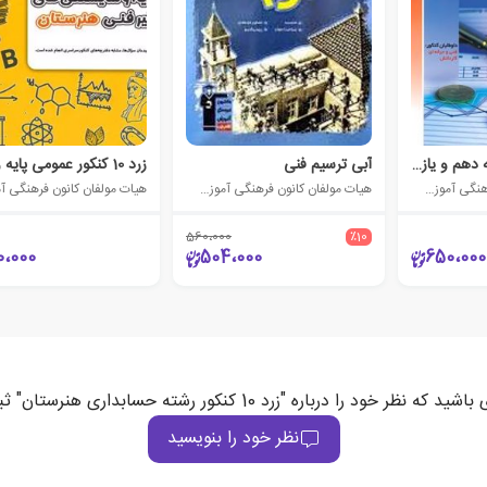
آبی حسابداری پایه دهم و یازدهم
آبی ترسیم فنی
هیات مولفان کانون فرهنگی آموزش (قلم چی)
هیات مولفان کانون فرهنگی آموزش (قلم چی)
560،000
٪10
0،000
504،000
650،000
نظر خود را درباره "زرد 10 کنکور رشته حسابداری هنرستان" ثبت می‌کند
نظر خود را بنویسید