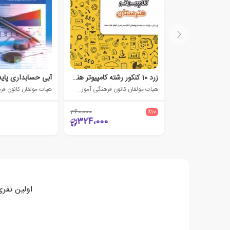
زرد 10 کنکور رشته کامپیوتر هنرستان
هیات مولفان کانون فرهنگی آموزش (قلم چی)
360،000
٪10
324،000
اولین نفری باشید که 