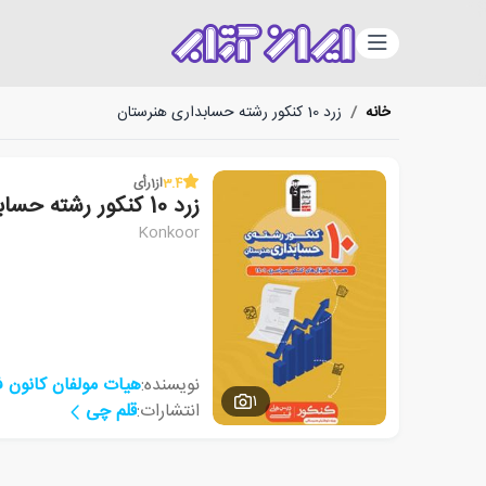
دسته‌بندی
خانه
/
زرد 10 کنکور رشته حسابداری هنرستان
3.4
از
1
رأی
زرد 10 کنکور رشته حسابداری هنرستان
Konkoor
نویسنده:
هیات مولفان کانون 
1
انتشارات:
قلم چی