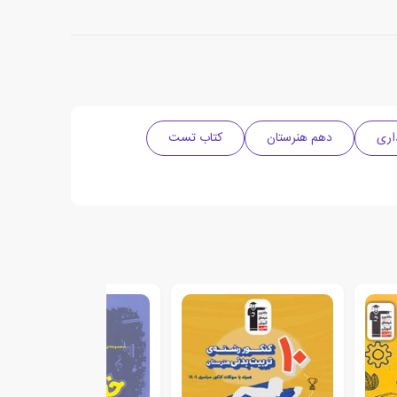
اری
دهم هنرستان
کتاب تست