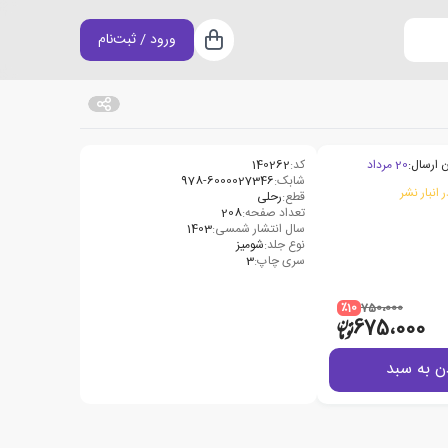
ورود / ثبت‌نام
سبد خرید
 ارسال:
20 مرداد
کد:
140262
شابک:
978-6000027346
 انبار نشر
قطع:
رحلی
تعداد صفحه:
208
سال انتشار شمسی:
1403
نوع جلد:
شومیز
سری چاپ:
3
٪10
750،000
675،000
ن به سبد