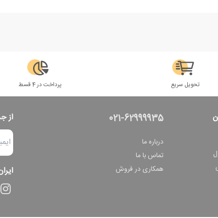
تحویل سریع
پرداخت در 4 قسط
ن
از ج
021-62999935
درباره ما
ل
تماس با ما
همکاری در فروش
ایران