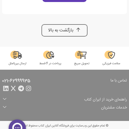
بازگشت به بالا
سلامت فیزیکی
تحویل سریع
پرداخت در 4 قسط
ارسال بین‌الملل
تماس با ما
021-62999935
راهنمای خرید از ایران کتاب
ثبت سفارش
شیوه پرداخت
خدمات مشتریان
تخفیف‌های خرید
شرایط ارسال سفارش
درباره ما
شرایط استفاده
حریم خصوصی
پیگیری سفارش
بازگرداندن سفارش
پرسش‌های متداول
© تمام حقوق این وب‌سایت برای فروشگاه آنلاین ایران کتاب محفوظ است.