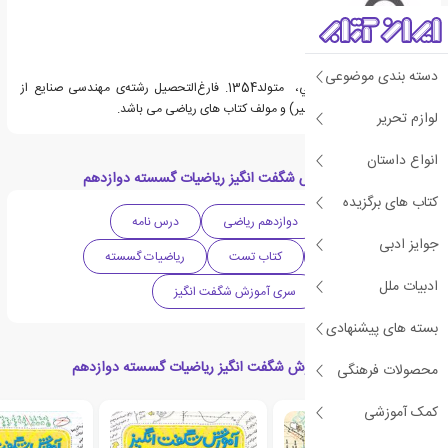
دسته بندی موضوعی
آقای مهندس عطا صادقي، متولد1354. فارغ‌التحصيل رشته‌ی مهندسی صنايع از
دانشگاه پلي‌تكنيك (اميركبير) و مولف کتاب های ریاضی می باشد.
لوازم تحریر
انواع داستان
دسته بندی های آموزش شگفت انگیز ریاضیات گسسته دوازدهم
کتاب های برگزیده
متوسطه دوم
دوازدهم ریاضی
درس نامه
جوایز ادبی
سوالات امتحانی
کتاب تست
ریاضیات گسسته
ادبیات ملل
کمک آموزشی
سری آموزش شگفت انگیز
بسته های پیشنهادی
محصولات مرتبط با آموزش شگفت انگیز ریاضیات گسسته دوازدهم
محصولات فرهنگی
کمک آموزشی