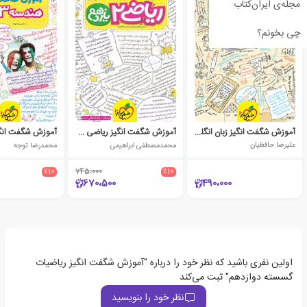
مجله‌ی ایران‌کتاب
چی بخونم؟
آموزش شگفت انگیز زبان انگلیسی دوازدهم
آموزش شگفت انگیز ریاضی یازدهم تجربی
علیرضا حافظیان
محمدمصطفی ابراهیمی
محمدرضا توجه
٪10
745،000
٪10
670،500
490،000
اولین نفری باشید که نظر خود را درباره "آموزش شگفت انگیز ریاضیات
گسسته دوازدهم" ثبت می‌کند
نظر خود را بنویسید