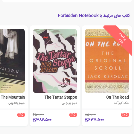
کتاب های مرتبط با Forbidden Notebook
ی
ش
ن
ه
ا
د
و
ی
ژ
پ
ه
The Tartar Steppe
On The Road
جک کروآک
دینو بوتزاتی
جیمز بالدوین
٪15
450،000
٪15
850،000
٪25
382،500
637،500