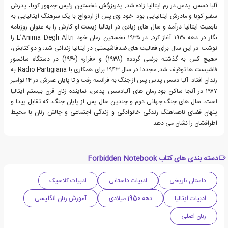
آلبا دسس پدس در رم ایتالیا زاده شد. پدربزرگش نخستین رئیس جمهور کوبا، پدرش
سفیر کوبا و مادرش ایتالیایی بود. خود وی پس از ازدواج با یک سرهنگ ایتالیایی به
تابعیت ایتالیا درآمد و سال های زیادی در ایتالیا زیست.او کارش را به عنوان روزنامه
نگار در دهه ۱۹۳۰ آغاز کرد. در ۱۹۳۵ نخستین رمان خود L’Anima Degli Altri را
نوشت. در این سال برای فعالیت های ضدفاشیستی در ایتالیا زندانی شد؛ و دو کتابش،
«هیچ کس به گذشته برنمی گردد» (۱۹۳۸) و «فرار» (۱۹۴۰) در دستگاه سانسور
فاشیست ها توقیف شد. مجددا در سال ۱۹۴۳ برای همکاری با Radio Partigiana به
زندان افتاد. آلبا دسس پدس پس از جنگ به فرانسه رفت و تا پایان عمرش در ۱۴ نوامبر
۱۹۷۷ در آنجا ساکن بود.رمان های آلبادسس پدس، نماینده زنان قرن بیستم ایتالیا
است، سال های جنگ جهانی دوم و چندین سال پس از پایان جنگ، که تقابل پیدا و
پنهان فضای ناهماهنگ زندگی خانوادگی و زندگی اجتماعی و چالش زنان با محیط
اطرافشان را نشان می دهد.
دسته بندی های کتاب Forbidden Notebook
داستان تاریخی
ادبیات داستانی
ادبیات کلاسیک
ادبیات ایتالیا
دهه 1950 میلادی
آموزش زبان انگلیسی
زبان اصلی