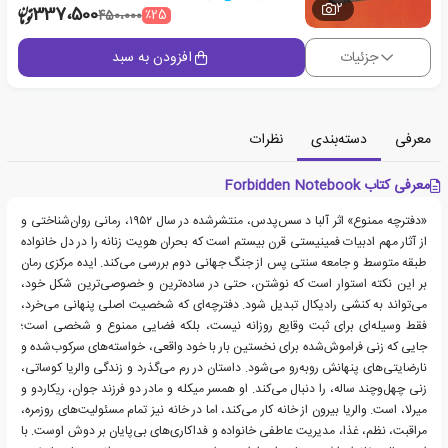
2
337،500
٪25
450،000
جزئیات
افزودن به سبد
معرفی
دسته‌بندی
نظرات
معرفی کتاب Forbidden Notebook
«دفترچه ممنوع» اثر آلبا د سس‌پدس، منتشرشده در سال ۱۹۵۲، رمانی روان‌شناختی و
از آثار مهم ادبیات فمینیستی قرن بیستم است که بحران هویت زنانه را در دل خانواده
طبقه متوسط و جامعه سنتی پس از جنگ جهانی دوم بررسی می‌کند. ایده مرکزی رمان
بر این نکته استوار است که نوشتن، حتی در ساده‌ترین و خصوصی‌ترین شکل خود،
می‌تواند به کنشی رادیکال تبدیل شود. دفترچه‌ای که شخصیت اصلی پنهانی می‌خرد،
فقط وسیله‌ای برای ثبت وقایع روزانه نیست، بلکه فضایی ممنوع و شخصی است؛
جایی که زنی فراموش‌شده برای نخستین بار با خود واقعی، خواسته‌های سرکوب‌شده و
نارضایتی‌های پنهانش روبه‌رو می‌شود. داستان در رم می‌گذرد و زندگی والریا کوساتی،
زنی چهل‌وچند ساله، را دنبال می‌کند. او همسر میکله و مادر دو فرزند جوان، ریکاردو و
میرلا، است. والریا بیرون از خانه کار می‌کند، اما در خانه نیز تمام مسئولیت‌های روزمره،
مراقبت، نظم، غذا، مدیریت عاطفی خانواده و فداکاری‌های بی‌پایان بر دوش اوست. با