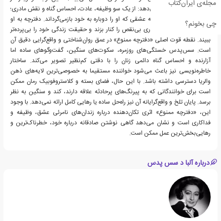
مجله‌ی ایران‌کتاب
کشمکشی دردناک قرار می‌دهد: از یک سو وظیفه، عادت، احساس گناه و نقش مادری؛
از سوی دیگر، امکان تجربه عشقی که او را دوباره به خود بازمی‌گرداند. دفترچه به او
چی بخونم؟
اجازه می‌دهد نقاب فداکاری بی‌نقص را کنار بزند و حقیقت زندگی خود را بی‌پرده‌تر
ببیند. نقطه قوت اصلی «دفترچه ممنوع» در عمق روان‌شناختی و واقع‌گرایی دقیق آن
است. سس‌پدس خستگی‌های روزمره، سکوت‌های سنگین، گفت‌وگوهای ساده اما
آزارنده و احساس گناه دائمی زنان را با دقتی کم‌نظیر تصویر می‌کند. ساختار
خاطره‌نویسی نیز باعث می‌شود خواننده مستقیما به خصوصی‌ترین لایه‌های ذهن
والریا دسترسی داشته باشد. با این حال، فضای بسته و کلاستروفوبیک رمان ممکن
است برای خوانندگانی که به پیرنگ‌های پرحادثه علاقه دارند، کند و سنگین به نظر
برسد. پایان تلخ و واقع‌گرایانه آن نیز راه‌حل ساده یا رهایی کامل ارائه نمی‌دهد. با وجود
این، «دفترچه ممنوع» اثری تکان‌دهنده درباره زندان‌های نامرئی عشق، وظیفه و
فداکاری است و نشان می‌دهد گاهی نوشتن صادقانه درباره خود، خطرناک‌ترین و
رهایی‌بخش‌ترین عمل ممکن است.
درباره آلبا د سس پدس