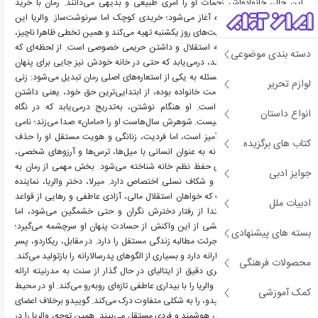
این حال، خانواده‌اش زحمات او را امری طبیعی و بدیهی می‌دانند. رمان با خرید
ناگهانی یک دفترچه سیاه آغاز می‌شود؛ خریدی کوچک اما سرنوشت‌ساز. والریا این
دفترچه را برخلاف محدودیت‌های روز یکشنبه تهیه می‌کند و همین تخطی ظاهرا ناچیز،
نخستین نشانه میل او به استقلال و داشتن حریمی خصوصی است. از لحظه‌ای که
دسته بندی موضوعی
والریا نوشتن را آغاز می‌کند، درمی‌یابد که حتی در خانه خودش نیز جایی برای پنهان
کردن دفترچه ندارد. این مسئله به یکی از استعاره‌های اصلی رمان تبدیل می‌شود: زنی
لوازم تحریر
که تمام زندگی‌اش در خدمت خانواده بوده، از ابتدایی‌ترین حق خود، یعنی داشتن
فضای شخصی، محروم است. او هنگام نوشتن، به‌تدریج درمی‌یابد که در نگاه
انواع داستان
اطرافیانش دیگر «والریا» نیست. شوهرش سال‌هاست او را «مامان» صدا می‌زند؛ نامی
که اگرچه در ظاهر محبت‌آمیز است، اما فردیت، زنانگی و هویت مستقل او را حذف
کتاب های برگزیده
کرده است. او در خانواده نه به عنوان انسانی با میل‌ها، ترس‌ها و آرزوهای شخصی،
بلکه همچون کارکردی برای حفظ نظم خانه شناخته می‌شود. بخش مهمی از رمان به
جوایز ادبی
مشاهده روابط خانوادگی و شکاف نسلی اختصاص دارد. میرلا، دختر والریا، نماینده
نسل جدیدی از زنان است که خواهان استقلال مالی، آزادی عاطفی و رهایی از قواعد
ادبیات ملل
سنتی است. والریا در ابتدا از رفتار دخترش نگران و حتی خشمگین می‌شود، اما
به‌تدریج درمی‌یابد که بخشی از این واکنش از حسادت پنهان او سرچشمه می‌گیرد؛
بسته های پیشنهادی
حسادت به زنی جوان که جرئت مطالبه زندگی مستقل را دارد. در مقابل، ریکاردو، پسر
خانواده، نگرشی محافظه‌کارانه دارد و بسیاری از الگوهای پدرسالارانه را بازتولید می‌کند.
محصولات فرهنگی
از این طریق، رمان تصویری دقیق از ایتالیای در حال گذار از سنت به مدرنیته ارائه
می‌دهد. نوشتن همچنین والریا را با بیداری عاطفی تازه‌ای روبه‌رو می‌کند. او در محیط
کمک آموزشی
کار، توجه رئیس خود، گوییدو، را به شکلی متفاوت درک می‌کند. گوییدو برخلاف اعضای
خانواده، او را به عنوان زنی هوشمند و فردی مستقل می‌بیند. همین توجه، والریا را در