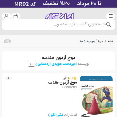
دسته‌بندی
ورود 
سبد خرید
جستجوی کتاب، نویسنده و...
خانه
/
موج آزمون هندسه
موج آزمون هندسه
نویسنده:
امیرمحمد هویدی اردستانی
1
3.8
از
1
رأی
موج آزمون هندسه
Geometry
انتشارات:
نشر الگو