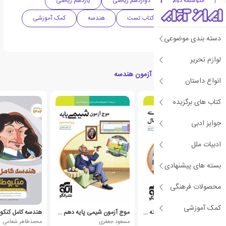
متوسطه دوم
دوازدهم ریاضی
یازدهم ریاضی
دهم ریاضی
کتاب تست
هندسه
کمک آموزشی
سری موج آزمون
دسته بندی موضوعی
لوازم تحریر
محصولات مرتبط با موج آزمون هندسه
انواع داستان
کتاب های برگزیده
جوایز ادبی
ادبیات ملل
بسته های پیشنهادی
محصولات فرهنگی
کمک آموزشی
موج آزمون ریاضیات گسسته و آمار و احتمال
موج آزمون شیمی پایه دهم و یازدهم
علیرضا علیپور (1354)
مسعود جعفری
محمدطاهر شعاعی