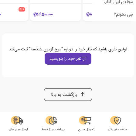
مجله‌ی ایران‌کتاب
٪10
0
1،950،000
800،000
چی بخونم؟
اولین نفری باشید که نظر خود را درباره "موج آزمون هندسه" ثبت می‌کند
نظر خود را بنویسید
بازگشت به بالا
سلامت فیزیکی
تحویل سریع
پرداخت در 4 قسط
ارسال بین‌الملل