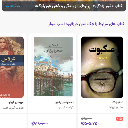
کتاب «شور زندگی»: پرتره‌ای از زندگی و ذهن «ون‌گوگ»
ادامه مقاله
کتاب های مرتبط با جک لندن دریانورد اسب سوار
عنکبوت
صخره برایتون
عروس ایران
هانری تروایا
گراهام گرین
هارولد آلبرت لمب
595،000
٪15
380،000
505،750