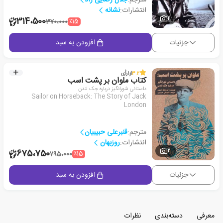
انتشارات:
نشانه
2
314،500
٪15
370،000
جزئیات
افزودن به سبد
3.2
از
1
رأی
کتاب ملوان بر پشت اسب
داستانی شورانگیز درباره جک لندن
Sailor on Horseback: The Story of Jack
London
مترجم:
قنبرعلی حبیبیان
انتشارات:
روزبهان
2
675،750
٪15
795،000
جزئیات
افزودن به سبد
معرفی
دسته‌بندی
نظرات