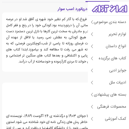
معرفی کتاب جک لندن دریانورد اسب سوار
جک لندن،نویسنده ای پر فروغ،که با آثار کم نظیر خود شهره ی آفاق شد.او در عرصه
دسته بندی موضوعی
هایی پای نهاد که کمتر انسانی آن را درنوردیده بود.کودکی خود را در رنج و فقر کامل
گذراند.برای اداره زندگی پدر و مادرش به سخت ترین کارها با نازل ترین دستمزد دست
لوازم تحریر
زد.فداکاری هایی کرد که هیچ کودکی به عقلش نمی رسید یا لااقل از عهده آن
برنمیآمد.با وجود کار طاقت فرسای روزانه تا پاسی از شب،کوچکترین فرصتی که به
انواع داستان
دست می آورد به کتابخانه شهر می رفت تا مطالعه کند و بیاموزد.ابتدا کتاب های
ماجراجویانه‌ی سفرهای دریایی و اکتشافی و بعدها کتاب های سنگین تر اجتماعی و
کتاب های برگزیده
فلسفی را در اوان نوجوانی خواند تا مردی کارآزموده و خودساخته از آب درآمد.
جوایز ادبی
درباره ایروینگ استون
ادبیات ملل
بسته های پیشنهادی
محصولات فرهنگی
ایروینگ استون، زاده ی 14 جولای 1903 و درگذشته ی 26 آگوست 1989، نویسنده ای
کمک آموزشی
آمریکایی بود که بیشتر به خاطر رمان های زندگی نامه ای خود شناخته می شود.استون
در سال 1923، مدرک کارشناسی خود را از دانشگاه کالیفرنیا دریافت کرد و پس از اخذ