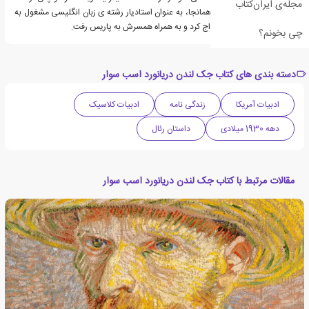
مجله‌ی ایران‌کتاب
مدرک کارشناسی ارشد در همانجا، به عنوان استادیار رشته ی زبان انگلیسی مشغول به
فعالیت شد. او سپس ازدواج کرد و به همراه همسرش به پاریس رفت.
چی بخونم؟
دسته بندی های کتاب جک لندن دریانورد اسب سوار
ادبیات آمریکا
زندگی نامه
ادبیات کلاسیک
دهه 1930 میلادی
داستان رئال
مقالات مرتبط با کتاب جک لندن دریانورد اسب سوار