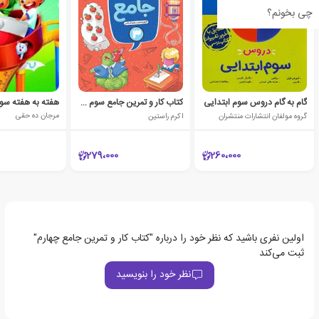
چی بخونم؟
گام به گام دروس سوم ابتدایی
کتاب کار و تمرین جامع سوم دبستان
گروه مولفان انتشارات منتشران
اکرم راستین
مرجان ده حقی
279،000
260،000
اولین نفری باشید که نظر خود را درباره "کتاب کار و تمرین جامع چهارم"
ثبت می‌کند
نظر خود را بنویسید