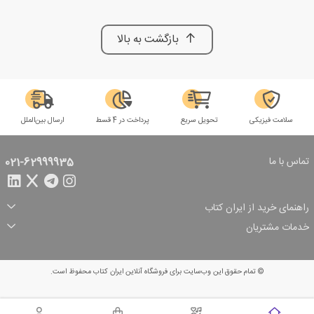
بازگشت به بالا
سلامت فیزیکی
تحویل سریع
پرداخت در 4 قسط
ارسال بین‌الملل
تماس با ما
021-62999935
راهنمای خرید از ایران کتاب
ثبت سفارش
شیوه پرداخت
خدمات مشتریان
تخفیف‌های خرید
شرایط ارسال سفارش
درباره ما
شرایط استفاده
حریم خصوصی
پیگیری سفارش
بازگرداندن سفارش
پرسش‌های متداول
© تمام حقوق این وب‌سایت برای فروشگاه آنلاین ایران کتاب محفوظ است.
سبد خرید