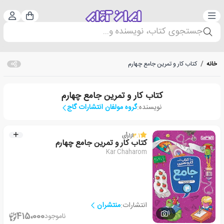
دسته‌بندی
ورود 
سبد خرید
جستجوی کتاب، نویسنده و...
خانه
/
کتاب کار و تمرین جامع چهارم
کتاب کار و تمرین جامع چهارم
نویسنده:
گروه مولفان انتشارات گاج
3.1
از
1
رأی
کتاب کار و تمرین جامع چهارم
Kar Chaharom
انتشارات:
منتشران
1
415،000
ناموجود