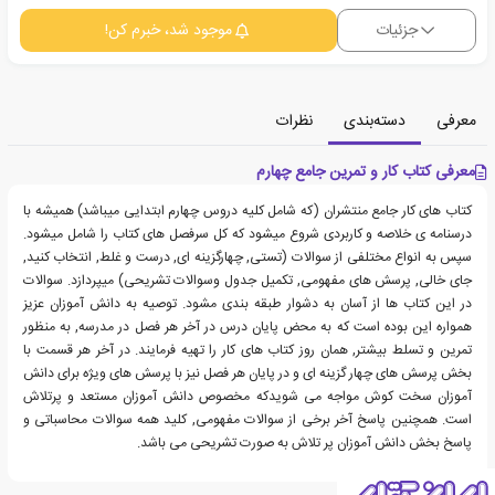
جزئیات
موجود شد، خبرم کن!
معرفی
دسته‌بندی
نظرات
معرفی کتاب کار و تمرین جامع چهارم
کتاب های کار جامع منتشران (که شامل کلیه دروس چهارم ابتدایی میباشد) همیشه با
درسنامه ی خلاصه و کاربردی شروع میشود که کل سرفصل های کتاب را شامل میشود.
سپس به انواع مختلفی از سوالات (تستی, چهارگزینه ای, درست و غلط, انتخاب کنید,
جای خالی, پرسش های مفهومی, تکمیل جدول وسوالات تشریحی) میپردازد. سوالات
در این کتاب ها از آسان به دشوار طبقه بندی مشود. توصیه به دانش آموزان عزیز
همواره این بوده است که به محض پایان درس در آخر هر فصل در مدرسه, به منظور
تمرین و تسلط بیشتر, همان روز کتاب های کار را تهیه فرمایند. در آخر هر قسمت با
بخش پرسش های چهار گزینه ای و در پایان هر فصل نیز با پرسش های ویژه برای دانش
آموزان سخت کوش مواجه می شویدکه مخصوص دانش آموزان مستعد و پرتلاش
است. همچنین پاسخ آخر برخی از سوالات مفهومی, کلید همه سوالات محاسباتی و
پاسخ بخش دانش آموزان پر تلاش به صورت تشریحی می باشد.