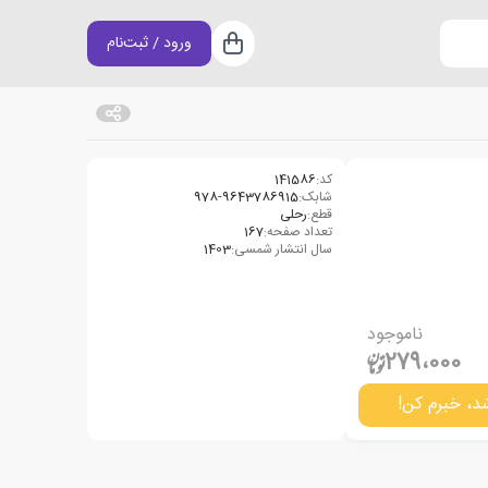
ورود / ثبت‌نام
سبد خرید
کد:
141586
شابک:
978-9643786915
قطع:
رحلی
تعداد صفحه:
167
سال انتشار شمسی:
1403
ناموجود
279،000
د، خبرم کن!