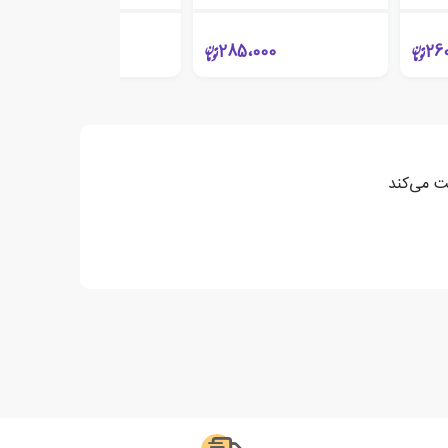
275،000
285،000
26
ت می‌کند