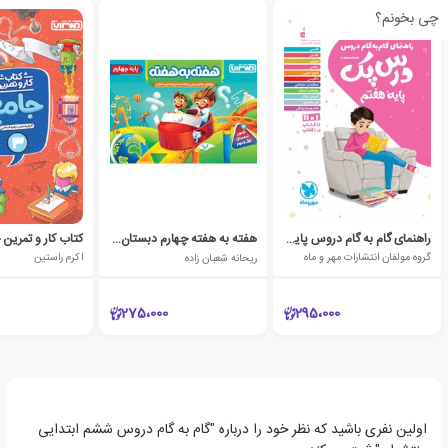
چی بخونم؟
راهنمای گام به گام دروس پایه هفتم
هفته به هفته چهارم دبستان منتشران
گروه مولفان انتشارات مهر و ماه
ریحانه شعبان زاده
اکرم راستین
275،000
295،000
اولین نفری باشید که نظر خود را درباره "گام به گام دروس ششم ابتدایی