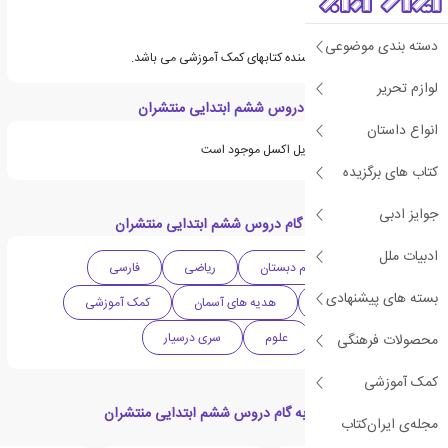
دسته بندی موضوعی
گروه مولفان منتشران نویسنده کتابهای کمک آموزشی می باشد.
لوازم تحریر
ویژگی های گام به گام دروس ششم ابتدایی منتشران
انواع داستان
ویژگی های مورد نیاز در فایل اکسل موجود است
کتاب های برگزیده
جوایز ادبی
دسته بندی های گام به گام دروس ششم ابتدایی منتشران
ادبیات ملل
دبستان
ششم دبستان
ریاضی
فارسی
بسته های پیشنهادی
مطالعات اجتماعی
هدیه های آسمان
کمک آموزشی
مجموعه دروس
علوم
سری درسیار
محصولات فرهنگی
کمک آموزشی
محصولات مرتبط با گام به گام دروس ششم ابتدایی منتشران
مجله‌ی ایران‌کتاب