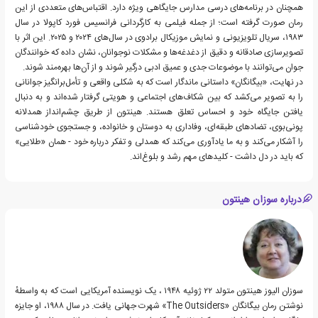
همچنان در برنامه‌های درسی مدارس جایگاهی ویژه دارد. اقتباس‌های متعددی از این
رمان صورت گرفته است؛ از جمله فیلمی به کارگردانی فرانسیس فورد کاپولا در سال
۱۹۸۳، سریال تلویزیونی و نمایش موزیکال برادوی در سال‌های ۲۰۲۴ و ۲۰۲۵. این اثر با
تصویرسازی صادقانه و دقیق از دغدغه‌ها و مشکلات نوجوانان، نشان داده که خوانندگان
جوان می‌توانند با موضوعات جدی و عمیق ادبی درگیر شوند و از آن‌ها بهره‌مند شوند.
در نهایت، «بیگانگان» داستانی ماندگار است که به شکلی واقعی و تأمل‌برانگیز جوانانی
را به تصویر می‌کشد که بین شکاف‌های اجتماعی و هویتی گرفتار شده‌اند و به دنبال
یافتن جایگاه خود و احساس تعلق هستند. هینتون از طریق چشم‌انداز همدلانه
پونی‌بوی، تضادهای طبقه‌ای، وفاداری به دوستان و خانواده، و جستجوی خودشناسی
را آشکار می‌کند و به ما یادآوری می‌کند که همدلی و تفکر درباره خود - همان «طلایی»
که باید در دل داشت - کلیدهای مهم رشد و بلوغ‌اند.
درباره سوزان هینتون
سوزان الیوز هینتون متولد ۲۲ ژوئیه ۱۹۴۸ ، یک نویسنده آمریکایی است که به واسطهٔ
نوشتن رمان بیگانگان «The Outsiders» شهرت جهانی یافت. در سال ۱۹۸۸، او جایزه