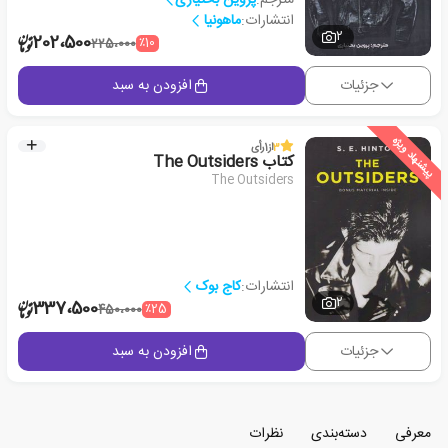
انتشارات:
ماهونیا
2
202،500
٪10
225،000
جزئیات
افزودن به سبد
پیشنهاد ویژه
3
از
1
رأی
کتاب The Outsiders
The Outsiders
انتشارات:
کاج بوک
2
337،500
٪25
450،000
جزئیات
افزودن به سبد
معرفی
دسته‌بندی
نظرات