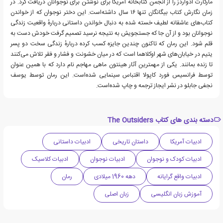
مارگارت ادواردز را از انجمن کتابخانه آمریکا برای نوشتن برای نوجوانان دریافت کرد. در
زمان نگارش کتاب بیگانگان تنها ۱۶ سال داشته‌است. این دختر نوجوان که از خواندن
کتاب‌های عاشقانه لطیف خسته شده به دنبال خواندن داستانی دربارهٔ واقعیت زندگی
نوجوانان بود و از آن جا که جستجویش به نتیجه نرسید تصمیم گرفت خودش دست به
قلم شود. این رمان که تاکنون چندین جایزه کسب کرده دربارهٔ زندگی سخت دو پسر
یتیم در خیابان‌های شهر اوکلاهما است که در میان خشونت و فشار و فقر تلاش می‌کنند
تا زنده بمانند. یکی از مهمترین آثار هینتون ماهی مهاجم نام دارد که با همین عنوان
توسط فرانسیس فورد کاپولا اقتباس سینمایی شده‌است. این رمان توسط یوسف
نجفی جابلو در نشر ایجاز ترجمه و چاپ شده‌است.
دسته بندی های کتاب The Outsiders
ادبیات آمریکا
داستان تاریخی
ادبیات داستانی
ادبیات کودک و نوجوان
ادبیات نوجوان
ادبیات کلاسیک
ادبیات واقع گرایانه
دهه 1960 میلادی
رمان
آموزش زبان انگلیسی
زبان اصلی