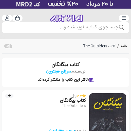
دسته‌بندی
ورود 
سبد خرید
جستجوی کتاب، نویسنده و...
خانه
/
کتاب The Outsiders
کتاب بیگانگان
نویسنده:
سوزان هینتون
2
ناشر این کتاب را منتشر کرده‌اند
3.7
از
1
رأی
کتاب بیگانگان
The Outsiders
مترجم:
پروین بختیاری