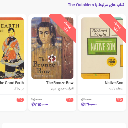
کتاب های مرتبط با The Outsiders
ی
ش
ن
ه
ا
د
و
ی
ژ
ی
ش
ن
ه
ا
د
و
ی
ژ
پ
ه
پ
ه
he Good Earth
The Bronze Bow
Native Son
ریچارد رایت
الیزابت جورج اسپیر
پرل باک
٪15
450،000
٪30
520،000
٪25
315،000
390،000