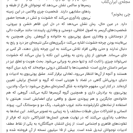
مجله‌ی ایران‌کتاب
کرد؛ رقابت و تنش میان گریسرها و ساکس نشان می‌دهد که نوجوانان فارغ از طبقه و
ظاهر، آرزوها، ترس‌ها و دردهای مشابهی دارند. شخصیت چری والانس در این زمینه
چی بخونم؟
نقش کلیدی دارد و به پونی‌بوی یادآوری می‌کند که خشونت و تنش در همه‌جا حضور
دارد. در عین حال، رمان نشان می‌دهد که در دل این ظاهر خشن و بیرونی،
شخصیت‌های گریسر به اصول اخلاقی، دوستی و وفاداری پایبندند؛ مانند مراقبت دالی
از دوستانش و وفاداری عمیق پونی‌بوی به خانواده و گروهش. رمان همچنین به
بی‌فایده بودن چرخه خشونت اشاره می‌کند؛ درگیری‌های مکرر نتیجه‌ای جز درد و رنج به
دنبال ندارند و حتی وقتی افراد تلاش می‌کنند به این چرخه پایان دهند، اثر کمی بر
جای می‌ماند. هینتون از زبان رندی به روشنی این نکته را بیان می‌کند که خشونت
نمی‌تواند چیزی را ثابت کند و تنها منجر به ویرانی می‌شود. بحث هویت و تعلق نیز در
سراسر داستان جاری است؛ شخصیت‌ها با کشمکش درونی مواجه‌اند که باید میان آنچه
هستند و آنچه از آن‌ها انتظار می‌رود، تعادلی برقرار کنند. عشق پونی‌بوی به ادبیات و
دنیای درونی‌اش گاهی در تضاد با هویتی است که گروه و اجتماع برایش تعیین
کرده‌اند. در کنار این، مفهوم خانواده به شکل گسترده‌ای مطرح می‌شود؛ با مرگ والدین،
پونی‌بوی به برادرش داری و همچنین گروه گریسرها تکیه می‌کند، گروهی که هم
خانواده‌ی جایگزین و هم پیوندی عمیق و واقعی برای اعضایش است. هینتون با
استفاده از نمادهای تکرارشونده مانند غروب خورشید، رنگ مو و موستانگ آبی، پیوند
انسانی و اشتراکات میان طبقات مختلف را به زیبایی به تصویر می‌کشد. این نمادها به
مخاطب یادآوری می‌کنند که در نهایت همه‌ی انسان‌ها اشتراکاتی دارند که فراتر از
تفاوت‌های ظاهری و اجتماعی است. از زمان انتشار، «بیگانگان» به یکی از نقاط عطف
ادبیات نوجوانان تبدیل شده است. بیش از ۱۵ میلیون نسخه از آن فروخته شده و