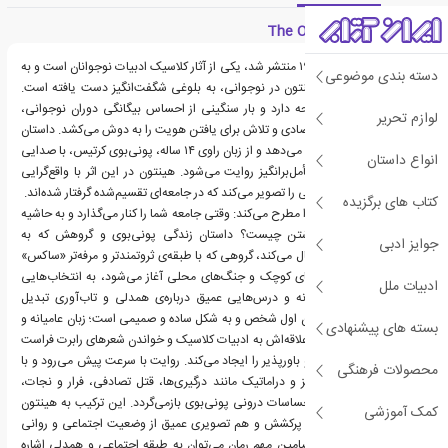
معرفی کتاب The Outsiders
«بیگانگان» که در سال ۱۹۶۷ منتشر شد، یکی از آثار کلاسیک ادبیات نوجوانان است و به
دسته بندی موضوعی
خاطر نگارشش توسط هینتون در نوجوانی، به بلوغی شگفت‌انگیز دست یافته است.
این رمان حدود ۱۹۲ صفحه دارد و بار سنگینی از احساس بیگانگی دوران نوجوانی،
لوازم تحریر
شکاف‌های اجتماعی و اقتصادی و تلاش برای یافتن هویت را به دوش می‌کشد. داستان
در شهر تولسا، اوکلاهما رخ می‌دهد و از زبان راوی ۱۴ ساله، پونی‌بوی کرتیس، با صدایی
انواع داستان
صادقانه و در عین حال تأمل‌برانگیز روایت می‌شود. هینتون در این اثر با واقع‌گرایی
جسورانه، زندگی نوجوانانی را تصویر می‌کند که در جامعه‌ای تقسیم‌شده گرفتار شده‌اند.
کتاب های برگزیده
«بیگانگان» پرسشی مهم را مطرح می‌کند: وقتی جامعه شما را کنار می‌گذارد و به حاشیه
می‌راند، معنی تعلق داشتن چیست؟ داستان زندگی پونی‌بوی و گروهش که به
جوایز ادبی
«گریسرها» معروفند را دنبال می‌کند، گروهی که با طبقه‌ی ثروتمندتر و مرفه‌تر «ساکس»
درگیرند. آنچه از برخوردهای کوچک و جنگ‌های محلی آغاز می‌شود، به انتخاب‌هایی
ادبیات ملل
غم‌انگیز، عمل‌های شجاعانه و درس‌هایی عمیق درباره‌ی همدلی و تاب‌آوری تبدیل
می‌شود. نثر داستان از زبان اول شخص و به شکل ساده و صمیمی است؛ زبان عامیانه و
بسته های پیشنهادی
خیابانی پونی‌بوی در کنار علاقه‌اش به ادبیات کلاسیک و خواندن شعرهای رابرت فراست
و رابرت برنز، تضادی زیبا و باورپذیر را ایجاد می‌کند. روایت با سرعت پیش می‌رود و با
محصولات فرهنگی
وجود اتفاقات هیجان‌انگیز و دراماتیک مانند درگیری‌ها، قتل تصادفی، فرار و نجات،
همیشه به اندیشه‌ها و احساسات درونی پونی‌بوی بازمی‌گردد. این ترکیب به هینتون
کمک آموزشی
اجازه داده تا هم داستانی پرکشش و هم تصویری عمیق از وضعیت اجتماعی و روانی
نوجوانان ارائه دهد. از مضامین مهم رمان می‌توان به طبقه اجتماعی و همدلی اشاره