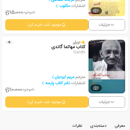
انتشارات:
مکتوب
1
15،000
ناموجود
جزئیات
موجود شد، خبرم کن!
3
از
1
رأی
کتاب مهاتما گاندی
Gandhi
مترجم:
مریم ایزدیان
انتشارات:
نشر کتاب پارسه
1
10،000
ناموجود
جزئیات
موجود شد، خبرم کن!
معرفی
دسته‌بندی
نظرات