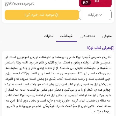
1
820،000
ناموجود
جزئیات
موجود شد، خبرم کن!
معرفی
دسته‌بندی
نکوداشت
نظرات
معرفی کتاب لورکا
فدریکو خسوس گارسیا لورکا شاعر و نویسنده و نمایشنامه نویس اسپانیایی است. او
همچنین نقاش، نوازنده پیانو، و آهنگ ساز و کارگردان تئاتر نیز بود. البته لورکا را بیشتر
با شعرها و نمایشنامه هایش می شناسند. از او تعداد زیادی شعر و چندین نمایشنامه
برجای مانده است. این کتاب مجموعه ای است از تعدادی از اشعار لورکا که توسط بیژن
الهی انتخاب شده و ترجمه شده است. کتاب شامل دو بخش است: سروده ها و افزوده
ها. بخش اول به شعرهای این شاعر اسپانیایی زبان اختصاص یافته است که حدودا یک
چهارم همه ی اشعار او را در بر می گیرد و بخش دوم شامل دو قسمت است: سه گفتار از
خود لورکا و نیز سه نوشته درباره ی او. بخش اول که نوشته های خود لورکا است شامل
سه مقاله ی «تخیل، الهام، گریز»، «آواز ژرف» و «آن» است و بخش دوم شامل این سه
مقاله است : «دورنمایی از سرگذشت شاعر»، «چگونگی شاعر در نیویورک» و «آخرین
روزها و مرگ» .