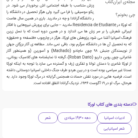
مجله‌ی ایران‌کتاب
راهیابی به دانشگاه از آموزش متناسب با طبقه اجتماعی اش برخوردار می شود. در
همین سال هاست که فدریکو موسیقی را فرا می گیرد ولی هرگز تحصیل در دانشگاه را
چی بخونم؟
به پایان نمی رساند، چه در دانشگاه گرانادا و چه در مادرید. باری در همین سال هاست
که لورکا در Residencia de Etudiante مادرید – جایی برای پرورش نیروهایی با افکار
لیبرالی شعرش را بر سر زبان ها می اندازد و در همین دوره است که با نسل زرین
فرهنگ اسپانیا آشنا می شود.پژوهش های لورکا، هرگز در چارچوب «فلسفه» و «حقوق»
که به تحصیل آن ها در دانشگاه سرگرم بود، باقی نمی ماند. مطالعه ی آثار بزرگان جهان
از نویسندگان جنبش ۹۸ چون ماچادو (Machado) و آسورین (و همینطور آثار
شاعرانی چون روبن داریو (Roban Dario)، گرفته تا نمایشنامه های کلاسیک یونانی،
از لورکا شاعری با دستان توانا و تفکری ژرف و گسترده می سازد.با توجه به اینکه لورکا
عمدتا غیر سیاسی بوده است و در بین هردو طرف جنگ داخلی اسپانیا دوستانی داشته
است، فرضیه هایی در مورد نقش حسادت همجنس گرایانه در مرگ لورکا وجود دارد. به
هرحال، مرگ او در ۱۹ آگوست ۱۹۳۶، نزدیک گرانادا اتفاق افتاده است.
دسته بندی های کتاب لورکا
ادبیات اسپانیا
دهه 1930 میلادی
شعر
شعر اسپانیایی