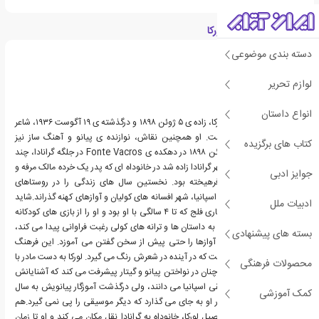
درباره فدریکو گارسیا لورکا
دسته بندی موضوعی
لوازم تحریر
انواع داستان
فدریکو خسوس گارسیا لورکا، زاده ی ۵ ژوئن ۱۸۹۸ و درگذشته ی ۱۹ آگوست ۱۹۳۶، شاعر
و نویسنده اسپانیایی است. او همچنین نقاش، نوازنده ی پیانو و آهنگ ساز نیز
کتاب های برگزیده
بود.فدریکو به تاریخ ۵ ژوئن ۱۸۹۸ در دهکده ی Fonte Vacros در جلگه گرانادا، چند
کیلومتری شمال شرقی شهر گرانادا زاده شد در خانوداه ای که پدر یک خرده مالک مرفه و
جوایز ادبی
مادر فردی متشخص و فرهیخته بود. نخستین سال های زندگی را در روستاهای
غرناطه، پایتخت باستانی اسپانیا، شهر افسانه های کولیان و آوازهای کهنه گذراند.شاید
ادبیات ملل
از این روی و به خاطر بیماری فلج که تا ۴ سالگی با او بود و او را از بازی های کودکانه
بازداشت، فدریکوی کودک به داستان ها و ترانه های کولی رغبت فراوانی پیدا می کند،
بسته های پیشنهادی
آن چنان که زمزمه ی این آوازها را حتی پیش از سخن گفتن می آموزد. این فرهنگ
شگرف اسپانیایی کولی است که در آینده در شعرش رنگ می گیرد. لورکا به دست مادر با
محصولات فرهنگی
موسیقی آشنا می شود و چنان در نواختن پیانو و گیتار پیشرفت می کند که آشنایانش
او را از بزرگان آینده موسیقی اسپانیا می دانند، ولی درگذشت آموزگار پیانویش به سال
کمک آموزشی
۱۹۱۶چنان تلخی عمیقی در او به جای می گذارد که دیگر موسیقی را پی نمی گیرد.هم
زمان با فرارسیدن سن تحصیل لورکا، خانوداه به گرانادا نقل مکان می کند و او تا زمان