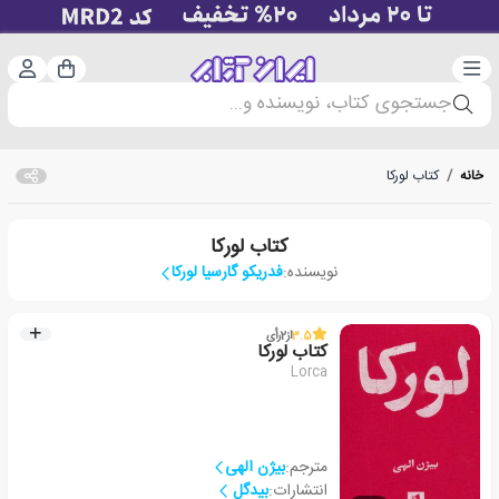
دسته‌بندی
ورود 
سبد خرید
جستجوی کتاب، نویسنده و...
خانه
/
کتاب لورکا
کتاب لورکا
نویسنده:
فدریکو گارسیا لورکا
3.5
از
2
رأی
کتاب لورکا
Lorca
مترجم:
بیژن الهی
انتشارات:
بیدگل