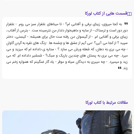
قسمت هایی از کتاب لورکا
به کجا میروی، زیبای برفی و آفتابی ام؟ - تا میناهای علفزار سبز می روم. - علفزار
دور دور است و ترسناک - از سایه و ماهیخوار دلدار من نترسیده ست. - بترس از آفتاب،
زیبای برفی و آفتابی ام. - از گیسوان من رفته ست حال برای همیشه. - کیستی، دختر
سپید ؟ از کجا می آیی؟ -می آیم از عشق ها و چشمه ها. -زنگ های نقره به گردن گاوان
- چه می بری به دهان، که شعله ورش می سازد ؟ - ستاره ی دلداده ام که میزید و می
میرد. -چه می بری به پستان های چندین باریک و سبک؟ - شمشیر دلداده ام. که می
زید و میمیرد. - چه میبری به دیدگان سیاه و موقر - یاد گار غمگینم که همواره زخم می
زند.
مقالات مرتبط با کتاب لورکا