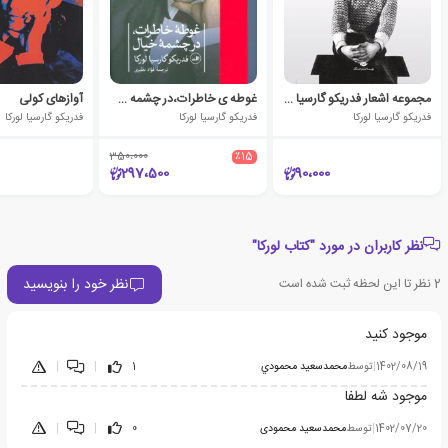
مجموعه اشعار فدریکو گارسیا لورکا
غوطه ی خاطرات،در چشمه ی خیال
آوازهای کولی
فدریکو گارسیا لورکا
فدریکو گارسیا لورکا
فدریکو گارسیا لورکا
350،000
٪15
297،500
90،000
نظر کاربران در مورد "کتاب لورکا"
نظر خود را بنویسید
2
نظر تا این لحظه ثبت شده است
موجود کنید
1402/08/19
|
توسط
محمدسعيد محمودي
1
|
|
موجود شه لطفا
1402/07/20
|
توسط
محمدسعید محمودی
0
|
|