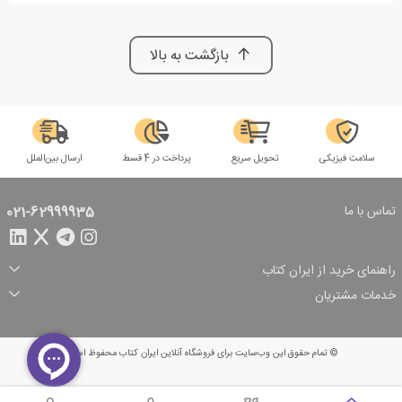
بازگشت به بالا
سلامت فیزیکی
تحویل سریع
پرداخت در 4 قسط
ارسال بین‌الملل
تماس با ما
021-62999935
راهنمای خرید از ایران کتاب
ثبت سفارش
شیوه پرداخت
خدمات مشتریان
تخفیف‌های خرید
شرایط ارسال سفارش
درباره ما
شرایط استفاده
حریم خصوصی
پیگیری سفارش
بازگرداندن سفارش
پرسش‌های متداول
© تمام حقوق این وب‌سایت برای فروشگاه آنلاین ایران کتاب محفوظ است.
سبد خرید