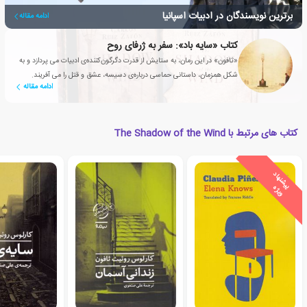
برترین نویسندگان در ادبیات اسپانیا
ادامه مقاله
کتاب «سایه باد»: سفر به ژرفای روح
«ثافون» در این رمان، به ستایش از قدرت دگرگون‌کننده‌ی ادبیات می پردازد و به
شکل همزمان، داستانی حماسی درباره‌ی دسیسه، عشق و قتل را می آفریند.
ادامه مقاله
کتاب های مرتبط با The Shadow of the Wind
ی
ش
ن
ه
ا
د
و
ی
ژ
پ
ه