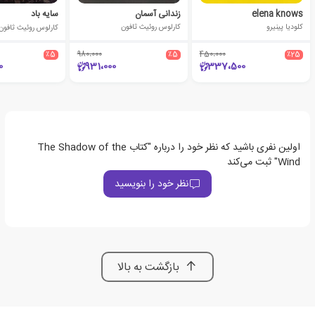
elena knows
زندانی آسمان
سایه باد
کلودیا پینیرو
کارلوس روئیث ثافون
کارلوس روئیث ثافون
٪5
980،000
٪5
450،000
٪25
0
931،000
337،500
اولین نفری باشید که نظر خود را درباره "کتاب The Shadow of the
Wind" ثبت می‌کند
نظر خود را بنویسید
بازگشت به بالا