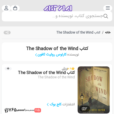
دسته‌بندی
ورود 
سبد خرید
جستجوی کتاب، نویسنده و...
خانه
/
کتاب The Shadow of the Wind
کتاب The Shadow of the Wind
نویسنده:
کارلوس روئیث ثافون
3.9
از
1
رأی
کتاب The Shadow of the Wind
The Shadow of the Wind
انتشارات:
کاج بوک
2
765،000
٪15
900،000