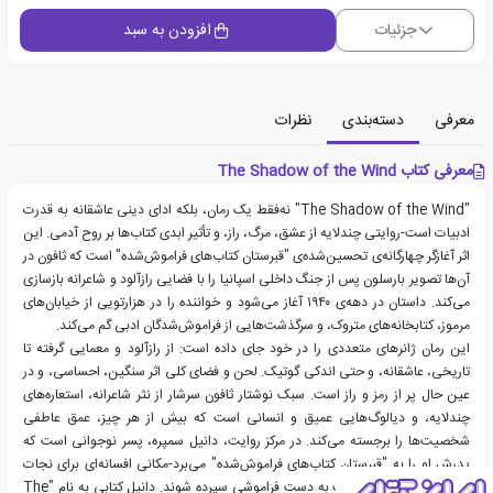
جزئیات
افزودن به سبد
معرفی
دسته‌بندی
نظرات
معرفی کتاب The Shadow of the Wind
"The Shadow of the Wind" نه‌فقط یک رمان، بلکه ادای دینی عاشقانه به قدرت
ادبیات است-روایتی چندلایه از عشق، مرگ، راز، و تأثیر ابدی کتاب‌ها بر روح آدمی. این
اثر آغازگر چهارگانه‌ی تحسین‌شده‌ی "قبرستان کتاب‌های فراموش‌شده" است که ثافون در
آن‌ها تصویر بارسلون پس از جنگ داخلی اسپانیا را با فضایی رازآلود و شاعرانه بازسازی
می‌کند. داستان در دهه‌ی ۱۹۴۰ آغاز می‌شود و خواننده را در هزارتویی از خیابان‌های
مرموز، کتابخانه‌های متروک، و سرگذشت‌هایی از فراموش‌شدگان ادبی گم می‌کند.
این رمان ژانرهای متعددی را در خود جای داده است: از رازآلود و معمایی گرفته تا
تاریخی، عاشقانه، و حتی اندکی گوتیک. لحن و فضای کلی اثر سنگین، احساسی، و در
عین حال پر از رمز و راز است. سبک نوشتار ثافون سرشار از نثر شاعرانه، استعاره‌های
چندلایه، و دیالوگ‌هایی عمیق و انسانی است که بیش از هر چیز، عمق عاطفی
شخصیت‌ها را برجسته می‌کند. در مرکز روایت، دانیل سمپره، پسر نوجوانی است که
پدرش او را به "قبرستان کتاب‌های فراموش‌شده" می‌برد-مکانی افسانه‌ای برای نجات
کتاب‌هایی که ممکن است به دست فراموشی سپرده شوند. دانیل کتابی به نام "The