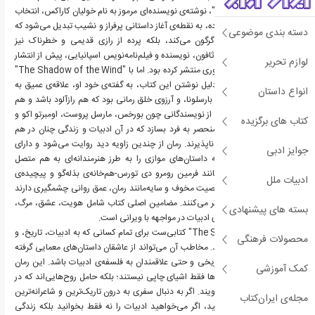
Shadow of the Wind"، نوشته‌ی نویسنده‌ای مرموز به نام خولیان کاراکس، انتخاب
می‌کند. همین انتخاب ساده، به نقطه‌ی آغاز داستانی پرفراز و نشیب تبدیل می‌شود که
دسته بندی موضوعی
نه‌تنها زندگی دانیل را دگرگون می‌کند، بلکه پرده از رازی قدیمی و خطرناک نیز
برمی‌دارد. کارلوس روئیث ثافون، نویسنده و فیلم‌نامه‌نویس اسپانیایی، پیش از انتشار
لوازم تحریر
این رمان، آثار نوجوان‌محوری منتشر کرده بود. اما با "The Shadow of the Wind"
به شهرتی جهانی رسید. دلیل نوشتن این کتاب، به گفته‌ی خود او، علاقه‌ی عمیق به
انواع داستان
ادبیات کلاسیک، عشق به بارسلونا، و آرزوی خلق رمانی بود که هم رازآلود باشد و هم
ادبی. ثافون با تأثیر گرفتن از نویسندگانی چون بورخس، مارسل پروست، اومبرتو اکو و
کتاب های برگزیده
دیکنز، موفق شد جهانی منحصر به فرد بسازد که در آن ادبیات و زندگی چنان در هم
تنیده‌اند که از هم جدایی‌ناپذیرند. رمان از چندین زاویه دید روایت می‌شود و دارای
جوایز ادبی
ساختاری تو در توست که داستان‌های موازی را به طرز هنرمندانه‌ای به هم متصل
می‌کند. شخصیت‌هایی مانند فرمین رومرو دی تورس-هم‌خانه‌ی بذله‌گو و پیچیده‌ی
ادبیات ملل
دانیل-و آنتونیو نریو، شخصیت مخوف و سایه‌مانند رمان، عمق روانی چشمگیری دارند
و رمز و راز روایت را قوی‌تر می‌کنند. مضامین اصلی کتاب شامل هویت، عشق، مرگ،
بسته های پیشنهادی
فراموشی، و قدرت بازسازی ادبیات در مواجهه با ویرانی است.
"The Shadow of the Wind" کتابی‌ست برای تمام کسانی که به ادبیات، تاریخ، و
محصولات فرهنگی
رازهای انسانی علاقه‌مندند. مخاطب آن می‌تواند از عاشقان داستان‌های معمایی گرفته
تا دوستداران رمان‌های تاریخی و حتی علاقمندان به فلسفه‌ی ادبیات باشد. این رمان
کمک آموزشی
یادآور این است که کتاب‌ها فقط اشیای چاپی نیستند؛ بلکه حامل روح‌هایی‌اند که در
گذر زمان با ما سخن می‌گویند. اگر به دنبال سفری به درون تاریک‌ترین و شاعرانه‌ترین
مجله‌ی ایران‌کتاب
زوایای روح انسانی هستید، اگر می‌خواهید ادبیات را نه فقط بخوانید بلکه زندگی