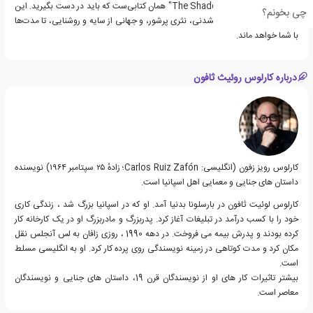
کنید، "The Shadow of the Wind" همان کتابی‌ست که باید در دست بگیرید. این
چی بخونم؟
کتاب، با قصه‌ای فراموش‌نشدنی، نثری پرشور، و جهانی از سایه و روشنایی، تا مدت‌ها
با شما خواهد ماند.
درباره کارلوس روئیث ثافون
کارلوس رویز زفون (انگلیسی: Carlos Ruiz Zafón؛ زادهٔ ۲۵ سپتامبر ۱۹۶۴) نویسنده
داستان های جنایی و معمایی اهل اسپانیا است.
کارلوس لوئیت ثافون در بارسلونا بدنیا آمد. او که در اسپانیا بزرگ شد ، زندگی کاری
خود را با کسب درآمد در تبلیغات آغاز کرد. پدربزرگ و مادربزرگ او در یک کارخانه کار
کرده بودند و پدرش بیمه می فروخت. در دهه 1990 ، روزی زافان به لس آنجلس نقل
مکان کرد و مدت کوتاهی در زمینه نویسندگی روی پرده کار کرد. او به انگلیسی مسلط
است.
بیشتر تاثیرات کار های او از نویسندگان قرن 19، داستان های جنایی و نویسندگان
معاصر است.