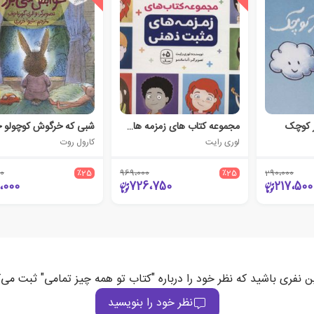
ر کوچک
مجموعه کتاب های زمزمه های مثبت ذهنی
لوری رایت
کارول روت
0
٪25
969،000
٪25
290،000
،000
726،750
217،500
ن نفری باشید که نظر خود را درباره "کتاب تو همه چیز تمامی" ثبت می‌
نظر خود را بنویسید