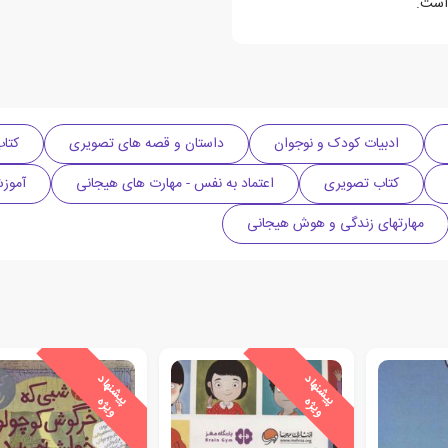
 است.
ادبیات کودک و نوجوان
داستان و قصه های تصویری
کتا
کتاب تصویری
اعتماد به نفس - مهارت های هیجانی
آموزش
مهارتهای زندگی و هوش هیجانی
ی
ش
ن
ه
ا
د
و
ی
ژ
ی
ش
ن
ه
ا
د
و
ی
ژ
پ
ه
پ
ه