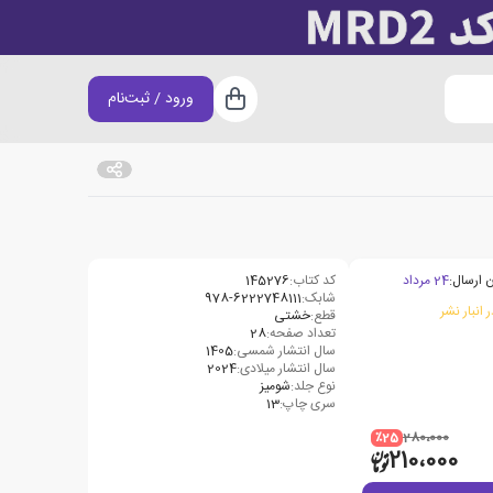
ورود / ثبت‌نام
سبد خرید
 ارسال:
24 مرداد
کد کتاب:
145276
شابک:
978-6222748111
 انبار نشر
قطع:
خشتی
تعداد صفحه:
28
سال انتشار شمسی:
1405
سال انتشار میلادی:
2024
نوع جلد:
شومیز
سری چاپ:
13
٪25
280،000
210،000