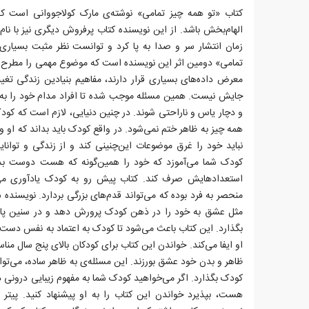
کتاب «تو همه چیز تمامی» نوشته‌ی مارک کولاجووانی است که 
الهام‌بخش باشد. از این نویسنده کتاب پرفروش دیگری نیز با ن
زمان انتشار سر و صدا به پا کرد و توانست نظر مثبت بسیاری
تمامی» دومین اثر این نویسنده است که موضوع مهمی را مطرح می‌
معرض داده‌های بسیاری قرار دارند، مفاهیم بنیادین زندگی تغییر
جایش نیست. همین مسئله موجب شده تا افراد مدام خود را به 
و دچار یاس و ناراحتی شوند. در چنین دنیایی، لازم است که کودک
همه چیز به ظاهر ختم نمی‌شود. در واقع کودک باید بداند که او و ه
نباید خود را غرق موضوعات این‌چنینی کند و از زندگی و توانا
کودک شما می‌آموزد که خود را همین‌گونه که هست دوست ب
استعدادهایش صرف کند. کتاب پیش رو به کودک یادآوری م
منحصر به فرد بوده که می‌تواند قدم‌های بزرگی بردارد. نویسنده 
مثل عشق به خود را در ذهن کودک پرورش دهد و در سنین پایین
بگذارد. این کتاب باعث می‌شود تا کودک به اعتماد به نفس دست 
او ایفا می‌کند. خواندن این کتاب برای کودکان بالای پنج سال مناس
ظاهر و بدن خود عشق بورزند. این مسئله‌ی به ظاهر ساده، می‌توان
کودک بگذارد. اگر می‌خواهید کودک شما به مفهوم زیبایی درونی د
هست، بپذیرد خواندن این کتاب را به او پیشنهاد کنید. پیتر اچ