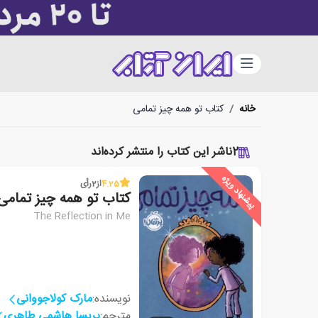
دسته‌بندی
خانه
/
کتاب تو همه چیز تمامی
2
ناشر این کتاب را منتشر کرده‌اند
پیشنهاد ویژه
4.25
از
2
رأی
کتاب تو همه چیز تمامی
The Reflection in Me
نویسنده:
مارک کولاجووانی
مترجم:
پریسا هاشمی طاهری