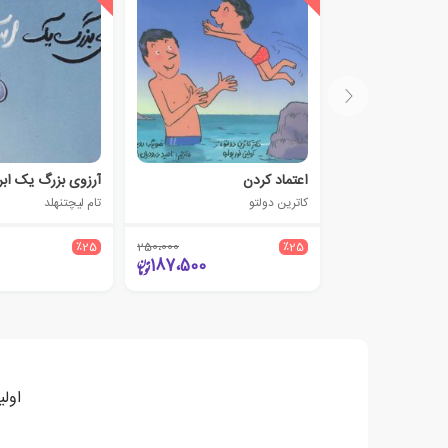
اعتماد کردن
آرزوی بزرگ یک اب
کاترین دولتو
تام لیچتنهلد
٪25
250،000
٪25
187،500
اولی