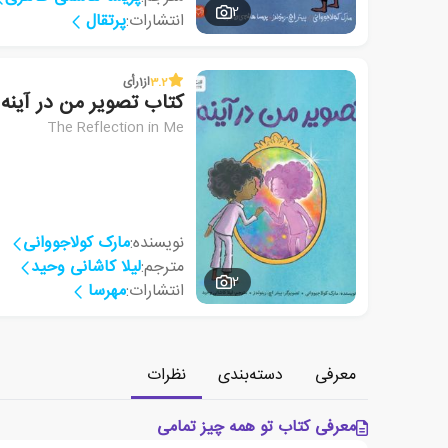
2
انتشارات:
پرتقال
3.2
از
1
رأی
کتاب تصویر من در آینه
The Reflection in Me
نویسنده:
مارک کولاجووانی
مترجم:
لیلا کاشانی وحید
2
انتشارات:
مهرسا
معرفی
دسته‌بندی
نظرات
معرفی کتاب تو همه چیز تمامی