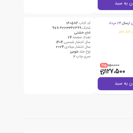
ن به سبد
 ارسال:
24 مرداد
کد کتاب:
160586
شابک:
978-6223362699
 انبار نشر
قطع:
خشتی
تعداد صفحه:
24
سال انتشار شمسی:
1404
سال انتشار میلادی:
2024
نوع جلد:
شومیز
سری چاپ:
2
٪15
150،000
127،500
ن به سبد