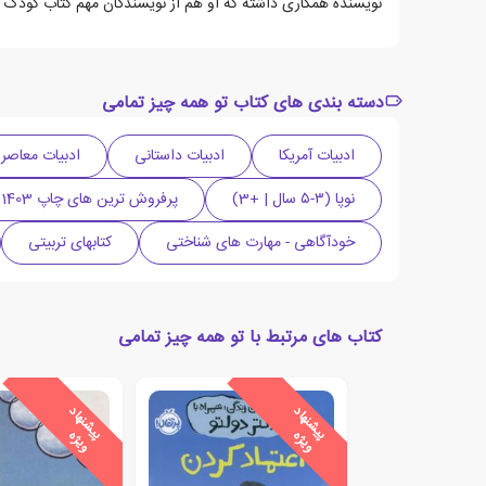
نویسنده همکاری داشته که او هم از نویسندگان مهم کتاب کودک
دسته بندی های کتاب تو همه چیز تمامی
ادبیات آمریکا
ادبیات داستانی
ادبیات معاصر
نوپا (۳-۵ سال | +3)
پرفروش ترین های چاپ 1403
خودآگاهی - مهارت های شناختی
کتابهای تربیتی
کتاب های مرتبط با تو همه چیز تمامی
ی
ش
ن
ه
ا
د
و
ی
ژ
ی
ش
ن
ه
ا
د
و
ی
ژ
پ
ه
پ
ه