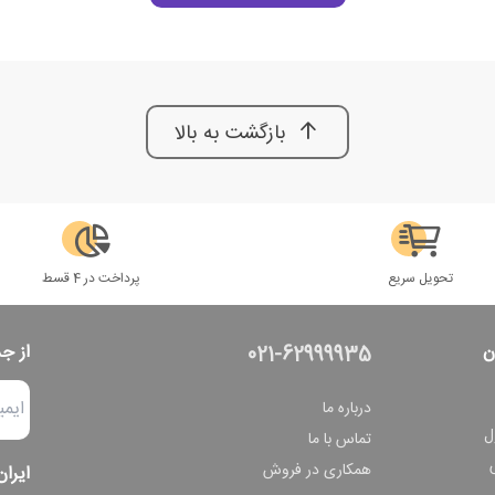
بازگشت به بالا
تحویل سریع
پرداخت در 4 قسط
ن
از ج
021-62999935
درباره ما
ل
تماس با ما
همکاری در فروش
ایران