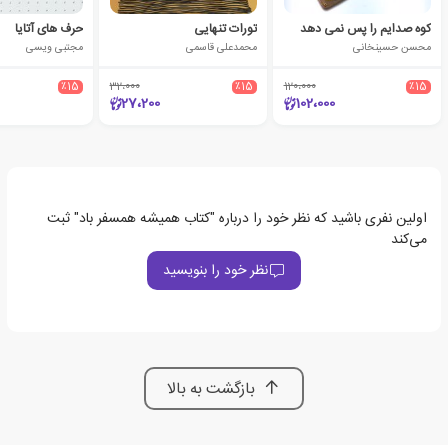
کوه صدایم را پس نمی دهد
تورات تنهایی
حرف های آتایا
محسن حسینخانی
محمدعلی قاسمی
مجتبی ویسی
٪15
32،000
٪15
120،000
٪15
27،200
102،000
اولین نفری باشید که نظر خود را درباره "کتاب همیشه همسفر باد" ثبت
می‌کند
نظر خود را بنویسید
بازگشت به بالا