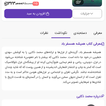
2
323،000
٪15
380،000
جزئیات
افزودن به سبد
معرفی
دسته‌بندی
نکوداشت
نظرات
معرفی کتاب همیشه همسفر باد
همیشه همسفر باد، گزیده‌ای از غزل‌ها و ترانه‌های محمد ذکایی را به کوشش مهدی
خطیبی در خود جا داده است. محمد ذکایی که بیشتر با نام «هومن» شناخته می‌شود
در غزل، دوبیتی، رباعی و شعر نیمایی طبع‌آزمایی کرده؛ او از پیشگامان غزل نئوکلاسیک
است که کمتر به چاپ و انتشار اشعارش اندیشیده و از همین روست که که شاید چندان
شناخته‌شده نباشد. نگرشی تغزلی و اجتماعی بر غزل‌های هومن حاکم است و به مدد
تغزل است که از انسان-جهان سخن می‌گوید و انسان را در گستره‌ای به قدمت تاریخ با
شادی‌ها و غم‌هایش تصویر می‌کند.
درباره محمد ذکایی