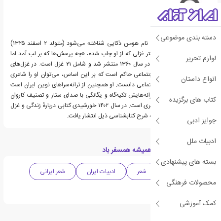
دسته بندی موضوعی
محمد ذکایی که بیشتر با نام هومن ذکایی شناخته می‌شود (متولد ۲ اسفند ۱۳۲۵)
شاعر ایرانی است. تنها دفتر غزلی که از او چاپ شده، «چه پرسش‌ها که بر لب آمد اما
لوازم تحریر
بی‌جواب افتاد» است که در سال ۱۳۶۰ منتشر شد و شامل ۲۱ غزل است. در غزل‌های
ذکایی نگرشی تغزّلی – اجتماعی حاکم است که بر این اساس، می‌توان او را شاعری
انواع داستان
رمانتیک با دغدغه‌های اجتماعی دانست. او همچنین از ترانه‌سراهای نوین ایران است
که از جمله معروف‌ترین ترانه‌هایش تکیه‌گاه و یگانگی با صدای ستار و تصنیف کاروان
کتاب های برگزیده
شهید با صدای شهرام ناظری است. در سال ۱۴۰۲ خورشیدی کتابی دربارهٔ زندگی و غزل
او به قلم مهدی خطیبی به شرح کتابشناسی ذیل انتشار یافت.
جوایز ادبی
ادبیات ملل
دسته بندی های کتاب همیشه همسفر باد
بسته های پیشنهادی
ادبیات معاصر
شعر
ادبیات ایران
شعر ایرانی
محصولات فرهنگی
شعر معاصر
کمک آموزشی