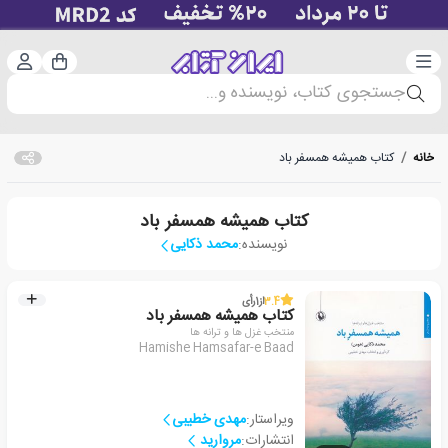
دسته‌بندی
ورود 
سبد خرید
جستجوی کتاب، نویسنده و...
خانه
/
کتاب همیشه همسفر باد
کتاب همیشه همسفر باد
نویسنده:
محمد ذکایی
3.4
از
1
رأی
کتاب همیشه همسفر باد
منتخب غزل ها و ترانه ها
Hamishe Hamsafar-e Baad
ویراستار:
مهدی خطیبی
انتشارات:
مروارید