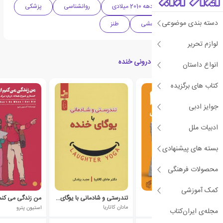
ادبیات هند
دهه 2010 میلادی
روانشناسی
پزشکی
دسته بندی موضوعی
سلامت
پژوهشی
طنز
لوازم تحریر
کتاب های مرتبط با روح درونی خنده
انواع داستان
کتاب های برگزیده
جوایز ادبی
ادبیات ملل
بسته های پیشنهادی
محصولات فرهنگی
کمک آموزشی
آیورودا درمانگری طبیعی
تندرستی و شادمانی با یوگای خنده
سوباش راناد
مادان کاتاریا
استیون پترو
مجله‌ی ایران‌کتاب