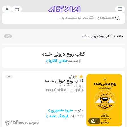
دسته‌بندی
ورود 
سبد خرید
جستجوی کتاب، نویسنده و...
خانه
/
کتاب روح درونی خنده
کتاب روح درونی خنده
نویسنده:
مادان کاتاریا
3.1
از
1
رأی
کتاب روح درونی خنده
پنج راز از استاد خنده
Inner Spirit of Laughter
مترجم:
منیره منصوری
انتشارات:
فرهنگ عامه
2
356،000
ناموجود