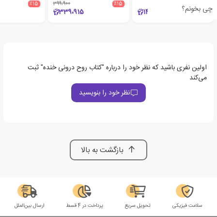
٪15
399،900
٪15
چی بخونم؟
339،915
140،000
اولین نفری باشید که نظر خود را درباره "کتاب روح درونی خنده" ثبت
می‌کند
نظر خود را بنویسید
بازگشت به بالا
سلامت فیزیکی
تحویل سریع
پرداخت در 4 قسط
ارسال بین‌الملل